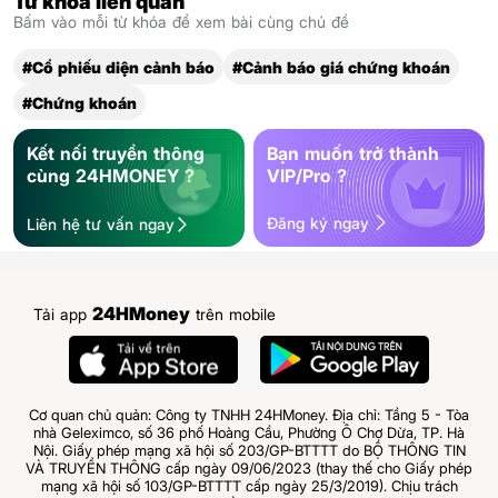
Từ khóa liên quan
Bấm vào mỗi từ khóa để xem bài cùng chủ đề
#Cổ phiếu diện cảnh báo
#Cảnh báo giá chứng khoán
#Chứng khoán
Kết nối truyền thông
Bạn muốn trở thành
cùng 24HMONEY ?
VIP/Pro ?
Đăng ký ngay
Liên hệ tư vấn ngay
24HMoney
Tải app
trên mobile
Cơ quan chủ quản: Công ty TNHH 24HMoney. Địa chỉ: Tầng 5 - Tòa
nhà Geleximco, số 36 phố Hoàng Cầu, Phường Ô Chợ Dừa, TP. Hà
Nội. Giấy phép mạng xã hội số 203/GP-BTTTT do BỘ THÔNG TIN
VÀ TRUYỀN THÔNG cấp ngày 09/06/2023 (thay thế cho Giấy phép
mạng xã hội số 103/GP-BTTTT cấp ngày 25/3/2019). Chịu trách