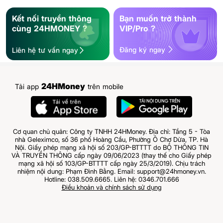
Kết nối truyền thông
Bạn muốn trở thành
cùng 24HMONEY ?
VIP/Pro ?
Đăng ký ngay
Liên hệ tư vấn ngay
24HMoney
Tải app
trên mobile
Cơ quan chủ quản: Công ty TNHH 24HMoney. Địa chỉ: Tầng 5 - Tòa
nhà Geleximco, số 36 phố Hoàng Cầu, Phường Ô Chợ Dừa, TP. Hà
Nội. Giấy phép mạng xã hội số 203/GP-BTTTT do BỘ THÔNG TIN
VÀ TRUYỀN THÔNG cấp ngày 09/06/2023 (thay thế cho Giấy phép
mạng xã hội số 103/GP-BTTTT cấp ngày 25/3/2019). Chịu trách
nhiệm nội dung: Phạm Đình Bằng. Email: support@24hmoney.vn.
Hotline: 038.509.6665. Liên hệ: 0346.701.666
Điều khoản và chính sách sử dụng