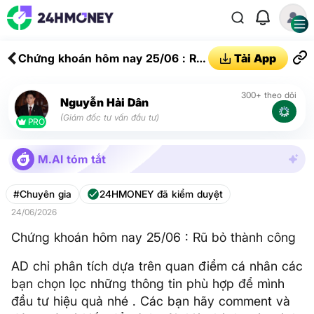
Chứng khoán hôm nay 25/06 : Rũ
Tải App
bỏ thành công
300+ theo dõi
Nguyễn Hải Dân
(Giám đốc tư vấn đầu tư)
PRO
M.AI tóm tắt
#Chuyên gia
24HMONEY đã kiểm duyệt
24/06/2026
Chứng khoán hôm nay 25/06 : Rũ bỏ thành công
AD chỉ phân tích dựa trên quan điểm cá nhân các
bạn chọn lọc những thông tin phù hợp để mình
đầu tư hiệu quả nhé . Các bạn hãy comment và