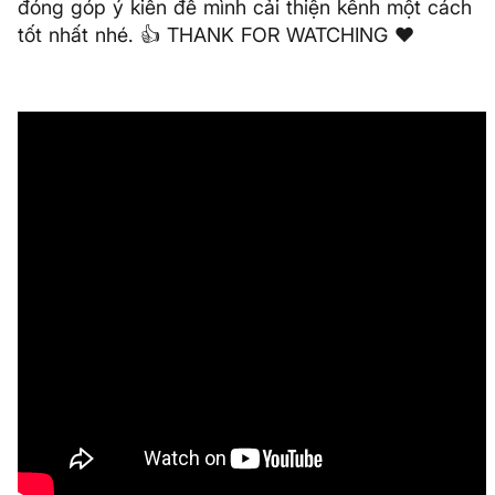
đóng góp ý kiến để mình cải thiện kênh một cách
tốt nhất nhé. 👍 THANK FOR WATCHING ❤