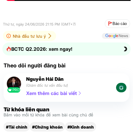
Báo cáo
Thứ tư, ngày 24/06/2026 21:15 PM (GMT+7)
Nhà đầu tư lưu ý
BCTC Q2.2026: xem ngay!
Theo dõi người đăng bài
Nguyễn Hải Dân
(Giám đốc tư vấn đầu tư)
PRO
Xem thêm các bài viết
Từ khóa liên quan
Bấm vào mỗi từ khóa để xem bài cùng chủ đề
#Tài chính
#Chứng khoán
#Kinh doanh