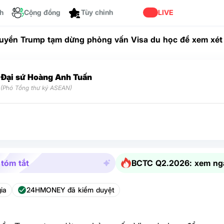
ch
Cộng đồng
Tùy chỉnh
LIVE
uyền Trump tạm dừng phỏng vấn Visa du học để xem xét 
 hội
Đại sứ Hoàng Anh Tuấn
(Phó Tổng thư ký ASEAN)
 tóm tắt
BCTC Q2.2026: xem ng
ia
24HMONEY đã kiểm duyệt