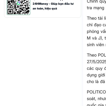
Chính qu
24HMoney - Giúp bạn đầu tư
tra mạng 
an toàn, hiệu quả
Theo tài 
chỉ đạo c
phỏng vấn
M và J), 
sinh viên
Theo POL
27/5/202
các quy đ
dụng giới
cho là đã
POLITICO 
soát, như
quốc gia 