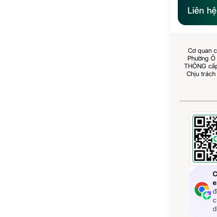
Liên h
Cơ quan c
Phường Ô 
THÔNG cấp 
Chịu trách
C
e
đ
c
d