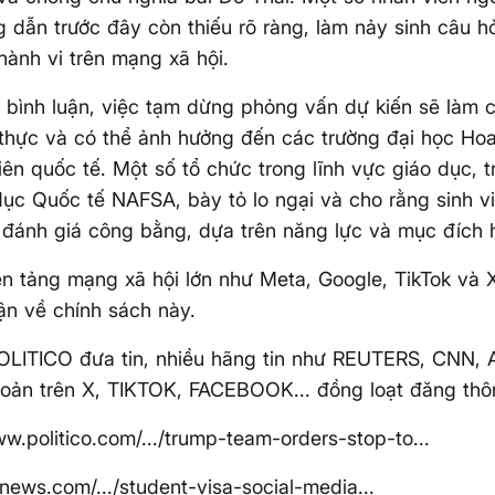
 dẫn trước đây còn thiếu rõ ràng, làm nảy sinh câu hỏi
hành vi trên mạng xã hội.
bình luận, việc tạm dừng phỏng vấn dự kiến sẽ làm c
 thực và có thể ảnh hưởng đến các trường đại học Hoa
viên quốc tế. Một số tổ chức trong lĩnh vực giáo dục, 
dục Quốc tế NAFSA, bày tỏ lo ngại và cho rằng sinh v
đánh giá công bằng, dựa trên năng lực và mục đích 
n tảng mạng xã hội lớn như Meta, Google, TikTok và 
uận về chính sách này.
POLITICO đưa tin, nhiều hãng tin như REUTERS, CNN,
khoản trên X, TIKTOK, FACEBOOK... đồng loạt đăng thôn
ww.politico.com/.../trump-team-orders-stop-to...
pnews.com/.../student-visa-social-media...