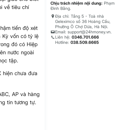
Chịu trách nhiệm nội dung:
Phạm
 về tiêu chí
Đình Bằng.
Địa chỉ: Tầng 5 - Toà nhà
Geleximco số 36 Hoàng Cầu,
Phường Ô Chợ Dừa, Hà Nội.
hậm tiến độ xét
Email: support@24hmoney.vn.
 Kỳ vốn có tỷ lệ
Liên hệ:
0346.701.666
Hotline:
038.509.6665
trong đó có Hiệp
iên nước ngoài
học tập.
X hiện chưa đưa
 ABC, AP và hàng
g tin tương tự.