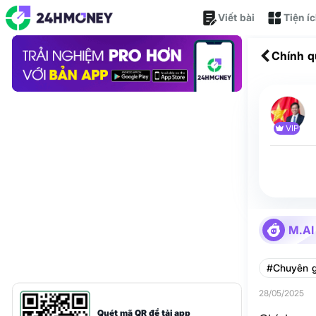
Viết bài
Tiện í
Chính q
mạng xã
VIP
M.AI
#Chuyên g
28/05/2025
Quét mã QR để tải app