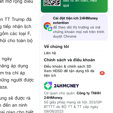
đầu tư an toàn, hiệu
ét mở rộng điều
quả
Cài đặt tiện ích 24HMoney
yền TT Trump đã
extention
 tiếp nhận lịch
để theo dõi thị trường và mã
chứng khoán mọi nơi trên trình
gồm các loại F,
duyệt Chrome
 hội cho toàn bộ
Về chúng tôi
Liên hệ
ề ngày
Chính sách và điều khoản
 năng áp dụng
Điều khoản & chính sách SD
Xem HDSD để tận dụng tối đa
m tra chỉ áp
tiện ích
những người được
aza.
Cơ quan chủ quản:
Công ty TNHH
ung sẽ được rà
24HMoney.
Số giấy phép mạng xã hội: 203/GP-
n đến an ninh
BTTTT do BỘ TT & TT cấp ngày
09/06/2023
ại giao cho biết