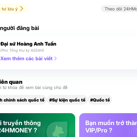
 tư lưu ý
Theo dõi 24HMo
 người đăng bài
Đại sứ Hoàng Anh Tuấn
(Phó Tổng thư ký ASEAN)
Xem thêm các bài viết
liên quan
 từ khóa để xem bài cùng chủ đề
h chính sách quốc tế
#Sự kiện quốc tế
#Quốc tế
i truyền thông
Bạn muốn trở thà
24HMONEY ?
VIP/Pro ?