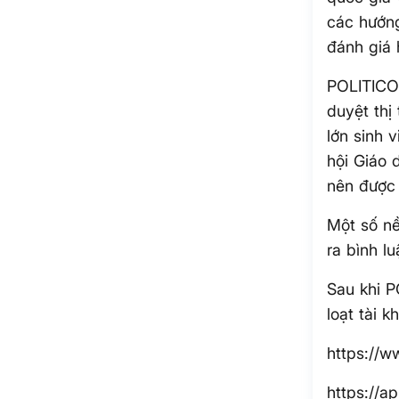
các hướng
đánh giá 
POLITICO 
duyệt thị
lớn sinh 
hội Giáo 
nên được 
Một số nề
ra bình l
Sau khi 
loạt tài 
https://w
https://a