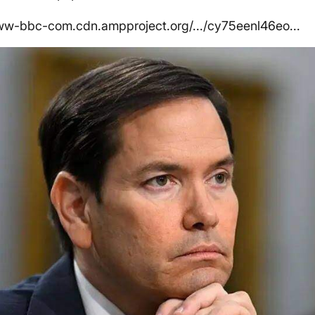
ww-bbc-com.cdn.ampproject.org/.../cy75eenl46eo...