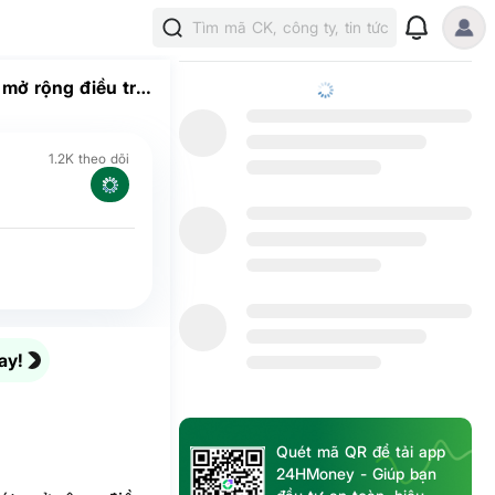
Tìm mã CK, công ty, tin tức
mở rộng điều tra
1.2K theo dõi
ay!
Quét mã QR để tải app
24HMoney - Giúp bạn