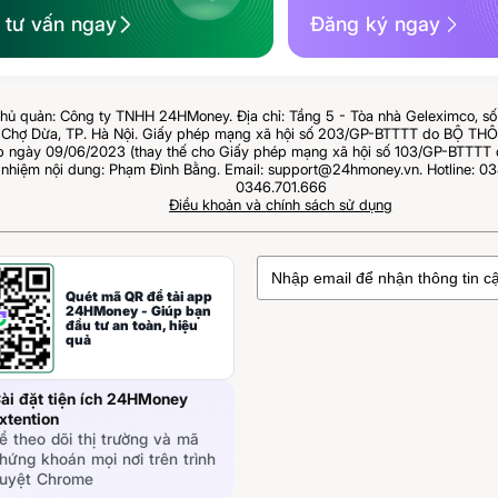
ệ tư vấn ngay
Đăng ký ngay
hủ quản: Công ty TNHH 24HMoney. Địa chỉ: Tầng 5 - Tòa nhà Geleximco, s
Chợ Dừa, TP. Hà Nội. Giấy phép mạng xã hội số 203/GP-BTTTT do BỘ T
ngày 09/06/2023 (thay thế cho Giấy phép mạng xã hội số 103/GP-BTTTT 
 nhiệm nội dung: Phạm Đình Bằng. Email: support@24hmoney.vn. Hotline: 03
0346.701.666
Điều khoản và chính sách sử dụng
Quét mã QR để tải app
24HMoney - Giúp bạn
đầu tư an toàn, hiệu
quả
ài đặt tiện ích 24HMoney
xtention
ể theo dõi thị trường và mã
hứng khoán mọi nơi trên trình
uyệt Chrome