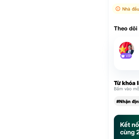
Nhà đầu
Theo dõi
VIP
Từ khóa 
Bấm vào mỗi
#Nhận địn
Kết nố
cùng 