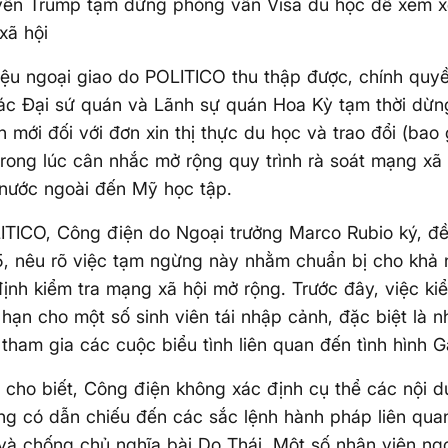
yền Trump tạm dừng phỏng vấn Visa du học để xem x
xã hội
liệu ngoại giao do POLITICO thu thập được, chính qu
ác Đại sứ quán và Lãnh sự quán Hoa Kỳ tạm thời dừng
 mới đối với đơn xin thị thực du học và trao đổi (bao 
trong lúc cân nhắc mở rộng quy trình rà soát mạng xã
 nước ngoài đến Mỹ học tập.
ITICO, Công điện do Ngoại trưởng Marco Rubio ký, đ
5, nêu rõ việc tạm ngừng này nhằm chuẩn bị cho khả
ịnh kiểm tra mạng xã hội mở rộng. Trước đây, việc kiể
 hạn cho một số sinh viên tái nhập cảnh, đặc biệt là 
 tham gia các cuộc biểu tình liên quan đến tình hình G
cho biết, Công điện không xác định cụ thể các nội d
ng có dẫn chiếu đến các sắc lệnh hành pháp liên qua
và chống chủ nghĩa bài Do Thái. Một số nhân viên ngo