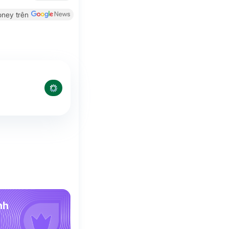
ney trên
nh