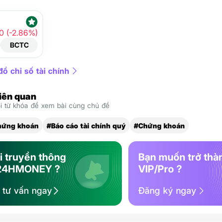
0 (-2.86%)
BCTC
ồ chỉ số tài chính
liên quan
 từ khóa để xem bài cùng chủ đề
hứng khoán
#Báo cáo tài chính quý
#Chứng khoán
i truyền thông
Bạn muốn trở thà
24HMONEY ?
VIP/Pro ?
ệ tư vấn ngay
Đăng ký ngay