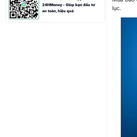
24HMoney - Giúp bạn đầu tư
lục.
an toàn, hiệu quả