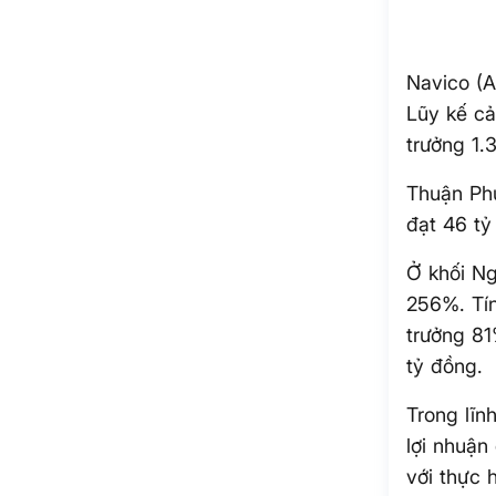
Navico (A
Lũy kế cả
trưởng 1.
Thuận Phư
đạt 46 tỷ
Ở khối Ng
256%. Tín
trưởng 81
tỷ đồng.
Trong lĩnh
lợi nhuận
với thực 