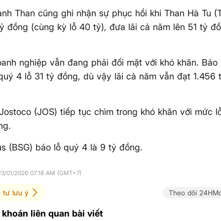
h Than cũng ghi nhận sự phục hồi khi Than Hà Tu (T
tỷ đồng (cùng kỳ lỗ 40 tỷ), đưa lãi cả năm lên 51 tỷ đ
anh nghiệp vẫn đang phải đối mặt với khó khăn. Bảo 
quý 4 lỗ 31 tỷ đồng, dù vậy lãi cả năm vẫn đạt 1.456 
Jostoco (JOS) tiếp tục chìm trong khó khăn với mức lỗ
ng.
s (BSG) báo lỗ quý 4 là 9 tỷ đồng.
23/01/2026 07:18 AM (GMT+7)
 tư lưu ý
Theo dõi 24HMo
khoán liên quan bài viết