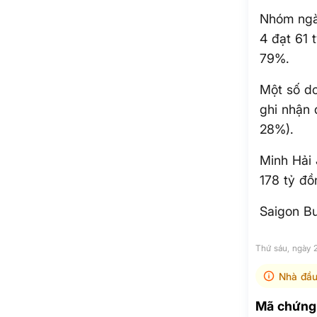
Nhóm ngàn
4 đạt 61 
79%.
Một số do
ghi nhận 
28%).
Minh Hải 
178 tỷ đồ
Saigon Bu
Thứ sáu, ngày 
Nhà đầu
Mã chứng 