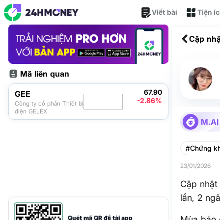
Viết bài
Tiện í
Cập nhậ
2 ngân 
Mã liên quan
67.90
GEE
-2.86%
Công ty cổ phần Thiết bị
điện GELEX
M.AI
#Chứng k
23/01/2026
Cập nhật 
lần, 2 ng
Quét mã QR để tải app
Mùa báo c