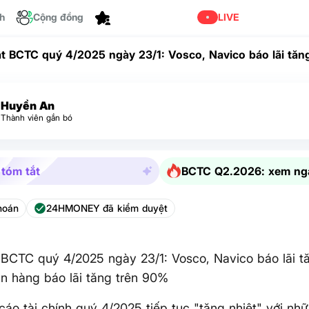
ch
Cộng đồng
Tùy chỉnh
LIVE
t BCTC quý 4/2025 ngày 23/1: Vosco, Navico báo lãi tăn
hàng báo lãi tăng trên 90%
Huyền An
Thành viên gắn bó
 tóm tắt
BCTC Q2.2026: xem ng
hoán
24HMONEY đã kiểm duyệt
BCTC quý 4/2025 ngày 23/1: Vosco, Navico báo lãi t
ân hàng báo lãi tăng trên 90%
áo tài chính quý 4/2025 tiếp tục "tăng nhiệt" với nh