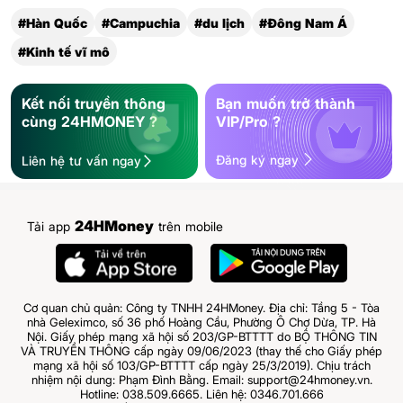
#Hàn Quốc
#Campuchia
#du lịch
#Đông Nam Á
#Kinh tế vĩ mô
Kết nối truyền thông
Bạn muốn trở thành
cùng 24HMONEY ?
VIP/Pro ?
Đăng ký ngay
Liên hệ tư vấn ngay
24HMoney
Tải app
trên mobile
Cơ quan chủ quản: Công ty TNHH 24HMoney. Địa chỉ: Tầng 5 - Tòa
nhà Geleximco, số 36 phố Hoàng Cầu, Phường Ô Chợ Dừa, TP. Hà
Nội. Giấy phép mạng xã hội số 203/GP-BTTTT do BỘ THÔNG TIN
VÀ TRUYỀN THÔNG cấp ngày 09/06/2023 (thay thế cho Giấy phép
mạng xã hội số 103/GP-BTTTT cấp ngày 25/3/2019). Chịu trách
nhiệm nội dung: Phạm Đình Bằng. Email: support@24hmoney.vn.
Hotline: 038.509.6665. Liên hệ: 0346.701.666