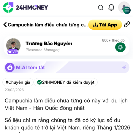
Campuchia làm điều chưa từng có
Tải App
này với du lịch Việt Nam - Hàn
Quốc đông nhất
800+ theo dõi
Trương Đắc Nguyên
(Research Manager)
VIP
M.AI tóm tắt
#Chuyên gia
24HMONEY đã kiểm duyệt
23/02/2026
Campuchia làm điều chưa từng có này với du lịch
Việt Nam - Hàn Quốc đông nhất
Số liệu chỉ ra rằng chúng ta đã có kỷ lục số du
khách quốc tế trở lại Việt Nam, riêng Tháng 1/2026