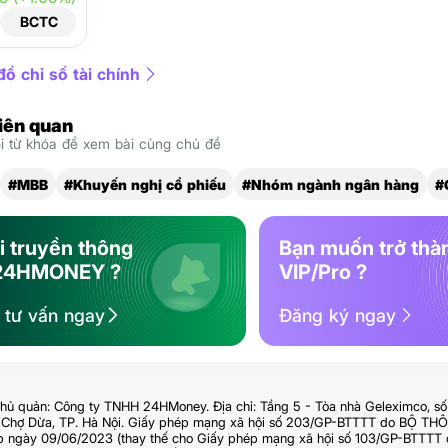
BCTC
ồ chỉ số tài chính
liên quan
 từ khóa để xem bài cùng chủ đề
#MBB
#Khuyến nghị cổ phiếu
#Nhóm ngành ngân hàng
#
i truyền thông
Bạn muốn trở thà
24HMONEY ?
VIP/Pro ?
ệ tư vấn ngay
Đăng ký ngay
hủ quản: Công ty TNHH 24HMoney. Địa chỉ: Tầng 5 - Tòa nhà Geleximco, s
Chợ Dừa, TP. Hà Nội. Giấy phép mạng xã hội số 203/GP-BTTTT do BỘ T
ngày 09/06/2023 (thay thế cho Giấy phép mạng xã hội số 103/GP-BTTTT 