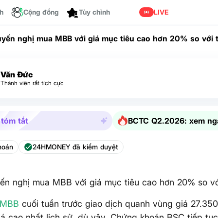
Dành cho bạn
ch
Cộng đồng
LIVE
yến nghị mua MBB với giá mục tiêu cao hơn 20% so với t
Văn Đức
Thành viên rất tích cực
 tóm tắt
BCTC Q2.2026: xem ng
hoán
24HMONEY đã kiểm duyệt
n nghị mua MBB với giá mục tiêu cao hơn 20% so với
MBB
cuối tuần trước giao dịch quanh vùng giá 27.350
iá cao nhất lịch sử, dù vậy, Chứng khoán BSC tiếp tụ