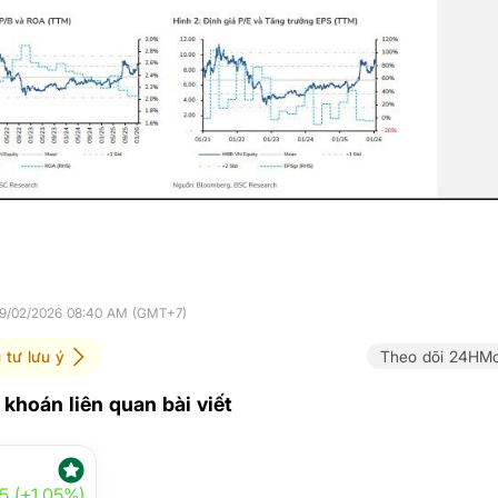
 09/02/2026 08:40 AM (GMT+7)
 tư lưu ý
Theo dõi 24HMo
khoán liên quan bài viết
5 (+1.05%)