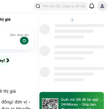
Tìm mã CK, công ty, tin tức
hị giá
100+ theo dõi
ay!
 thị giá
Quét mã QR để tải app
 đồng/ đơn vị -
24HMoney - Giúp bạn
c đưa ra khuyến