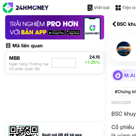
Viết bài
Tiện í
BSC khu
Mã liên quan
24.15
MBB
+1.05%
Ngân hàng Thương mại
Cổ phần Quân đội
M.AI
#Chứng k
09/02/2026
BSC khuyế
Cổ phiếu
Quét mã QR để tải app
là vùng g