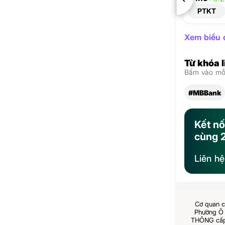
PTKT
Xem biểu đ
Từ khóa 
Bấm vào mỗi
#MBBank
Kết nố
cùng 
Liên h
Cơ quan c
Phường Ô 
THÔNG cấp 