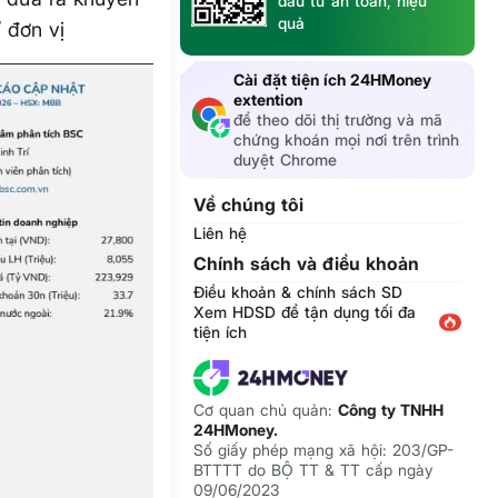
đầu tư an toàn, hiệu
quả
 đơn vị
Cài đặt tiện ích 24HMoney
extention
để theo dõi thị trường và mã
chứng khoán mọi nơi trên trình
duyệt Chrome
Về chúng tôi
Liên hệ
Chính sách và điều khoản
Điều khoản & chính sách SD
Xem HDSD để tận dụng tối đa
tiện ích
Cơ quan chủ quản:
Công ty TNHH
24HMoney.
Số giấy phép mạng xã hội: 203/GP-
BTTTT do BỘ TT & TT cấp ngày
09/06/2023