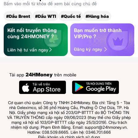
Bấm vào mỗi từ khóa để xem bài cùng chủ đề
#Dầu Brent
#Dầu WTI
#Quốc tế
#Hàng hóa
Kết nối truyền thông
Bạn muốn trở thành
cùng 24HMONEY ?
VIP/Pro ?
Đăng ký ngay
Liên hệ tư vấn ngay
24HMoney
Tải app
trên mobile
Cơ quan chủ quản: Công ty TNHH 24HMoney. Địa chỉ: Tầng 5 - Tòa
nhà Geleximco, số 36 phố Hoàng Cầu, Phường Ô Chợ Dừa, TP. Hà
Nội. Giấy phép mạng xã hội số 203/GP-BTTTT do BỘ THÔNG TIN
VÀ TRUYỀN THÔNG cấp ngày 09/06/2023 (thay thế cho Giấy phép
mạng xã hội số 103/GP-BTTTT cấp ngày 25/3/2019). Chịu trách
nhiệm nội dung: Phạm Đình Bằng. Email: support@24hmoney.vn.
Hotline: 038.509.6665. Liên hệ: 0346.701.666
Điều khoản và chính sách sử dụng