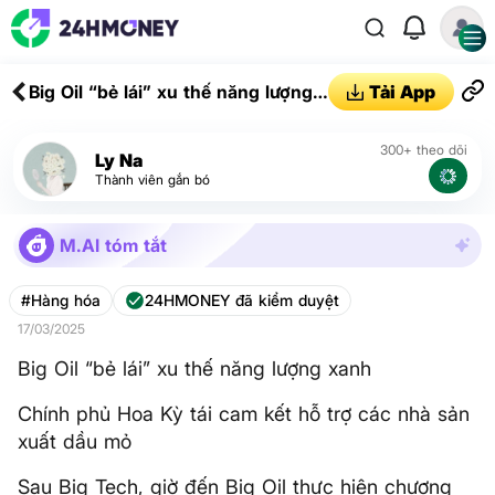
Big Oil “bẻ lái” xu thế năng lượng
Tải App
xanh
300+ theo dõi
Ly Na
Thành viên gắn bó
M.AI tóm tắt
#Hàng hóa
24HMONEY đã kiểm duyệt
17/03/2025
Big Oil “bẻ lái” xu thế năng lượng xanh
Chính phủ Hoa Kỳ tái cam kết hỗ trợ các nhà sản
xuất dầu mỏ
Sau Big Tech, giờ đến Big Oil thực hiện chương