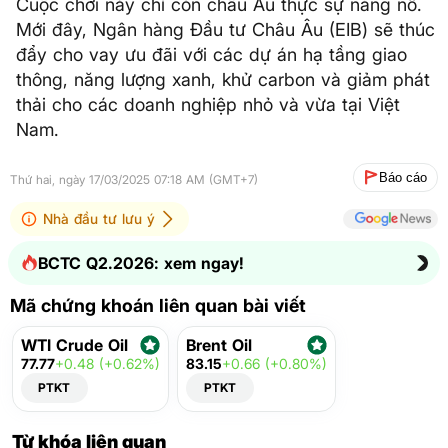
Cuộc chơi này chỉ còn châu Âu thực sự năng nổ.
Mới đây, Ngân hàng Đầu tư Châu Âu (EIB) sẽ thúc
đẩy cho vay ưu đãi với các dự án hạ tầng giao
thông, năng lượng xanh, khử carbon và giảm phát
thải cho các doanh nghiệp nhỏ và vừa tại Việt
Nam.
Báo cáo
Thứ hai, ngày 17/03/2025 07:18 AM (GMT+7)
Nhà đầu tư lưu ý
BCTC Q2.2026: xem ngay!
Mã chứng khoán liên quan bài viết
WTI Crude Oil
Brent Oil
77.77
+0.48 (+0.62%)
83.15
+0.66 (+0.80%)
PTKT
PTKT
Từ khóa liên quan