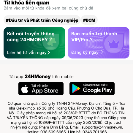
Từ khóa liên quan
Bấm vào mỗi từ khóa để xem bài cùng chủ đề
#Đầu tư và Phát triển Công nghiệp
#BCM
Kết nối truyền thông
Bạn muốn trở thành
cùng 24HMONEY ?
VIP/Pro ?
Đăng ký ngay
Liên hệ tư vấn ngay
24HMoney
Tải app
trên mobile
Cơ quan chủ quản: Công ty TNHH 24HMoney. Địa chỉ: Tầng 5 - Tòa
nhà Geleximco, số 36 phố Hoàng Cầu, Phường Ô Chợ Dừa, TP. Hà
Nội. Giấy phép mạng xã hội số 203/GP-BTTTT do BỘ THÔNG TIN
VÀ TRUYỀN THÔNG cấp ngày 09/06/2023 (thay thế cho Giấy phép
mạng xã hội số 103/GP-BTTTT cấp ngày 25/3/2019). Chịu trách
nhiệm nội dung: Phạm Đình Bằng. Email: support@24hmoney.vn.
Hotline: 038.509.6665. Liên hệ: 0346.701.666