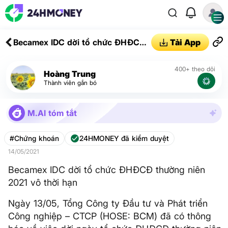
Becamex IDC dời tổ chức ĐHĐCĐ
Tải App
thường niên 2021 vô thời hạn
400+ theo dõi
Hoàng Trung
Thành viên gắn bó
M.AI tóm tắt
#Chứng khoán
24HMONEY đã kiểm duyệt
14/05/2021
Becamex IDC dời tổ chức ĐHĐCĐ thường niên
2021 vô thời hạn
Ngày 13/05, Tổng Công ty Đầu tư và Phát triển
Công nghiệp – CTCP (HOSE: BCM) đã có thông