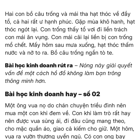
Hai con bồ câu trống và mái tha hạt thóc về đầy
tổ, cả hai rất ư hạnh phúc. Gặp mùa khô hanh, hạt
thóc ngót lại. Con trống thấy tổ vơi đi liền trách
con mái ăn vụng. Con mái cãi lại liền bị con trống
mổ chết. Mấy hôm sau mưa xuống, hạt thóc thấm
nước và nở to ra. Bồ câu trống ngẩn tò te.
Bài học kinh doanh rút ra
–
Nóng nảy giải quyết
vấn đề một cách hồ đồ không làm bạn trông
thông minh hơn.
Bài học kinh doanh hay – số 02
Một ông vua nọ do chán chuyện triều đình nên
mua một con khỉ đem về. Con khỉ làm trò rất hay
nên được vua sủng ái, đi đâu cũng mang theo,
cho mặc quần áo, giao cả kiếm cho giữ. Một hôm,
vua ra vườn thượng uyển ngủ. Có con ong bay