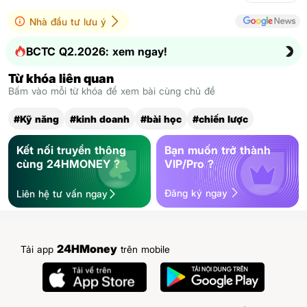
Nhà đầu tư lưu ý
BCTC Q2.2026: xem ngay!
Từ khóa liên quan
Bấm vào mỗi từ khóa để xem bài cùng chủ đề
#Kỹ năng
#kinh doanh
#bài học
#chiến lược
Kết nối truyền thông
Bạn muốn trở thành
cùng 24HMONEY ?
VIP/Pro ?
Đăng ký ngay
Liên hệ tư vấn ngay
24HMoney
Tải app
trên mobile