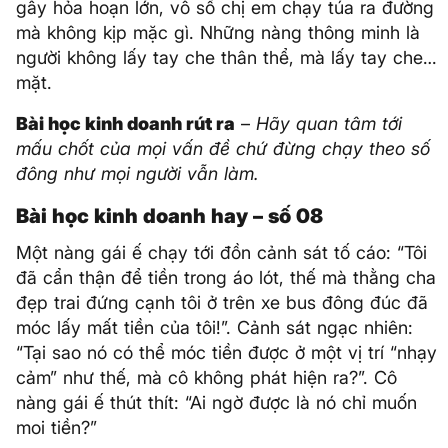
gây hỏa hoạn lớn, vô số chị em chạy túa ra đường
mà không kịp mặc gì. Những nàng thông minh là
người không lấy tay che thân thể, mà lấy tay che…
mặt.
Bài học kinh doanh rút ra
–
Hãy quan tâm tới
mấu chốt của mọi vấn đề chứ đừng chạy theo số
đông như mọi người vẫn làm.
Bài học kinh doanh hay – số 08
Một nàng gái ế chạy tới đồn cảnh sát tố cáo: “Tôi
đã cẩn thận để tiền trong áo lót, thế mà thằng cha
đẹp trai đứng cạnh tôi ở trên xe bus đông đúc đã
móc lấy mất tiền của tôi!”. Cảnh sát ngạc nhiên:
“Tại sao nó có thể móc tiền được ở một vị trí “nhạy
cảm” như thế, mà cô không phát hiện ra?”. Cô
nàng gái ế thút thít: “Ai ngờ được là nó chỉ muốn
moi tiền?”