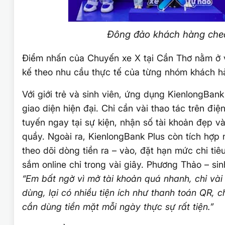
Đông đảo khách hàng chec
Điểm nhấn của Chuyến xe X tại Cần Thơ nằm ở v
kế theo nhu cầu thực tế của từng nhóm khách h
Với giới trẻ và sinh viên, ứng dụng KienlongBank
giao diện hiện đại. Chỉ cần vài thao tác trên điệ
tuyến ngay tại sự kiện, nhận số tài khoản đẹp 
quầy. Ngoài ra, KienlongBank Plus còn tích hợp 
theo dõi dòng tiền ra – vào, đặt hạn mức chi ti
sắm online chỉ trong vài giây. Phương Thảo – si
“Em bất ngờ vì mở tài khoản quá nhanh, chỉ vài 
dùng, lại có nhiều tiện ích như thanh toán QR, c
cần dùng tiền mặt mỗi ngày thực sự rất tiện.”