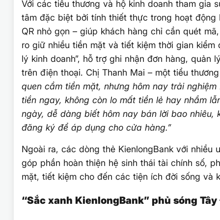
Với các tiểu thương và hộ kinh doanh tham gia 
tâm đặc biệt bởi tính thiết thực trong hoạt độn
QR nhỏ gọn – giúp khách hàng chỉ cần quét mã, t
ro giữ nhiều tiền mặt và tiết kiệm thời gian kiể
lý kinh doanh”, hỗ trợ ghi nhận đơn hàng, quản 
trên điện thoại. Chị Thanh Mai – một tiểu thương
quen cầm tiền mặt, nhưng hôm nay trải nghiệm 
tiền ngay, không còn lo mất tiền lẻ hay nhầm lẫ
ngày, dễ dàng biết hôm nay bán lời bao nhiêu, 
đăng ký để áp dụng cho cửa hàng.”
Ngoài ra, các dòng thẻ KienlongBank với nhiều ưu
góp phần hoàn thiện hệ sinh thái tài chính số, 
mặt, tiết kiệm cho đến các tiện ích đời sống và 
“Sắc xanh KienlongBank” phủ sóng Tây