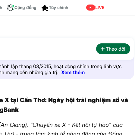
ch
Cộng đồng
LIVE
Tùy chỉnh
Theo dõi
ành lập tháng 03/2015, hoạt động chính trong lĩnh vực
nh mang đến những giá trị..
Xem thêm
X tại Cần Thơ: Ngày hội trải nghiệm số và
ngBank
(An Giang), “Chuyến xe X - Kết nối tự hào” của
n Thơ - trung tâm kinh tế năng động của Đồng