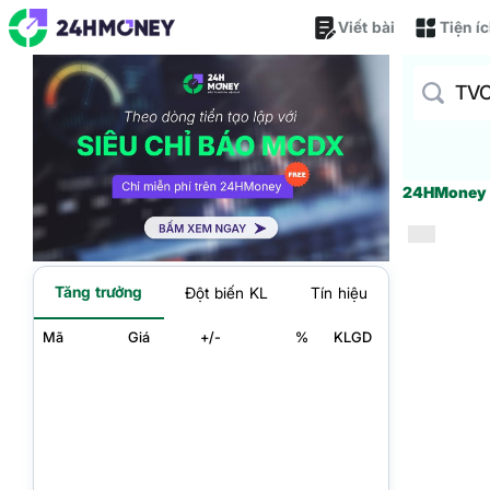
Viết bài
Tiện í
24HMone
Tăng trưởng
Đột biến KL
Tín hiệu
Mã
Giá
+/-
%
KLGD