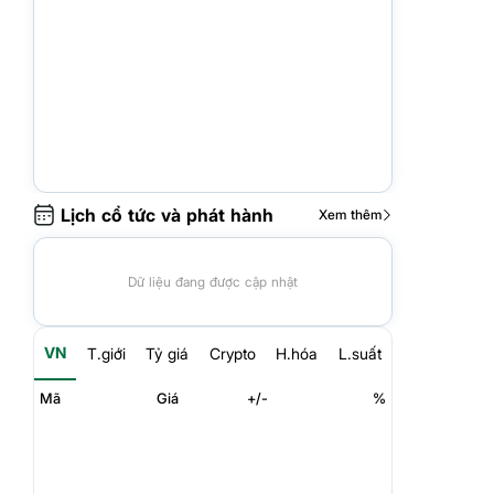
Lịch cổ tức và phát hành
Xem thêm
Dữ liệu đang được cập nhật
VN
T.giới
Tỷ giá
Crypto
H.hóa
L.suất
Mã
Giá
+/-
%