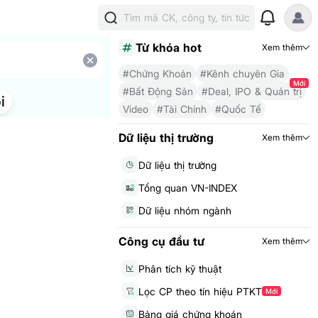
Tìm mã CK, công ty, tin tức
Từ khóa hot
Xem thêm
#Chứng Khoán
#Kênh chuyên Gia
Mới
#Bất Động Sản
#Deal, IPO & Quản trị
i
Video
#Tài Chính
#Quốc Tế
Dữ liệu thị trường
Xem thêm
Dữ liệu thị trường
Tổng quan VN-INDEX
Dữ liệu nhóm ngành
Công cụ đầu tư
Xem thêm
Phân tích kỹ thuật
Lọc CP theo tín hiệu PTKT
Mới
Bảng giá chứng khoán