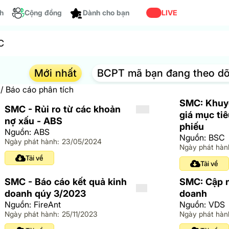
ch
Cộng đồng
Dành cho bạn
LIVE
Mới nhất
BCPT mã bạn đang theo dõ
/
Báo cáo phân tích
y
SMC: Khuy
SMC - Rủi ro từ các khoản
giá mục ti
nợ xấu - ABS
phiếu
Nguồn: ABS
Nguồn: BSC
Ngày phát hành: 23/05/2024
Ngày phát hàn
Tải về
Tải về
SMC - Báo cáo kết quả kinh
SMC: Cập n
doanh qúy 3/2023
doanh
Nguồn: FireAnt
Nguồn: VDS
Ngày phát hành: 25/11/2023
Ngày phát hàn