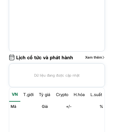
Lịch cổ tức và phát hành
Xem thêm
Dữ liệu đang được cập nhật
VN
T.giới
Tỷ giá
Crypto
H.hóa
L.suất
Mã
Giá
+/-
%