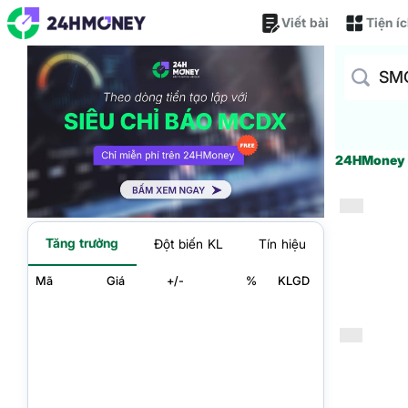
Viết bài
Tiện í
24HMone
Tăng trưởng
Đột biến KL
Tín hiệu
Mã
Giá
+/-
%
KLGD