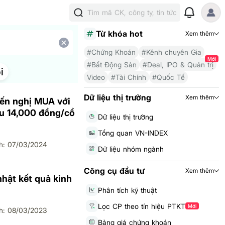
Tìm mã CK, công ty, tin tức
Từ khóa hot
Xem thêm
#Chứng Khoán
#Kênh chuyên Gia
Mới
#Bất Động Sản
#Deal, IPO & Quản trị
i
Video
#Tài Chính
#Quốc Tế
Dữ liệu thị trường
Xem thêm
ến nghị MUA với
êu 14,000 đồng/cổ
Dữ liệu thị trường
Tổng quan VN-INDEX
h: 07/03/2024
Dữ liệu nhóm ngành
Công cụ đầu tư
Xem thêm
hật kết quả kinh
Phân tích kỹ thuật
Lọc CP theo tín hiệu PTKT
Mới
h: 08/03/2023
Bảng giá chứng khoán