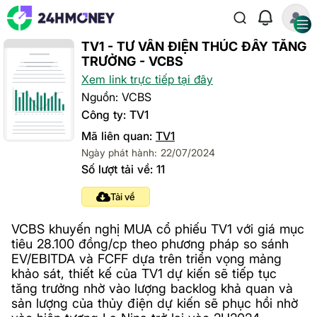
TV1 - TƯ VẤN ĐIỆN THÚC ĐẨY TĂNG
TRƯỞNG - VCBS
Xem link trực tiếp tại đây
Nguồn: VCBS
Công ty: TV1
Mã liên quan:
TV1
Ngày phát hành: 22/07/2024
Số lượt tải về: 11
Tải về
VCBS khuyến nghị MUA cổ phiếu TV1 với giá mục
tiêu 28.100 đồng/cp theo phương pháp so sánh
EV/EBITDA và FCFF dựa trên triển vọng mảng
khảo sát, thiết kế của TV1 dự kiến sẽ tiếp tục
tăng trưởng nhờ vào lượng backlog khả quan và
sản lượng của thủy điện dự kiến sẽ phục hồi nhờ