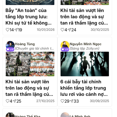
Bẫy "An toàn" của
Khi tài sản vượt lên
tầng lớp trung lưu:
trên lao động và sự
Khi sự tử tế không
tan rã thầm lặng của
cứu được túi tiền
tầng lớp trung lưu -
14
19
4
24
10/01/2026
30/10/2025
Phần 2
Hoàng Tùng
Nguyễn Minh Ngọc
(Chuyên gia tài chính từ
(Sáng lập Zcity.vn)
VIP
VIP
Singapore)
Khi tài sản vượt lên
6 cái bẫy tài chính
trên lao động và sự
khiến tầng lớp trung
tan rã thầm lặng của
lưu rơi vào cảnh nợ
tầng lớp trung lưu
nần, phá sản
4
25
29
33
27/10/2025
30/09/2025
Hoàng Thế Kha
Lê Minh Anh