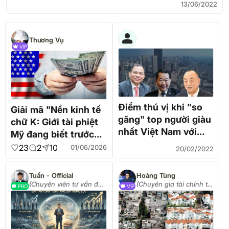
13/06/2022
Thương Vụ
VIP
Điểm thú vị khi "so
Giải mã "Nền kinh tế
găng" top người giàu
chữ K: Giới tài phiệt
nhất Việt Nam với
Mỹ đang biết trước
Thái Lan, Singapore
điều gì mà chúng ta
23
2
10
01/06/2026
20/02/2022
không biết?
Tuấn - Official
Hoàng Tùng
(Chuyên viên tư vấn đầu
(Chuyên gia tài chính từ
PRO
VIP
tư)
Singapore)