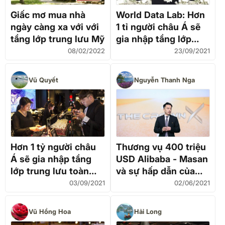
Giấc mơ mua nhà
World Data Lab: Hơn
ngày càng xa với với
1 tỉ người châu Á sẽ
tầng lớp trung lưu Mỹ
gia nhập tầng lớp
trung lưu vào năm
08/02/2022
23/09/2021
2030
Vũ Quyết
Nguyễn Thanh Nga
Hơn 1 tỷ người châu
Thương vụ 400 triệu
Á sẽ gia nhập tầng
USD Alibaba - Masan
lớp trung lưu toàn
và sự hấp dẫn của
cầu vào năm 2030
tầng lớp trung lưu
03/09/2021
02/06/2021
Việt Nam trong mắt
các 'đại gia'
Vũ Hồng Hoa
Hải Long