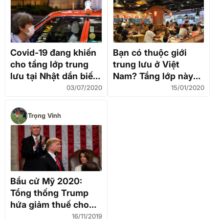
Covid-19 đang khiến
Bạn có thuộc giới
cho tầng lớp trung
trung lưu ở Việt
lưu tại Nhật dần biến
Nam? Tầng lớp này
mất
có ý nghĩa thế nào
03/07/2020
15/01/2020
trong sự phát triển
kinh tế của nước
Trọng Vinh
nhà?
Bầu cử Mỹ 2020:
Tổng thống Trump
hứa giảm thuế cho
tầng lớp trung lưu
16/11/2019