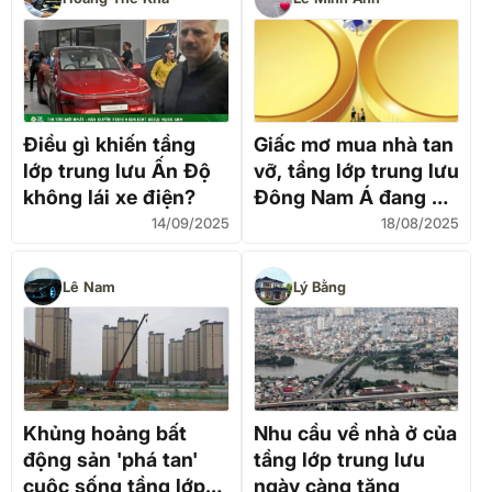
Điều gì khiến tầng
Giấc mơ mua nhà tan
lớp trung lưu Ấn Độ
vỡ, tầng lớp trung lưu
không lái xe điện?
Đông Nam Á đang bị
"đẩy ra rìa"
14/09/2025
18/08/2025
Lê Nam
Lý Bằng
Khủng hoảng bất
Nhu cầu về nhà ở của
động sản 'phá tan'
tầng lớp trung lưu
cuộc sống tầng lớp
ngày càng tăng