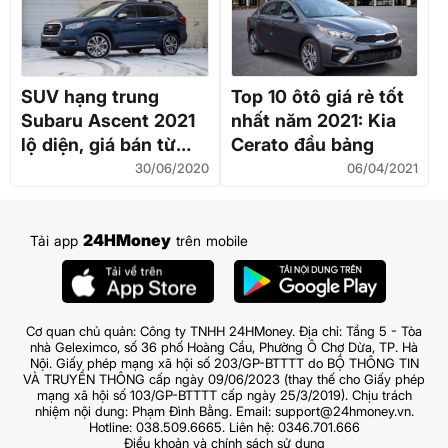
SUV hạng trung
Top 10 ôtô giá rẻ tốt
Subaru Ascent 2021
nhất năm 2021: Kia
lộ diện, giá bán từ
Cerato đầu bảng
773 triệu đồng
30/06/2020
06/04/2021
24HMoney
Tải app
trên mobile
Cơ quan chủ quản: Công ty TNHH 24HMoney. Địa chỉ: Tầng 5 - Tòa
nhà Geleximco, số 36 phố Hoàng Cầu, Phường Ô Chợ Dừa, TP. Hà
Nội. Giấy phép mạng xã hội số 203/GP-BTTTT do BỘ THÔNG TIN
VÀ TRUYỀN THÔNG cấp ngày 09/06/2023 (thay thế cho Giấy phép
mạng xã hội số 103/GP-BTTTT cấp ngày 25/3/2019). Chịu trách
nhiệm nội dung: Phạm Đình Bằng. Email: support@24hmoney.vn.
Hotline: 038.509.6665. Liên hệ: 0346.701.666
Điều khoản và chính sách sử dụng