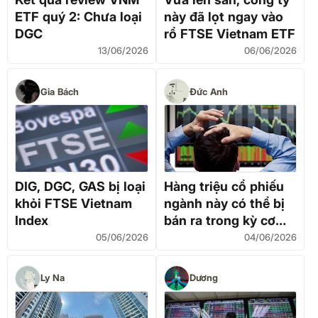
ETF quý 2: Chưa loại
này đã lọt ngay vào
DGC
rổ FTSE Vietnam ETF
13/06/2026
06/06/2026
Gia Bách
Đức Anh
DIG, DGC, GAS bị loại
Hàng triệu cổ phiếu
khỏi FTSE Vietnam
ngành này có thể bị
Index
bán ra trong kỳ cơ
cấu của quỹ ETF
05/06/2026
04/06/2026
15.000 tỷ
Ly Na
Dương