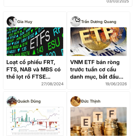
03/03/2025
Gia Huy
Trần Dương Quang
Loạt cổ phiếu FRT,
VNM ETF bán ròng
FTS, NAB và MBS có
trước tuần cơ cấu
thể lọt rổ FTSE
danh mục, bắt đầu
Vietnam Index và
thêm MSB và VPL
27/08/2024
19/06/2026
MarketVector
Vietnam Local Index
Quách Dũng
Đức Thịnh
quý 3/2024