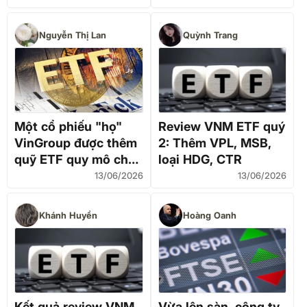
Nguyễn Thị Lan
Quỳnh Trang
Một cổ phiếu "họ"
Review VNM ETF quý
VinGroup được thêm
2: Thêm VPL, MSB,
quỹ ETF quy mô chục
loại HDG, CTR
nghìn tỷ bổ sung vào
13/06/2026
13/06/2026
danh mục
Khánh Huyền
Hoàng Oanh
Kết quả review VNM
Vừa lên sàn, công ty