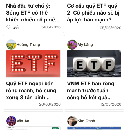
Nhà đầu tư chú ý:
Cơ cấu quỹ ETF quý
Sóng ETF có thể
2: Cổ phiếu nào sẽ bị
khiến nhiều cổ phiếu
áp lực bán mạnh?
biến động bất ngờ
15
1
15/06/2026
05/06/2026
Hoàng Trung
My Lăng
Quỹ ETF ngoại bán
VNM ETF bán ròng
ròng mạnh, bổ sung
mạnh trước tuần
xong 3 tân binh
công bố kết quả
HOSE
review danh mục
26/03/2026
12/03/2026
Văn An
Kim Oanh