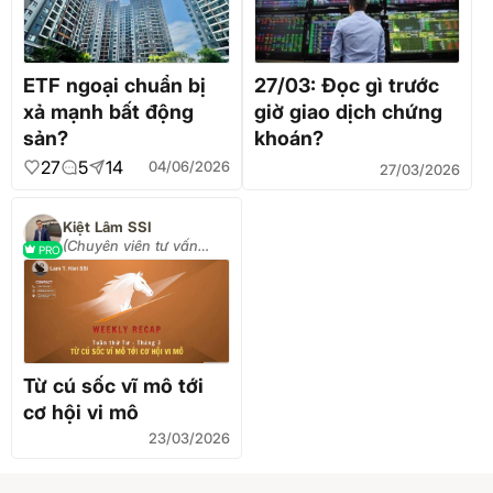
ETF ngoại chuẩn bị
27/03: Đọc gì trước
xả mạnh bất động
giờ giao dịch chứng
sản?
khoán?
27
5
14
04/06/2026
27/03/2026
Kiệt Lâm SSI
(Chuyên viên tư vấn
PRO
chứng khoán)
Từ cú sốc vĩ mô tới
cơ hội vi mô
23/03/2026