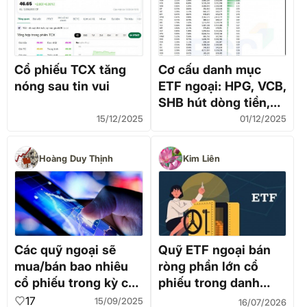
Cổ phiếu TCX tăng
Cơ cấu danh mục
nóng sau tin vui
ETF ngoại: HPG, VCB,
SHB hút dòng tiền,
VIC và VRE bị bán
15/12/2025
01/12/2025
Hoàng Duy Thịnh
Kim Liên
Các quỹ ngoại sẽ
Quỹ ETF ngoại bán
mua/bán bao nhiêu
ròng phần lớn cổ
cổ phiếu trong kỳ cơ
phiếu trong danh
cấu tới?
mục
17
15/09/2025
16/07/2026