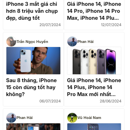
iPhone 3 mắt giá chỉ
Giá iPhone 14, iPhone
hơn 8 triệu vẫn chụp
14 Pro, iPhone 14 Pro
đẹp, dùng tốt
Max, iPhone 14 Plus
mới nhất giảm chưa
20/07/2024
12/07/2024
từng có, công nghệ
xịn sò không kém
Trần Ngọc Huyền
Phan Hải
iPhone 15
Sau 8 tháng, iPhone
Giá iPhone 14, iPhone
15 còn dùng tốt hay
14 Plus, iPhone 14
không?
Pro Max mới nhất
đang giảm giá mạnh
06/07/2024
28/06/2024
trang bị xịn sò, nhiều
loại chỉ còn hàng cũ
Phan Hải
Vũ Hoài Nam