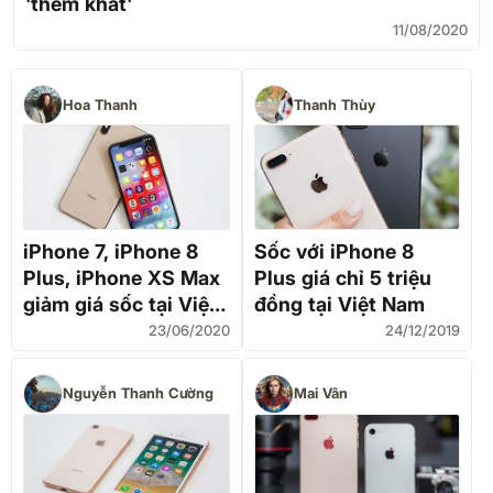
'thèm khát'
11/08/2020
Hoa Thanh
Thanh Thùy
iPhone 7, iPhone 8
Sốc với iPhone 8
Plus, iPhone XS Max
Plus giá chỉ 5 triệu
giảm giá sốc tại Việt
đồng tại Việt Nam
Nam, về mức hấp dẫn
23/06/2020
24/12/2019
ngoài mong đợi
Nguyễn Thanh Cường
Mai Vân