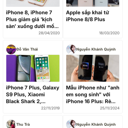
iPhone 8, iPhone 7
Apple sắp khai tử
Plus giảm giá 'kịch
iPhone 8/8 Plus
sàn' xuống dưới mốc
6 triệu đồng tại VN
28/04/2020
18/03/2020
Đỗ Văn Thái
Nguyễn Khánh Quỳnh
iPhone 7 Plus, Galaxy
Mẫu iPhone như "anh
S9 Plus, Xiaomi
em song sinh" với
Black Shark 2,
iPhone 16 Plus: Rẻ
iPhone XR giảm giá
hơn đến 3 triệu, tính
22/11/2019
25/11/2024
về dưới 8 triệu đồng
năng gần như ngang
ngửa
Thu Trà
Nguyễn Khánh Quỳnh