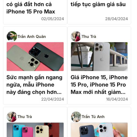
có giá đắt hơn cả
tiếp tục giảm giá sâu
iPhone 15 Pro Max
02/05/2024
28/04/2024
Trần Anh Quân
Thu Trà
Sức mạnh gần ngang
Giá iPhone 15, iPhone
ngửa, mẫu iPhone
15 Pro, iPhone 15 Pro
này đáng chọn hơn
Max mới nhất giảm
iPhone 15 Pro Max
cực mạnh, cùng hiệu
22/04/2024
16/04/2024
năng siêu khủng
Thu Trà
Trần Tú Anh