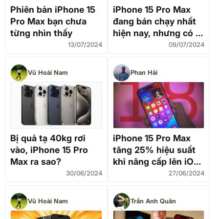
Phiên bản iPhone 15
iPhone 15 Pro Max
Pro Max bạn chưa
đang bán chạy nhất
từng nhìn thấy
hiện nay, nhưng có 1
phiên bản mà người
13/07/2024
09/07/2024
Việt "chẳng ai muốn
mua"
Vũ Hoài Nam
Phan Hải
Bị quả tạ 40kg rơi
iPhone 15 Pro Max
vào, iPhone 15 Pro
tăng 25% hiệu suất
Max ra sao?
khi nâng cấp lên iOS
18
30/06/2024
27/06/2024
Vũ Hoài Nam
Trần Anh Quân