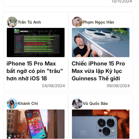
13/11/2024
Trần Tú Anh
Phạm Ngọc Hân
iPhone 15 Pro Max
Chiếc iPhone 15 Pro
bất ngờ có pin "trâu"
Max vừa lập Kỷ lục
hơn nhờ iOS 18
Guinness Thế giới
24/09/2024
09/09/2024
Khánh Chi
Vũ Quốc Bảo