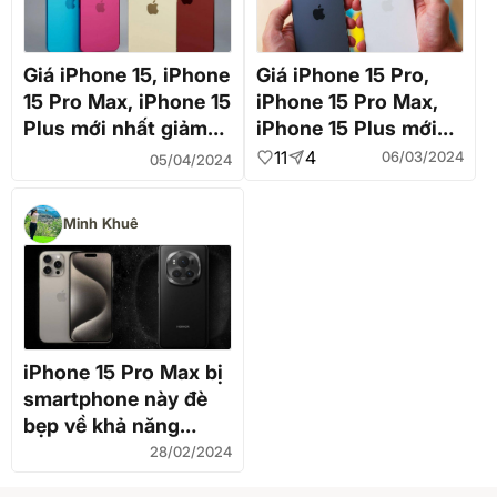
Giá iPhone 15, iPhone
Giá iPhone 15 Pro,
15 Pro Max, iPhone 15
iPhone 15 Pro Max,
Plus mới nhất giảm
iPhone 15 Plus mới
chưa từng có, loại
nhất: Giảm mạnh, có
11
4
06/03/2024
05/04/2024
dưới 20 triệu vẫn đẹp
loại là smartphone
long lanh
cao cấp đáng mua
Minh Khuê
nhất hiện nay
iPhone 15 Pro Max bị
smartphone này đè
bẹp về khả năng
chụp ảnh selfie
28/02/2024