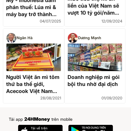
Mỹ - Indonesia đàm
liền của Việt Nam sẽ
phán thuế: Lúa mì &
vượt 10 tỷ gói/năm
máy bay trở thành
vào năm 2030
quân bài thương mại
04/07/2025
12/09/2024
Ngân Hà
Dương Mạnh
Người Việt ăn mì tôm
Doanh nghiệp mì gói
thứ ba thế giới,
bội thu nhờ đại dịch
Acecook Việt Nam
vào top toàn cầu
28/08/2021
01/09/2020
24HMoney
Tải app
trên mobile