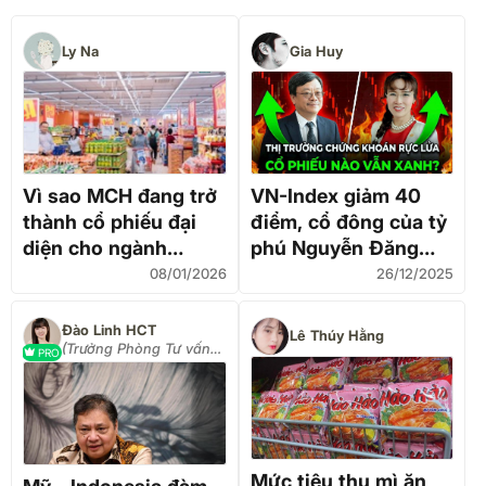
Ly Na
Gia Huy
Vì sao MCH đang trở
VN-Index giảm 40
thành cổ phiếu đại
điểm, cổ đông của tỷ
diện cho ngành
phú Nguyễn Đăng
FMCG Việt Nam
Quang và Nguyễn Thị
08/01/2026
26/12/2025
trong mắt quỹ ngoại?
Phương Thảo vẫn
"tin và yêu màu tím"
Đào Linh HCT
Lê Thúy Hằng
(Trưởng Phòng Tư vấn
PRO
đầu tư Hàng hoá)
Mức tiêu thụ mì ăn