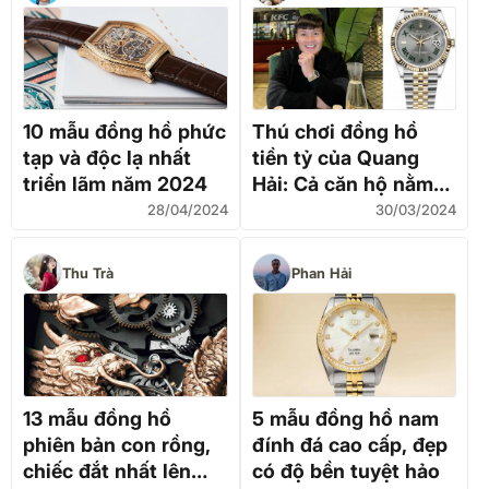
10 mẫu đồng hồ phức
Thú chơi đồng hồ
tạp và độc lạ nhất
tiền tỷ của Quang
triển lãm năm 2024
Hải: Cả căn hộ nằm
gọn trên tay, có mẫu
28/04/2024
30/03/2024
muốn mua cũng khó!
Thu Trà
Phan Hải
13 mẫu đồng hồ
5 mẫu đồng hồ nam
phiên bản con rồng,
đính đá cao cấp, đẹp
chiếc đắt nhất lên
có độ bền tuyệt hảo