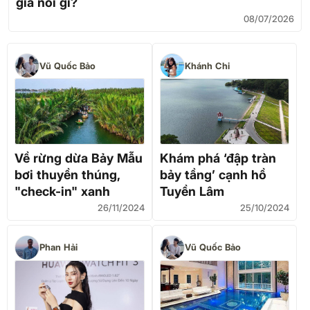
gia nói gì?
08/07/2026
Vũ Quốc Bảo
Khánh Chi
Về rừng dừa Bảy Mẫu
Khám phá ‘đập tràn
bơi thuyền thúng,
bảy tầng’ cạnh hồ
"check-in" xanh
Tuyền Lâm
26/11/2024
25/10/2024
Phan Hải
Vũ Quốc Bảo