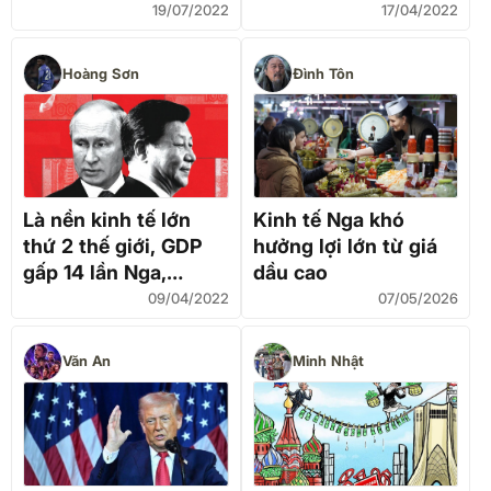
đốt
19/07/2022
17/04/2022
Hoàng Sơn
Đình Tôn
Là nền kinh tế lớn
Kinh tế Nga khó
thứ 2 thế giới, GDP
hưởng lợi lớn từ giá
gấp 14 lần Nga,
dầu cao
nhưng người Trung
09/04/2022
07/05/2026
Quốc có giàu hơn
người Nga?
Văn An
Minh Nhật