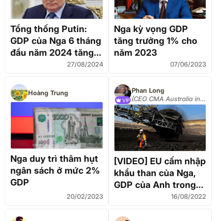
Tổng thống Putin:
Nga kỳ vọng GDP
GDP của Nga 6 tháng
tăng trưởng 1% cho
đầu năm 2024 tăng
năm 2023
4,6%
27/08/2024
07/06/2023
Phan Long
Hoàng Trung
(CEO CMA Australia in
VIP
Vietnam)
Nga duy trì thâm hụt
[VIDEO] EU cấm nhập
ngân sách ở mức 2%
khẩu than của Nga,
GDP
GDP của Anh trong
quý II/2022 giảm
20/02/2023
16/08/2022
0,1% so với quý I