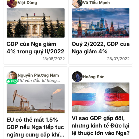
Việt Dũng
Vũ Tiểu Mạnh
GDP của Nga giảm
Quý 2/2022, GDP của
4% trong quý II/2022
Nga giảm 4%
13/08/2022
28/07/2022
Nguyễn Phương Nam
Hoàng Sơn
(Tư vấn đầu tư hàng
PRO
hóa 0337968866)
Vì sao GDP gấp đôi,
EU có thể mất 1.5%
nhưng kinh tế Đức lại
GDP nếu Nga tiếp tục
lệ thuộc lớn vào Nga?
ngừng cung cấp khí