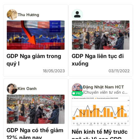
Thu Hương
GDP Nga giảm trong
GDP Nga liên tục đi
quý I
xuống
18/05/2023
03/11/2022
Đặng Nhật Nam HCT
Kim Oanh
(Chuyên viên tư vấn cấp
PRO
cao)
GDP Nga có thể giảm
Nền kinh tế Mỹ trước
12% năm nay