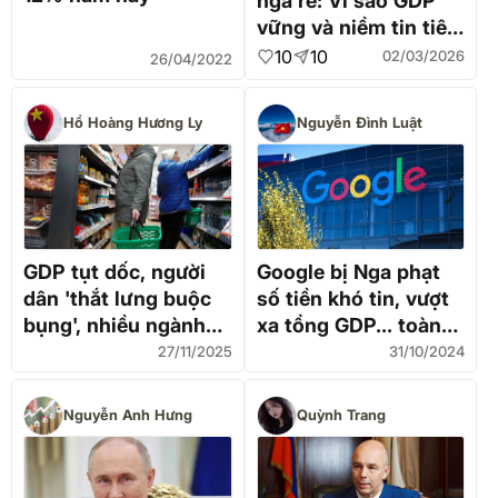
ngã rẽ: Vì sao GDP
vững và niềm tin tiêu
dùng yếu đều phản
10
10
02/03/2026
26/04/2022
ánh đúng thực trạng?
Hồ Hoàng Hương Ly
Nguyễn Đình Luật
GDP tụt dốc, người
Google bị Nga phạt
dân 'thắt lưng buộc
số tiền khó tin, vượt
bụng', nhiều ngành
xa tổng GDP... toàn
đình trệ: Kinh tế Nga
thế giới
27/11/2025
31/10/2024
bắt đầu lộ dấu hiệu
'báo động'?
Nguyễn Anh Hưng
Quỳnh Trang