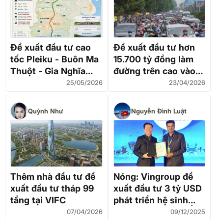
Đề xuất đầu tư cao
Đề xuất đầu tư hơn
tốc Pleiku - Buôn Ma
15.700 tỷ đồng làm
Thuột - Gia Nghĩa
đường trên cao vào
trước 2030
Tân Sơn Nhất
25/05/2026
23/04/2026
Quỳnh Như
Nguyễn Đình Luật
Thêm nhà đầu tư đề
Nóng: Vingroup đề
xuất đầu tư tháp 99
xuất đầu tư 3 tỷ USD
tầng tại VIFC
phát triển hệ sinh
thái đa ngành tại Ấn
07/04/2026
09/12/2025