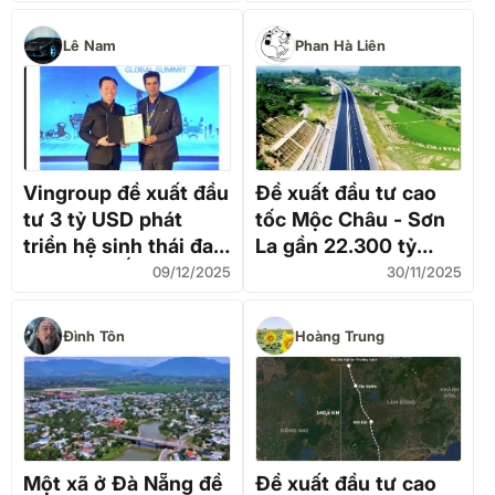
Độ
Lê Nam
Phan Hà Liên
Vingroup đề xuất đầu
Đề xuất đầu tư cao
tư 3 tỷ USD phát
tốc Mộc Châu - Sơn
triển hệ sinh thái đa
La gần 22.300 tỷ
ngành tại Ấn Độ
đồng
09/12/2025
30/11/2025
Đình Tôn
Hoàng Trung
Một xã ở Đà Nẵng đề
Đề xuất đầu tư cao