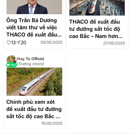
Ông Trần Bá Dương
THACO đề xuất đầu
viết tâm thư về việc
tư đường sắt tốc độ
THACO đề xuất đầu
cao Bắc – Nam hơn
tư Dự án Đường sắt
13
20
30/05/2025
67 tỷ USD: Cam kết
27/05/2025
tốc độ cao Bắc – Nam
tự vay 49 tỷ USD,
không xin hỗ trợ Nhà
Huy Tú Official
(Trưởng nhóm)
nước
PRO
Chính phủ xem xét
đề xuất đầu tư đường
sắt tốc độ cao Bắc -
Nam của VinSpeed
15/05/2025