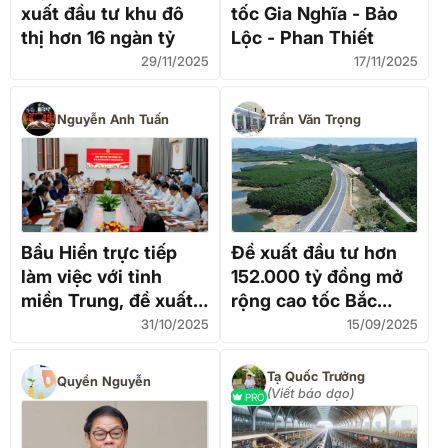
xuất đầu tư khu đô
tốc Gia Nghĩa - Bảo
thị hơn 16 ngàn tỷ
Lộc - Phan Thiết
29/11/2025
17/11/2025
Nguyễn Anh Tuấn
Trần Văn Trọng
Bầu Hiển trực tiếp
Đề xuất đầu tư hơn
làm việc với tỉnh
152.000 tỷ đồng mở
miền Trung, đề xuất
rộng cao tốc Bắc
đầu tư loạt dự án lớn
Nam
31/10/2025
15/09/2025
Tạ Quốc Trưởng
Quyền Nguyễn
(Viết báo dạo)
PRO