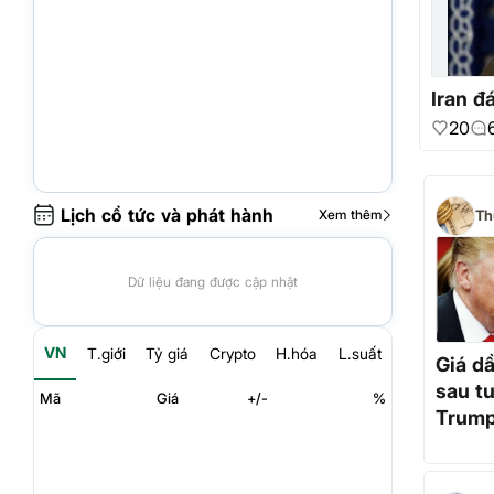
Iran đ
20
Lịch cổ tức và phát hành
Xem thêm
Th
Dữ liệu đang được cập nhật
VN
T.giới
Tỷ giá
Crypto
H.hóa
L.suất
Giá d
sau t
Mã
Giá
+/-
%
Trum