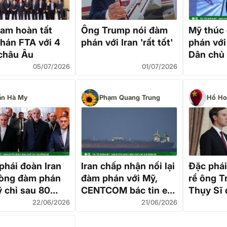
Nam hoàn tất
Ông Trump nói đàm
Mỹ thúc
hán FTA với 4
phán với Iran 'rất tốt'
phán với
châu Âu
Dân chủ 
Trắng "t
05/07/2026
01/07/2026
bạch"
ần Hà My
Phạm Quang Trung
Hồ Ho
phái đoàn Iran
Iran chấp nhận nối lại
Đặc phái
hòng đàm phán
đàm phán với Mỹ,
rể ông T
ỹ chỉ sau 80
CENTCOM bác tin eo
Thụy Sĩ 
biển Hormuz bị đóng
Iran'
22/06/2026
21/06/2026