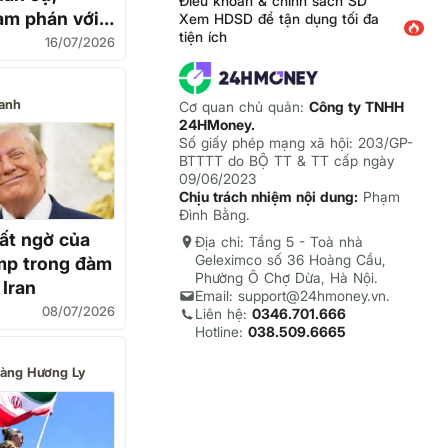
Điều khoản & chính sách SD
àm phán với
Xem HDSD để tận dụng tối đa
tiện ích
16/07/2026
anh
Cơ quan chủ quản:
Công ty TNHH
24HMoney.
Số giấy phép mạng xã hội: 203/GP-
BTTTT do BỘ TT & TT cấp ngày
09/06/2023
Chịu trách nhiệm nội dung:
Phạm
Đình Bằng.
bất ngờ của
Địa chỉ: Tầng 5 - Toà nhà
Geleximco số 36 Hoàng Cầu,
mp trong đàm
Phường Ô Chợ Dừa, Hà Nội.
 Iran
Email: support@24hmoney.vn.
08/07/2026
Liên hệ:
0346.701.666
Hotline:
038.509.6665
àng Hương Ly