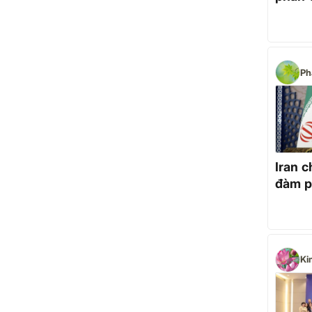
Ph
Iran 
đàm p
Ki