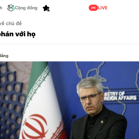
ch
Cộng đồng
Tùy chỉnh
LIVE
 về chủ đề
hán với họ
Bằng