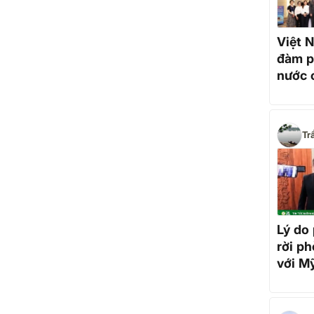
Việt 
đàm p
nước 
Tr
Lý do 
rời p
với M
phút