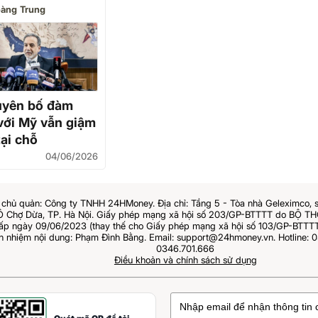
àng Trung
tuyên bố đàm
với Mỹ vẫn giậm
ại chỗ
04/06/2026
chủ quản: Công ty TNHH 24HMoney. Địa chỉ: Tầng 5 - Tòa nhà Geleximco, 
Ô Chợ Dừa, TP. Hà Nội. Giấy phép mạng xã hội số 203/GP-BTTTT do BỘ 
 ngày 09/06/2023 (thay thế cho Giấy phép mạng xã hội số 103/GP-BTTTT
ch nhiệm nội dung: Phạm Đình Bằng. Email: support@24hmoney.vn. Hotline: 0
0346.701.666
Điều khoản và chính sách sử dụng