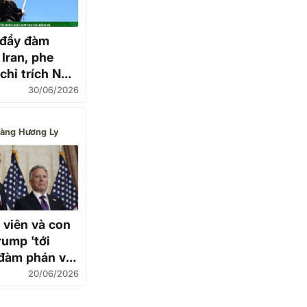
 đẩy đàm
 Iran, phe
chỉ trích Nhà
hiếu minh
30/06/2026
àng Hương Ly
 viên và con
rump 'tới
đàm phán với
20/06/2026