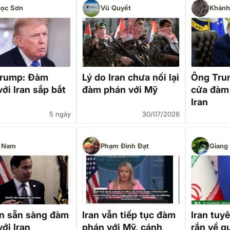
ọc Sơn
Vũ Quyết
Khánh
rump: Đàm
Lý do Iran chưa nối lại
Ông Tru
ới Iran sắp bắt
đàm phán với Mỹ
cửa đàm
Iran
5 ngày
30/07/2026
 Nam
Phạm Đình Đạt
Giang
n sẵn sàng đàm
Iran vẫn tiếp tục đàm
Iran tuy
ới Iran
phán với Mỹ, cánh
rắn về q