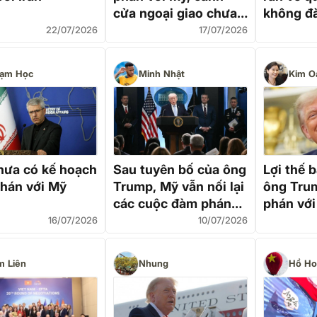
cửa ngoại giao chưa
không đ
khép lại
Mỹ
22/07/2026
17/07/2026
ạm Học
Minh Nhật
Kim O
chưa có kế hoạch
Sau tuyên bố của ông
Lợi thế 
hán với Mỹ
Trump, Mỹ vẫn nối lại
ông Tru
các cuộc đàm phán
phán với
kỹ thuật với Iran
16/07/2026
10/07/2026
m Liên
Nhung
Hồ Ho