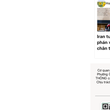
Ho
Iran 
phán 
chân t
Cơ quan 
Phường 
THÔNG cấp
Chịu trá