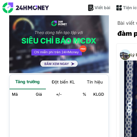
Viết bài
Tiện í
Bài viết
đàm p
Lý 
Tăng trưởng
Đột biến KL
Tín hiệu
Mã
Giá
+/-
%
KLGD