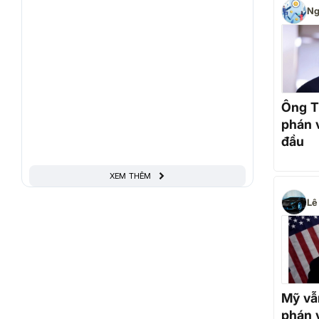
Ng
Ông T
phán v
đầu
XEM THÊM
Lê
Mỹ vẫ
phán v