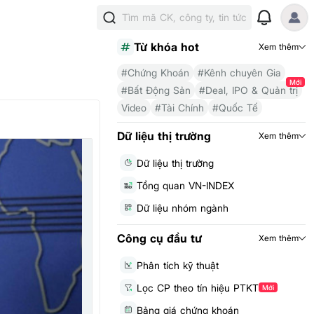
Tìm mã CK, công ty, tin tức
Từ khóa hot
Xem thêm
#Chứng Khoán
#Kênh chuyên Gia
Mới
#Bất Động Sản
#Deal, IPO & Quản trị
Video
#Tài Chính
#Quốc Tế
Dữ liệu thị trường
Xem thêm
Dữ liệu thị trường
Tổng quan VN-INDEX
Dữ liệu nhóm ngành
Công cụ đầu tư
Xem thêm
Phân tích kỹ thuật
Lọc CP theo tín hiệu PTKT
Mới
Bảng giá chứng khoán