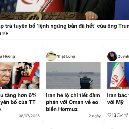
áp trả tuyên bố 'lệnh ngừng bắn đã hết' của ông Tr
6
8
u Hương
Nhật Long
Quỳnh
ầu tăng hơn 6%
Iran hé lộ chi tiết đàm
Iran bác
uyên bố của TT
phán với Oman về eo
với Mỹ
p
biển Hormuz
13
4
08/07/2026
2 ngày