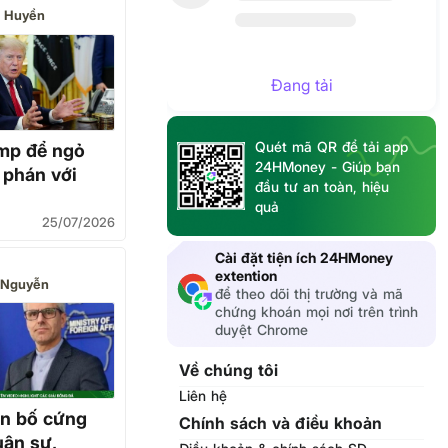
 Huyền
Đang tải
Quét mã QR để tải app
mp để ngỏ
24HMoney - Giúp bạn
 phán với
đầu tư an toàn, hiệu
quả
25/07/2026
Cài đặt tiện ích 24HMoney
extention
 Nguyễn
để theo dõi thị trường và mã
chứng khoán mọi nơi trên trình
duyệt Chrome
Về chúng tôi
Liên hệ
ên bố cứng
Chính sách và điều khoản
uân sự,