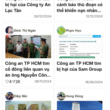
bị hại của Công ty An
cảnh báo thủ đoạn có
Lạc Tân
thể khiến nạn nhân
không còn tiền ăn Tết
26/12/2024
12/12/2024
Đinh Thị Ngân
Phạm Học
Công an TP HCM tìm
Công an TP HCM tìm
cổ đông liên quan vụ
bị hại của Sam Group
án ông Nguyễn Công
Khế
4
26
08/11/2024
18/09/2024
Diệp Bắc
Hùng Dũng