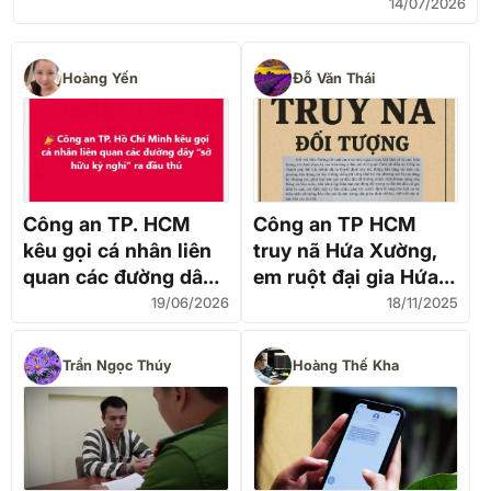
14/07/2026
Hoàng Yến
Đỗ Văn Thái
Công an TP. HCM
Công an TP HCM
kêu gọi cá nhân liên
truy nã Hứa Xường,
quan các đường dây
em ruột đại gia Hứa
“sở hữu kỳ nghỉ” ra
Thị Phấn
19/06/2026
18/11/2025
đầu thú
Trần Ngọc Thúy
Hoàng Thế Kha