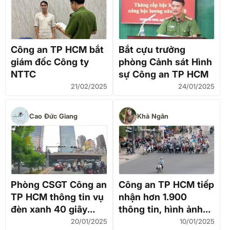
Công an TP HCM bắt
Bắt cựu trưởng
giám đốc Công ty
phòng Cảnh sát Hình
NTTC
sự Công an TP HCM
21/02/2025
24/01/2025
Cao Đức Giang
Khả Ngân
Phòng CSGT Công an
Công an TP HCM tiếp
TP HCM thông tin vụ
nhận hơn 1.900
đèn xanh 40 giây
thông tin, hình ảnh
bỗng chuyển đỏ ở
phản ánh vi phạm
20/01/2025
10/01/2025