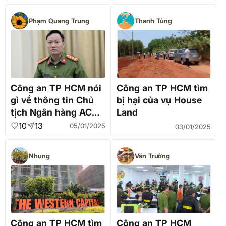
quận 1
giao thông từ tháng
6/2024
Phạm Quang Trung
Thanh Tùng
Công an TP HCM nói
Công an TP HCM tìm
gì về thông tin Chủ
bị hại của vụ House
tịch Ngân hàng ACB
Land
bị xúc phạm?
10
13
05/01/2025
03/01/2025
Nhung
Văn Trường
Công an TP HCM tìm
Công an TP HCM