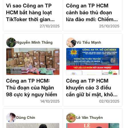
Vì sao Công an TP
Công an TP HCM
HCM bắt hàng loạt
cảnh báo thủ đoạn
TikToker thời gian
lừa đảo mới: Chiếm
qua?
quyền điện thoại, lấy
27/10/2025
25/10/2025
sạch tiền trong tài
khoản ngân hàng
Nguyễn Minh Thắng
Vũ Tiểu Mạnh
Công an TP HCM:
Công an TP HCM
Thủ đoạn của Ngân
khuyến cáo 3 điều
98 cực kỳ nguy hiểm
cần giữ bí mật, không
nên công khai trên
14/10/2025
02/10/2025
mạng
Dũng Chín
Lê Văn Thuyên