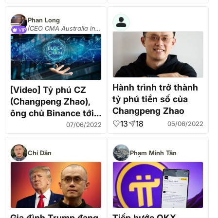
mật bị “phanh phui”?
Phan Long
(CEO CMA Australia in
VIP
Vietnam)
Hành trình trở thành
[Video] Tỷ phú CZ
tỷ phú tiền số của
(Changpeng Zhao),
Changpeng Zhao
ông chủ Binance tới
13
18
05/06/2022
Việt Nam gặp gỡ các
07/06/2022
đối tác, kinh tế Mỹ
báo động đỏ
Chí Dân
Phạm Minh Tân
Gia đình Trump đang
Tiếp bước OKX,