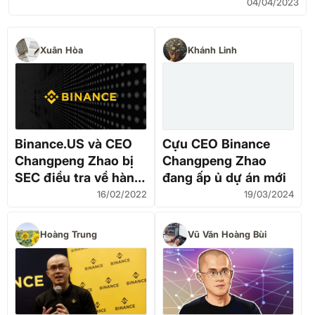
04/04/2023
Xuân Hòa
Khánh Linh
Binance.US và CEO
Cựu CEO Binance
Changpeng Zhao bị
Changpeng Zhao
SEC điều tra về hành
đang ấp ủ dự án mới
vi thao túng thị
16/02/2022
19/03/2024
trường
Hoàng Trung
Vũ Văn Hoàng Bùi