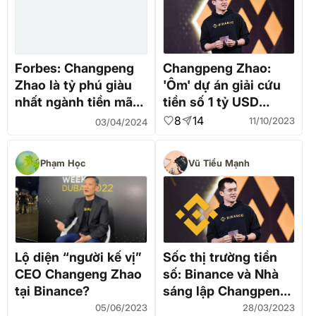
Forbes: Changpeng
Changpeng Zhao:
Zhao là tỷ phú giàu
'Ôm' dự án giải cứu
nhất ngành tiền mã
tiền số 1 tỷ USD
hóa 2024, xếp thứ 50
nhưng giải ngân
8
14
11/10/2023
03/04/2024
toàn cầu
chưa tới 30 triệu USD
Phạm Học
Vũ Tiểu Mạnh
Lộ diện “người kế vị”
Sốc thị trường tiền
CEO Changeng Zhao
số: Binance và Nhà
tại Binance?
sáng lập Changpeng
Zhao bị khởi kiện, bí
05/06/2023
28/03/2023