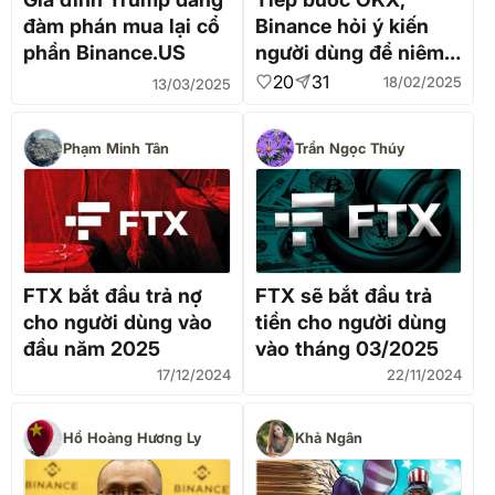
đàm phán mua lại cổ
Binance hỏi ý kiến
phần Binance.US
người dùng để niêm
yết Pi Network
20
31
18/02/2025
13/03/2025
Phạm Minh Tân
Trần Ngọc Thúy
FTX bắt đầu trả nợ
FTX sẽ bắt đầu trả
cho người dùng vào
tiền cho người dùng
đầu năm 2025
vào tháng 03/2025
17/12/2024
22/11/2024
Hồ Hoàng Hương Ly
Khả Ngân