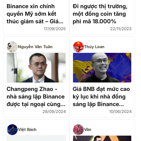
Binance xin chính
Đi ngược thị trường,
quyền Mỹ sớm kết
một đồng coin tăng
thúc giám sát – Giá
phi mã 18.000%
BNB tiếp tục dò đỉnh
17/09/2025
22/11/2023
Nguyễn Văn Tuân
Thúy Loan
Changpeng Zhao -
Giá BNB đạt mức cao
nhà sáng lập Binance
kỷ lục khi nhà đồng
được tại ngoại cùng
sáng lập Binance
khối tài sản 60 tỷ
Changpeng Zhao bắt
28/09/2024
10/06/2024
USD
đầu chấp hành án tù
Việt Bách
Vân