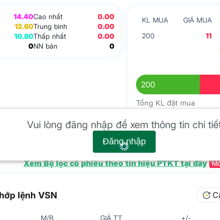
14.40
Cao nhất
0.00
KL MUA
GIÁ MUA
12.60
Trung bình
0.00
200
11
10.80
Thấp nhất
0.00
0
NN bán
0
200
Tổng KL đặt mua
 kỹ thuật
Vui lòng đăng nhập để xem thông tin chi tiế
Đăng nhập
Xem Bộ lọc cổ phiếu theo tín hiệu PTKT tại đây
Mớ
hớp lệnh VSN
C
M/B
GIÁ TT
+/-