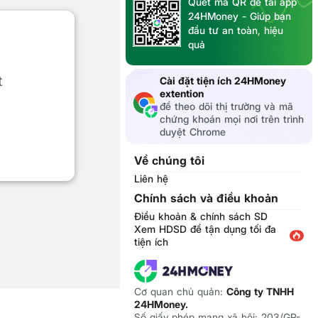
Quét mã QR để tải app
24HMoney - Giúp bạn
đầu tư an toàn, hiệu
quả
t
Cài đặt tiện ích 24HMoney
extention
để theo dõi thị trường và mã
chứng khoán mọi nơi trên trình
duyệt Chrome
Về chúng tôi
Liên hệ
Chính sách và điều khoản
Điều khoản & chính sách SD
Xem HDSD để tận dụng tối đa
tiện ích
Cơ quan chủ quản:
Công ty TNHH
24HMoney.
Số giấy phép mạng xã hội: 203/GP-