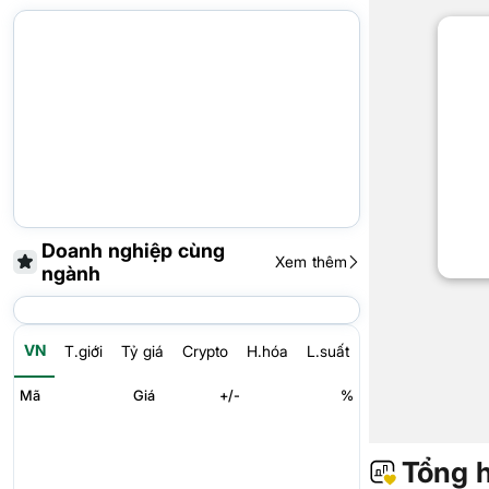
Doanh nghiệp cùng
Xem thêm
ngành
VN
T.giới
Tỷ giá
Crypto
H.hóa
L.suất
Mã
Giá
+/-
%
Tổng 