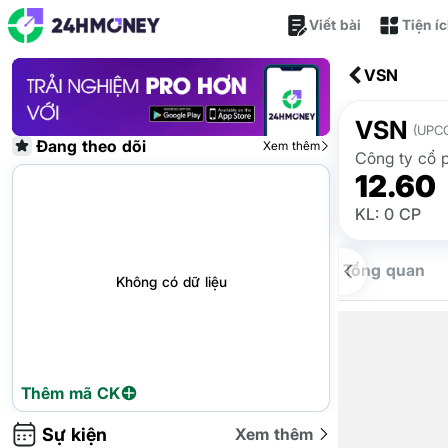
Viết bài
Tiện í
VSN
VSN
(UPC
Đang theo dõi
Xem thêm
Công ty cổ 
12.60
KL: 0 CP
Tổng quan
Không có dữ liệu
Thêm mã CK
Sự kiện
Xem thêm