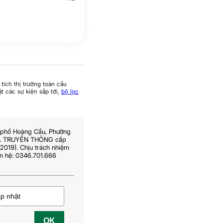
tích thị trường toàn cầu
t các sự kiện sắp tới,
bộ lọc
6 phố Hoàng Cầu, Phường
 VÀ TRUYỀN THÔNG cấp
019). Chịu trách nhiệm
n hệ: 0346.701.666
OK