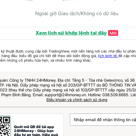
Ngoài giờ Giao dịch/Không có dữ liệu
Xem lịch sử khớp lệnh tại đây
Mới
 kỹ thuật được cung cấp bởi TradingView, một nền tảng nơi các nhà đầu tư phân 
hàng đầu: biểu đồ giá chi tiết để theo dõi biến động giá,
lịch kinh tế
để cập nhậ
iếm những cổ phiếu hứa hẹn, và nhiều tính năng khác.
quản: Công ty TNHH 24HMoney. Địa chỉ: Tầng 5 - Tòa nhà Geleximco, số 3
 TP. Hà Nội. Giấy phép mạng xã hội số 203/GP-BTTTT do BỘ THÔNG TIN
023 (thay thế cho Giấy phép mạng xã hội số 103/GP-BTTTT cấp ngày 25/3/2
: Phạm Đình Bằng. Email: support@24hmoney.vn. Hotline: 038.509.6665. Liê
Điều khoản và chính sách sử dụng
Quét mã QR để tải app
24HMoney - Giúp bạn
đầu tư an toàn, hiệu quả