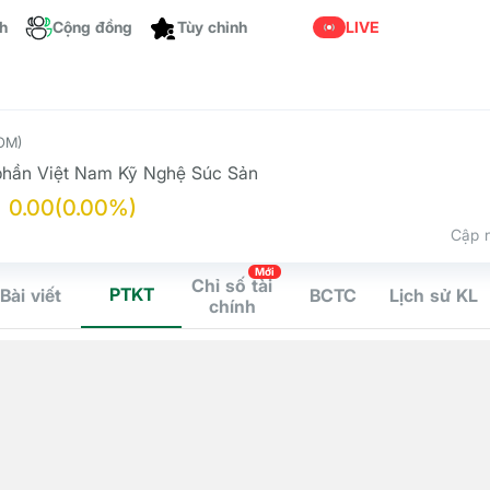
ch
Cộng đồng
LIVE
Tùy chỉnh
OM)
phần Việt Nam Kỹ Nghệ Súc Sản
0.00
(0.00%)
Cập n
Mới
Chỉ số tài
PTKT
Bài viết
BCTC
Lịch sử KL
chính