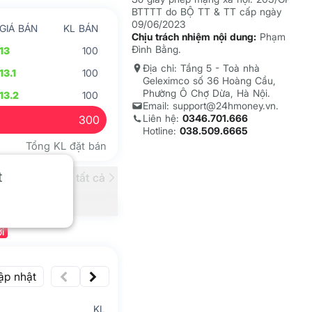
BTTTT do BỘ TT & TT cấp ngày
09/06/2023
GIÁ BÁN
KL BÁN
Chịu trách nhiệm nội dung:
Phạm
Đình Bằng.
13
100
Địa chỉ: Tầng 5 - Toà nhà
13.1
100
Geleximco số 36 Hoàng Cầu,
Phường Ô Chợ Dừa, Hà Nội.
13.2
100
Email: support@24hmoney.vn.
Liên hệ:
0346.701.666
300
Hotline:
038.509.6665
Tổng KL đặt bán
t
Xem tất cả
i
ập nhật
KL