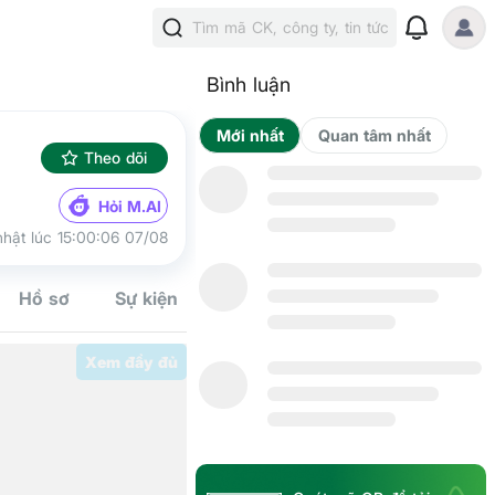
Tìm mã CK, công ty, tin tức
Bình luận
Mới nhất
Qua
Theo dõi
Hỏi M.AI
hật lúc 15:00:06 07/08
Hồ sơ
Sự kiện
Tín hiệu
Kế hoạch
Cộng đồn
Xem đầy đủ