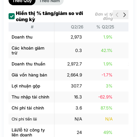
Theo Quý
Theo Năm
Hiển thị % tăng/giảm so với
Đơn vị: tỷ
đồng
cùng kỳ
#
Q2/26
% Q2/25
Q
Doanh thu
2,973
1.9%
2,05
Các khoản giảm
0.3
42.1%
trừ
Doanh thu thuần
2,972.7
1.9%
2,05
Giá vốn hàng bán
2,664.9
-1.7%
1,8
Lợi nhuận gộp
307.7
3%
Thu nhập tài chính
16.3
-62.9%
2
Chi phí tài chính
3.6
87.5%
N/A
N/A
Chi phí tiền lãi
Lãi/lỗ từ công ty
24
49%
liên doanh