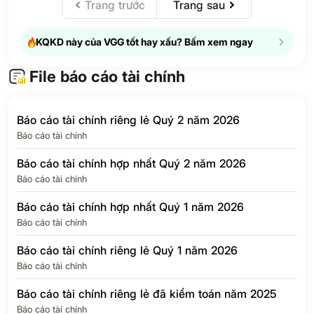
Trang trước
Trang sau
Thuế thu nhập
doanh nghiệp –
N/A
N/A
hoãn lại
KQKD này của VGG tốt hay xấu? Bấm xem ngay
Chi phí thuế thu
28.2
-26.9%
nhập doanh nghiệp
File báo cáo tài chính
LỢI NHUẬN SAU
139.2
32.6%
9
THUẾ TNDN
Báo cáo tài chính riêng lẻ Quý 2 năm 2026
Lợi ích của cổ
Báo cáo tài chính
5.6
4.7%
đông thiểu số
Báo cáo tài chính hợp nhất Quý 2 năm 2026
Lợi nhuận của Cổ
Báo cáo tài chính
đông của Công ty
133.5
34.1%
8
mẹ
Báo cáo tài chính hợp nhất Quý 1 năm 2026
EPS Quý
2,535
36.5%
1,
Báo cáo tài chính
Báo cáo tài chính riêng lẻ Quý 1 năm 2026
Báo cáo tài chính
Báo cáo tài chính riêng lẻ đã kiểm toán năm 2025
Báo cáo tài chính