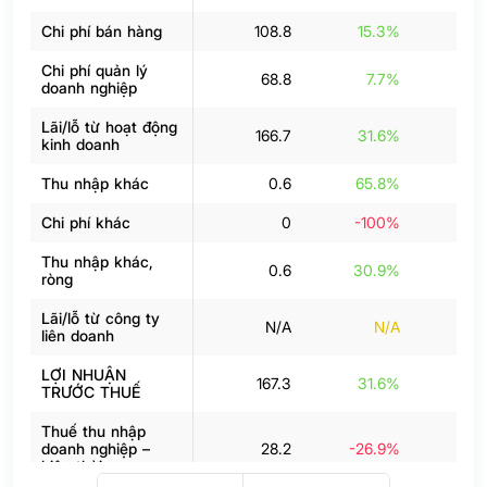
Chi phí bán hàng
108.8
15.3%
1
Chi phí quản lý
68.8
7.7%
6
doanh nghiệp
Lãi/lỗ từ hoạt động
166.7
31.6%
1
kinh doanh
Thu nhập khác
0.6
65.8%
Chi phí khác
0
-100%
Thu nhập khác,
0.6
30.9%
ròng
Lãi/lỗ từ công ty
N/A
N/A
liên doanh
LỢI NHUẬN
167.3
31.6%
1
TRƯỚC THUẾ
Thuế thu nhập
doanh nghiệp –
28.2
-26.9%
hiện thời