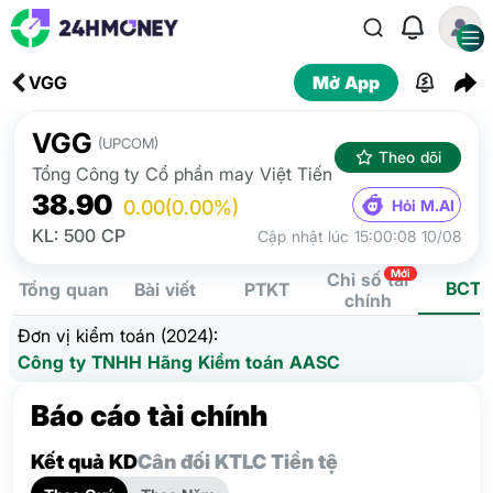
VGG
Mở App
VGG
(UPCOM)
Theo dõi
Tổng Công ty Cổ phần may Việt Tiến
38.90
Hỏi M.AI
0.00
(0.00%)
KL: 500 CP
Cập nhật lúc 15:00:08 10/08
Mới
Chỉ số tài
BCTC
Tổng quan
Bài viết
PTKT
chính
Đơn vị kiểm toán (2024):
Công ty TNHH Hãng Kiểm toán AASC
Báo cáo tài chính
Kết quả KD
Cân đối KT
LC Tiền tệ