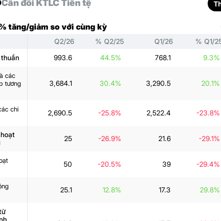
D
Cân đối KT
LC Tiền tệ
T
 % tăng/giảm so với cùng kỳ
Q2/26
% Q2/25
Q1/26
% Q1/2
 thuần
993.6
44.5%
768.1
9.3%
và các
3,684.1
30.4%
3,290.5
20.1%
p tương
các chi
2,690.5
-25.8%
2,522.4
-23.8%
 hoạt
25
-26.9%
21.6
-29.1%
ụ
oạt
50
-20.5%
39
-29.4%
ộng
25.1
12.8%
17.3
29.8%
từ
nh