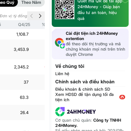
Quét mã QR để tải app
heo Quý
Theo Năm
24HMoney - Giúp bạn
đầu tư an toàn, hiệu
Đơn vị: tỷ đồng
quả
5
Q4/25
% Q4/24
Q3/25
% Q3/24
Cài đặt tiện ích 24HMoney
1,108.7
58.7%
828
-2.8%
extention
để theo dõi thị trường và mã
chứng khoán mọi nơi trên trình
3,453.9
35.5%
2,961.6
16.4%
duyệt Chrome
Về chúng tôi
2,345.2
-26.7%
2,133.7
-26%
Liên hệ
Chính sách và điều khoản
37
37.6%
58.7
27%
Điều khoản & chính sách SD
Xem HDSD để tận dụng tối đa
63.3
13.8%
80.7
15.8%
tiện ích
26.4
8.3%
21.9
6.4%
Cơ quan chủ quản:
Công ty TNHH
24HMoney.
Số giấy phép mạng xã hội: 203/GP-