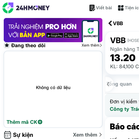
Viết bài
Tiện í
VBB
VBB
(HOSE
Đang theo dõi
Xem thêm
Ngân hàng T
13.20
KL: 84,100 
Tổng quan
Không có dữ liệu
Đơn vị kiểm 
Công ty Trá
Thêm mã CK
Báo cáo
Sự kiện
Xem thêm