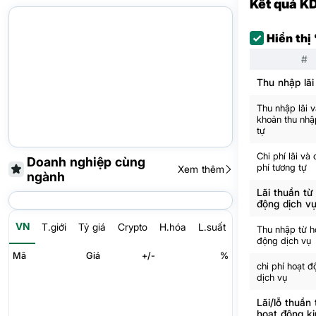
Kết quả K
Hiển thị
#
Thu nhập lãi
Thu nhập lãi 
khoản thu nhậ
tự
Chi phí lãi và 
Doanh nghiệp cùng
phí tương tự
Xem thêm
ngành
Lãi thuần từ
động dịch v
VN
T.giới
Tỷ giá
Crypto
H.hóa
L.suất
Thu nhập từ h
động dịch vụ
Mã
Giá
+/-
%
chi phí hoạt đ
dịch vụ
Lãi/lỗ thuần 
hoạt động ki