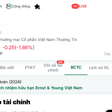
Tùy chỉnh
ch
Cộng đồng
LIVE
)
hương mại Cổ phần Việt Nam Thương Tín
-0.25
(-1.86%)
CP
Cập 
Mới
Chỉ số tài
BCTC
Bài viết
PTKT
Lịch sử KL
chính
toán (2024):
ch nhiệm hữu hạn Ernst & Young Việt Nam
 tài chính