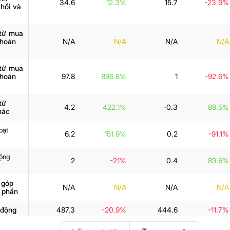
34.6
12.3%
15.7
-23.9%
hối và
 từ mua
khoán
N/A
N/A
N/A
N/A
 từ mua
khoán
97.8
896.8%
1
-92.6%
từ
4.2
422.1%
-0.3
88.5%
hác
oạt
6.2
151.9%
0.2
-91.1%
động
2
-21%
0.4
89.6%
 góp
N/A
N/A
N/A
N/A
 phần
 động
487.3
-20.9%
444.6
-11.7%
ừ HDKD