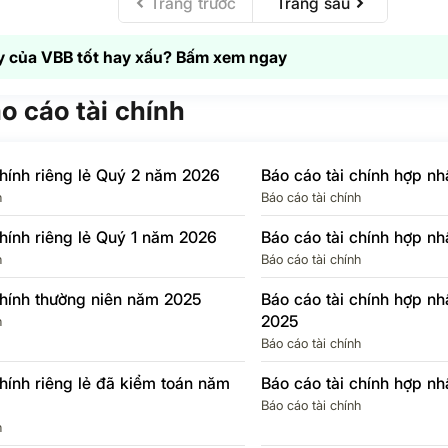
Trang trước
Trang sau
í dự
667.8
85.5%
361.6
-1.4%
tín
 của VBB tốt hay xấu? Bấm xem ngay
hòng
109
215.9%
194.9
-64.6%
ng
áo cáo tài chính
ận
776.8
192%
166.8
-32.9%
chính riêng lẻ Quý 2 năm 2026
Báo cáo tài chính hợp n
 thu
157.5
-189.8%
35.3
29.6%
h
Báo cáo tài chính
nghiệp
chính riêng lẻ Quý 1 năm 2026
Báo cáo tài chính hợp n
TNDN
157.5
-189.8%
35.3
29.6%
h
Báo cáo tài chính
TNDN
N/A
N/A
N/A
N/A
chính thường niên năm 2025
Báo cáo tài chính hợp n
2025
h
u thuế
619.3
192.6%
131.4
-33.7%
Báo cáo tài chính
cổ
chính riêng lẻ đã kiểm toán năm
Báo cáo tài chính hợp n
N/A
N/A
N/A
N/A
ố
Báo cáo tài chính
h
N/A
N/A
N/A
N/A