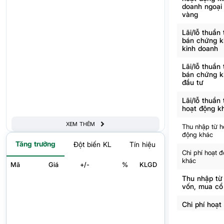
doanh ngoại 
vàng
Lãi/lỗ thuần
bán chứng 
kinh doanh
Lãi/lỗ thuần
bán chứng 
đầu tư
Lãi/lỗ thuần 
hoạt động k
XEM THÊM
Thu nhập từ h
động khác
Tăng trưởng
Đột biến KL
Tín hiệu
Chi phí hoạt 
khác
Mã
Giá
+/-
%
KLGD
Thu nhập từ
vốn, mua cổ
Chi phí hoạt
Lợi nhuận t