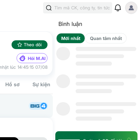
Tìm mã CK, công ty, tin tức
Bình luận
Mới nhất
Qua
Theo dõi
Hỏi M.AI
nhật lúc 14:45:15 07/08
Hồ sơ
Sự kiện
Tín hiệu
Kế hoạch
Cộng đồn