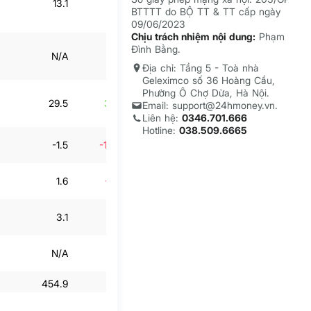
13.1
-48%
25.1
35.6%
BTTTT do BỘ TT & TT cấp ngày
09/06/2023
Chịu trách nhiệm nội dung:
Phạm
Đình Bằng.
N/A
N/A
N/A
N/A
Địa chỉ: Tầng 5 - Toà nhà
Geleximco số 36 Hoàng Cầu,
Phường Ô Chợ Dừa, Hà Nội.
29.5
315.4%
-1.7
-187.8%
Email: support@24hmoney.vn.
Liên hệ:
0346.701.666
Hotline:
038.509.6665
-1.5
-100.3%
-2.3
8.4%
1.6
-99.7%
0.7
-39.6%
3.1
31.7%
3
17.9%
N/A
N/A
N/A
N/A
454.9
1.7%
472.7
-26.3%