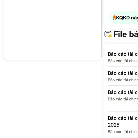
trước chi ph
phòng rủi ro 
dụng
KQKD này
Chi phí dự p
rủi ro tín dụ
File b
Tổng lợi nhu
trước thuế
Báo cáo tài 
Chi phí thuế
Báo cáo tài chín
nhập doanh 
Báo cáo tài 
Chi phí thuế 
hiện hành
Báo cáo tài chín
Chi phí thuế 
Báo cáo tài 
hoãn lại
Báo cáo tài chín
Lợi nhuận sa
Lợi ích của 
Báo cáo tài 
đông thiểu s
2025
Báo cáo tài chín
EPS Quý