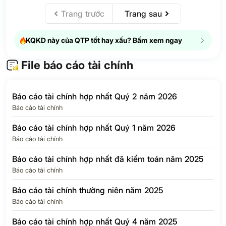
hiện thời
Trang trước
Trang sau
Thuế thu nhập
doanh nghiệp –
N/A
N/A
hoãn lại
KQKD này của QTP tốt hay xấu? Bấm xem ngay
Chi phí thuế thu
81.8
-71.4%
4
nhập doanh nghiệp
File báo cáo tài chính
LỢI NHUẬN SAU
326.8
71.5%
1
THUẾ TNDN
Báo cáo tài chính hợp nhất Quý 2 năm 2026
Lợi ích của cổ
Báo cáo tài chính
N/A
N/A
đông thiểu số
Báo cáo tài chính hợp nhất Quý 1 năm 2026
Lợi nhuận của Cổ
Báo cáo tài chính
đông của Công ty
326.8
71.5%
1
mẹ
Báo cáo tài chính hợp nhất đã kiểm toán năm 2025
EPS Quý
726
71.6%
Báo cáo tài chính
Báo cáo tài chính thường niên năm 2025
Báo cáo tài chính
Báo cáo tài chính hợp nhất Quý 4 năm 2025