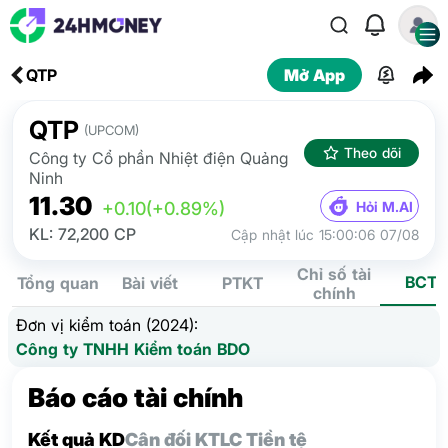
QTP
Mở App
QTP
(UPCOM)
Theo dõi
Công ty Cổ phần Nhiệt điện Quảng
Ninh
11.30
Hỏi M.AI
+0.10
(+0.89%)
KL: 72,200 CP
Cập nhật lúc 15:00:06 07/08
Chỉ số tài
BCTC
Tổng quan
Bài viết
PTKT
chính
Đơn vị kiểm toán (2024):
Công ty TNHH Kiểm toán BDO
Báo cáo tài chính
Kết quả KD
Cân đối KT
LC Tiền tệ