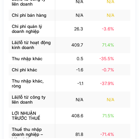
N/A
N/A
liên doanh
Chi phí bán hàng
N/A
N/A
Chi phí quản lý
26.3
-3.6%
doanh nghiệp
Lãi/lỗ từ hoạt động
409.7
71.4%
24
kinh doanh
Thu nhập khác
0.5
-35.5%
Chi phí khác
-1.6
-0.7%
Thu nhập khác,
-1.1
-37.9%
ròng
Lãi/lỗ từ công ty
N/A
N/A
liên doanh
LỢI NHUẬN
408.6
71.5%
24
TRƯỚC THUẾ
Thuế thu nhập
doanh nghiệp –
81.8
-71.4%
4