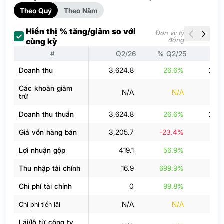
Theo Quý
Theo Năm
Hiển thị % tăng/giảm so với
Đơn vị: tỷ
đồng
cùng kỳ
#
Q2/26
% Q2/25
Q
Doanh thu
3,624.8
26.6%
2,73
Các khoản giảm
N/A
N/A
trừ
Doanh thu thuần
3,624.8
26.6%
2,73
Giá vốn hàng bán
3,205.7
-23.4%
2,4
Lợi nhuận gộp
419.1
56.9%
25
Thu nhập tài chính
16.9
699.9%
Chi phí tài chính
0
99.8%
N/A
N/A
Chi phí tiền lãi
Lãi/lỗ từ công ty