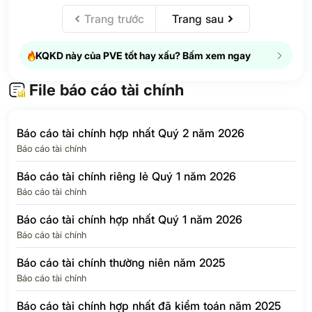
hiện thời
Trang trước
Trang sau
Thuế thu nhập
doanh nghiệp –
N/A
N/A
hoãn lại
KQKD này của PVE tốt hay xấu? Bấm xem ngay
Chi phí thuế thu
0.5
-10,559%
nhập doanh nghiệp
File báo cáo tài chính
LỢI NHUẬN SAU
0.8
137.2%
THUẾ TNDN
Báo cáo tài chính hợp nhất Quý 2 năm 2026
Lợi ích của cổ
Báo cáo tài chính
0
101.5%
đông thiểu số
Báo cáo tài chính riêng lẻ Quý 1 năm 2026
Lợi nhuận của Cổ
Báo cáo tài chính
đông của Công ty
0.8
149.3%
mẹ
Báo cáo tài chính hợp nhất Quý 1 năm 2026
EPS Quý
30
149.2%
Báo cáo tài chính
Báo cáo tài chính thường niên năm 2025
Báo cáo tài chính
Báo cáo tài chính hợp nhất đã kiểm toán năm 2025