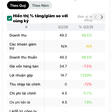
Theo Quý
Theo Năm
Hiển thị % tăng/giảm so với
Đơn vị: tỷ
đồng
cùng kỳ
#
Q2/26
% Q2/25
Q
Doanh thu
49.3
48.5%
Các khoản giảm
N/A
N/A
trừ
Doanh thu thuần
49.3
48.5%
Giá vốn hàng bán
34.7
-7.3%
3
Lợi nhuận gộp
14.7
1,539%
Thu nhập tài chính
0
-72%
Chi phí tài chính
4.5
11.7%
4.5
7.8%
Chi phí tiền lãi
Lãi/lỗ từ công ty