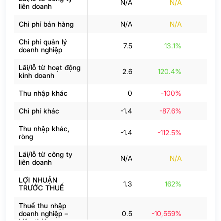
N/A
N/A
liên doanh
Chi phí bán hàng
N/A
N/A
Chi phí quản lý
7.5
13.1%
doanh nghiệp
Lãi/lỗ từ hoạt động
2.6
120.4%
kinh doanh
Thu nhập khác
0
-100%
Chi phí khác
-1.4
-87.6%
-
Thu nhập khác,
-1.4
-112.5%
-
ròng
Lãi/lỗ từ công ty
N/A
N/A
liên doanh
LỢI NHUẬN
1.3
162%
TRƯỚC THUẾ
Thuế thu nhập
doanh nghiệp –
0.5
-10,559%