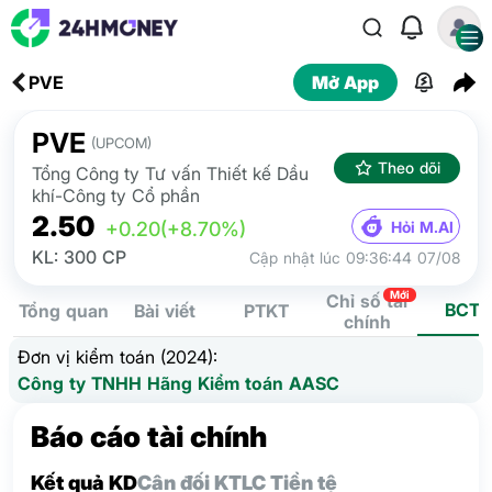
PVE
Mở App
PVE
(UPCOM)
Theo dõi
Tổng Công ty Tư vấn Thiết kế Dầu
khí-Công ty Cổ phần
2.50
Hỏi M.AI
+0.20
(+8.70%)
KL: 300 CP
Cập nhật lúc 09:36:44 07/08
Mới
Chỉ số tài
BCTC
Tổng quan
Bài viết
PTKT
chính
Đơn vị kiểm toán (2024):
Công ty TNHH Hãng Kiểm toán AASC
Báo cáo tài chính
Kết quả KD
Cân đối KT
LC Tiền tệ