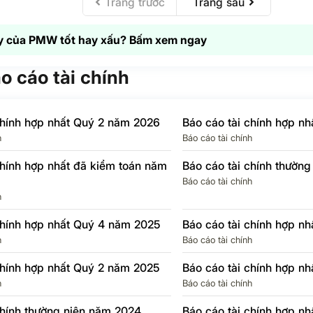
Trang trước
Trang sau
ập
p –
N/A
N/A
N/A
N/A
 của PMW tốt hay xấu? Bấm xem ngay
 thu
2.6
-48.4%
1.7
3.8%
nghiệp
áo cáo tài chính
 SAU
34.8
71.9%
15.1
-54.2%
chính hợp nhất Quý 2 năm 2026
Báo cáo tài chính hợp n
cổ
N/A
N/A
N/A
N/A
h
Báo cáo tài chính
ố
chính hợp nhất đã kiểm toán năm
Báo cáo tài chính thườn
ủa Cổ
ng ty
34.8
71.9%
15.1
-54.2%
Báo cáo tài chính
h
N/A
N/A
N/A
N/A
chính hợp nhất Quý 4 năm 2025
Báo cáo tài chính hợp n
h
Báo cáo tài chính
chính hợp nhất Quý 2 năm 2025
Báo cáo tài chính hợp n
h
Báo cáo tài chính
chính thường niên năm 2024
Báo cáo tài chính hợp n