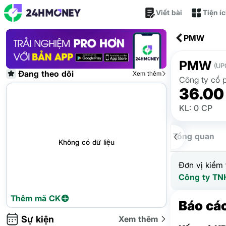
Viết bài
Tiện í
PMW
PMW
(UP
Đang theo dõi
Xem thêm
Công ty cổ 
36.00
KL: 0 CP
Tổng quan
Không có dữ liệu
Đơn vị kiểm 
Công ty TN
Thêm mã CK
Báo cáo
Sự kiện
Xem thêm