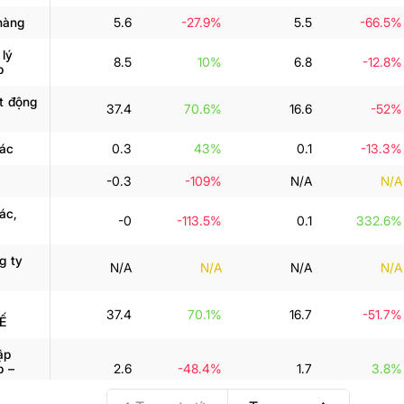
hàng
5.6
-27.9%
5.5
-66.5%
 lý
8.5
10%
6.8
-12.8%
p
ạt động
37.4
70.6%
16.6
-52%
ác
0.3
43%
0.1
-13.3%
-0.3
-109%
N/A
N/A
ác,
-0
-113.5%
0.1
332.6%
g ty
N/A
N/A
N/A
N/A
37.4
70.1%
16.7
-51.7%
Ế
ập
p –
2.6
-48.4%
1.7
3.8%