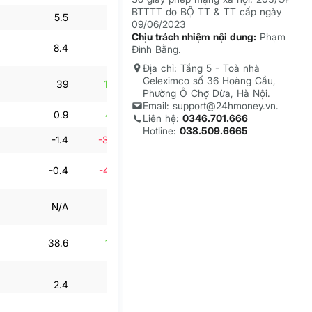
BTTTT do BỘ TT & TT cấp ngày
5.5
-2.1%
4.3
-9.9%
09/06/2023
Chịu trách nhiệm nội dung:
Phạm
8.4
-17.6%
5.9
25.1%
Đình Bằng.
Địa chỉ: Tầng 5 - Toà nhà
Geleximco số 36 Hoàng Cầu,
39
144.4%
32
-9.3%
Phường Ô Chợ Dừa, Hà Nội.
Email: support@24hmoney.vn.
0.9
453.1%
0.2
33%
Liên hệ:
0346.701.666
Hotline:
038.509.6665
-1.4
-3,375%
-0.2
83.9%
-0.4
-452.9%
-0
98.8%
N/A
N/A
N/A
N/A
38.6
139.8%
32
-5.7%
2.4
-27%
2.1
-7.5%