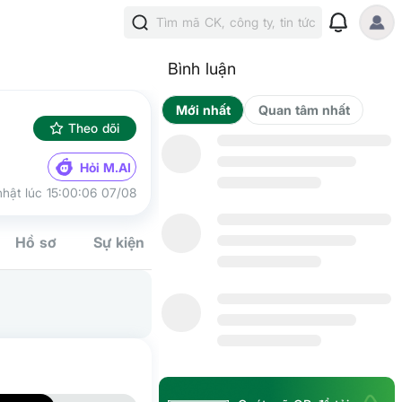
Tìm mã CK, công ty, tin tức
Bình luận
Mới nhất
Qua
Theo dõi
Hỏi M.AI
hật lúc 15:00:06 07/08
Hồ sơ
Sự kiện
Tín hiệu
Kế hoạch
Cộng đồn