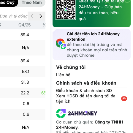
Quét mã QR để tải app
heo Quý
Theo Năm
24HMoney - Giúp bạn
đầu tư an toàn, hiệu
Đơn vị: tỷ đồng
quả
5
Q4/25
% Q4/24
Q3/25
% Q3/24
Cài đặt tiện ích 24HMoney
89.4
2.2%
91.4
5.1%
extention
để theo dõi thị trường và mã
N/A
N/A
N/A
N/A
chứng khoán mọi nơi trên trình
duyệt Chrome
89.4
2.2%
91.4
5.1%
Về chúng tôi
58.1
0.7%
60.3
-9.2%
Liên hệ
31.3
8.2%
31.1
-2%
Chính sách và điều khoản
Điều khoản & chính sách SD
22.2
65,630%
11.4
-28.1%
Xem HDSD để tận dụng tối đa
tiện ích
0.6
-21.3%
0.2
50.1%
0.6
-21.3%
0.2
50.1%
Cơ quan chủ quản:
Công ty TNHH
24HMoney.
N/A
N/A
N/A
N/A
Số giấy phép mạng xã hội: 203/GP-