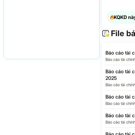
Thuế thu nh
doanh nghiệ
hoãn lại
KQKD này
Chi phí thuế
nhập doanh 
File b
LỢI NHUẬN
THUẾ TNDN
Báo cáo tài 
Lợi ích của 
Báo cáo tài chín
đông thiểu s
Báo cáo tài 
Lợi nhuận c
đông của Cô
2025
mẹ
Báo cáo tài chín
EPS Quý
Báo cáo tài 
Báo cáo tài chín
Báo cáo tài 
Báo cáo tài chín
Báo cáo tài 