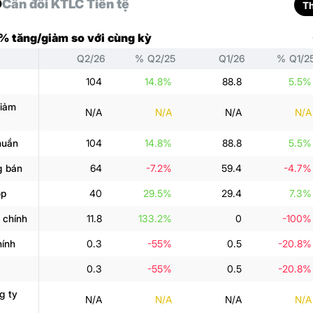
D
Cân đối KT
LC Tiền tệ
T
 % tăng/giảm so với cùng kỳ
Q2/26
% Q2/25
Q1/26
% Q1/2
104
14.8%
88.8
5.5%
giảm
N/A
N/A
N/A
N/A
huần
104
14.8%
88.8
5.5%
g bán
64
-7.2%
59.4
-4.7%
ộp
40
29.5%
29.4
7.3%
 chính
11.8
133.2%
0
-100%
hính
0.3
-55%
0.5
-20.8%
0.3
-55%
0.5
-20.8%
g ty
N/A
N/A
N/A
N/A