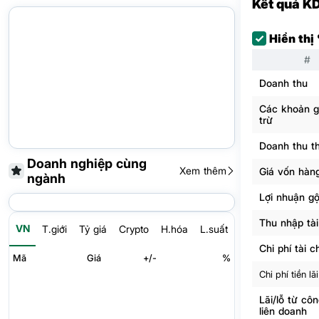
Kết quả K
Hiển thị
#
Doanh thu
Các khoản 
trừ
Doanh thu t
Doanh nghiệp cùng
Xem thêm
Giá vốn hàn
ngành
Lợi nhuận g
Thu nhập tài
VN
T.giới
Tỷ giá
Crypto
H.hóa
L.suất
Chi phí tài c
Mã
Giá
+/-
%
Chi phí tiền lãi
Lãi/lỗ từ côn
liên doanh