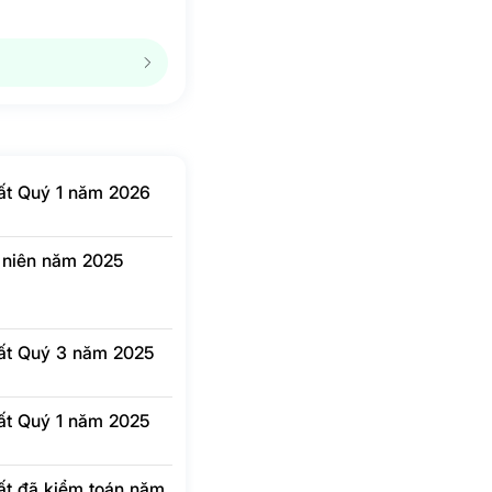
N/A
N/A
N/A
N/A
2.4
-27%
2.1
-7.5%
36.2
154.6%
29.9
-6.5%
hất Quý 1 năm 2026
N/A
N/A
N/A
N/A
g niên năm 2025
36.2
154.6%
29.9
-6.5%
N/A
N/A
N/A
N/A
hất Quý 3 năm 2025
hất Quý 1 năm 2025
hất đã kiểm toán năm