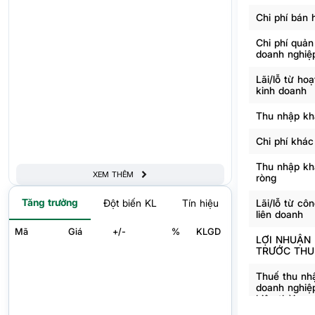
Chi phí bán 
Chi phí quản
doanh nghiệ
Lãi/lỗ từ ho
kinh doanh
Thu nhập kh
Chi phí khác
Thu nhập kh
XEM THÊM
ròng
Tăng trưởng
Lãi/lỗ từ côn
Đột biến KL
Tín hiệu
liên doanh
Mã
Giá
+/-
%
KLGD
LỢI NHUẬN
TRƯỚC THU
Thuế thu nh
doanh nghiệ
hiện thời