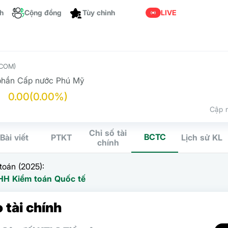
ch
Cộng đồng
Tùy chỉnh
LIVE
COM)
phần Cấp nước Phú Mỹ
0.00
(0.00%)
Cập n
Chỉ số tài
BCTC
Bài viết
PTKT
Lịch sử KL
chính
toán (2025):
HH Kiểm toán Quốc tế
 tài chính