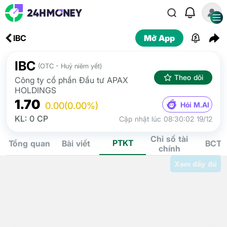
IBC
Mở App
IBC
(OTC - Huỷ niêm yết)
Theo dõi
Công ty cổ phần Đầu tư APAX
HOLDINGS
1.70
Hỏi M.AI
0.00
(0.00%)
KL: 0 CP
Cập nhật lúc 08:30:02 19/12
Chỉ số tài
PTKT
Tổng quan
Bài viết
BCTC
chính
Xem đầy đủ