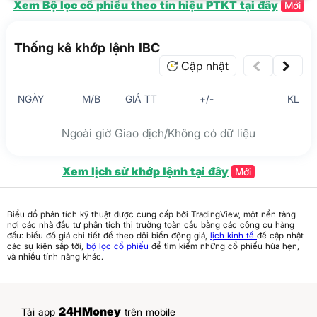
Xem Bộ lọc cổ phiếu theo tín hiệu PTKT tại đây
Mới
Thống kê khớp lệnh IBC
Cập nhật
NGÀY
M/B
GIÁ TT
+/-
KL
Ngoài giờ Giao dịch/Không có dữ liệu
Xem lịch sử khớp lệnh tại đây
Mới
Biểu đồ phân tích kỹ thuật được cung cấp bởi TradingView, một nền tảng
nơi các nhà đầu tư phân tích thị trường toàn cầu bằng các công cụ hàng
đầu: biểu đồ giá chi tiết để theo dõi biến động giá,
lịch kinh tế
để cập nhật
các sự kiện sắp tới,
bộ lọc cổ phiếu
để tìm kiếm những cổ phiếu hứa hẹn,
và nhiều tính năng khác.
24HMoney
Tải app
trên mobile