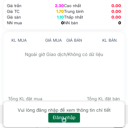
Giá trần
2.30
Cao nhất
0.00
Giá TC
1.70
Trung bình
0.00
Giá sàn
1.10
Thấp nhất
0.00
NN mua
0
NN bán
0
KL MUA
GIÁ MUA
GIÁ BÁN
KL BÁN
Ngoài giờ Giao dịch/Không có dữ liệu
Tổng KL đặt mua
Tổng KL đặt bán
Tín hiệu kỹ thuật
Xem tất cả
Vui lòng đăng nhập để xem thông tin chi tiết
Đăng nhập