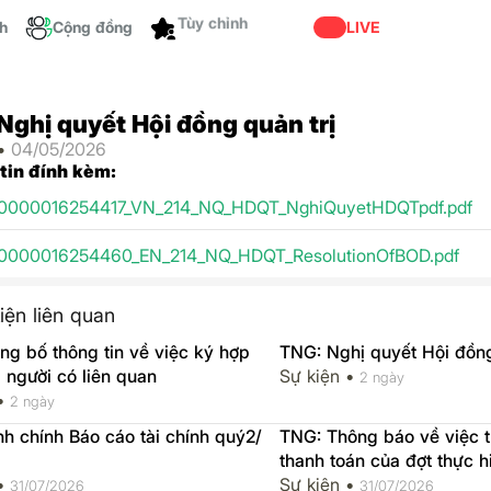
ch
Cộng đồng
Tùy chỉnh
LIVE
Nghị quyết Hội đồng quản trị
 •
04/05/2026
 tin đính kèm:
0000016254417_VN_214_NQ_HDQT_NghiQuyetHDQTpdf.pdf
0000016254460_EN_214_NQ_HDQT_ResolutionOfBOD.pdf
iện liên quan
g bố thông tin về việc ký hợp
TNG: Nghị quyết Hội đồng
 người có liên quan
Sự kiện •
2 ngày
 •
2 ngày
h chính Báo cáo tài chính quý2/
TNG: Thông báo về việc t
thanh toán của đợt thực 
 •
ứng cổ tức đợt 1 năm 202
Sự kiện •
31/07/2026
31/07/2026