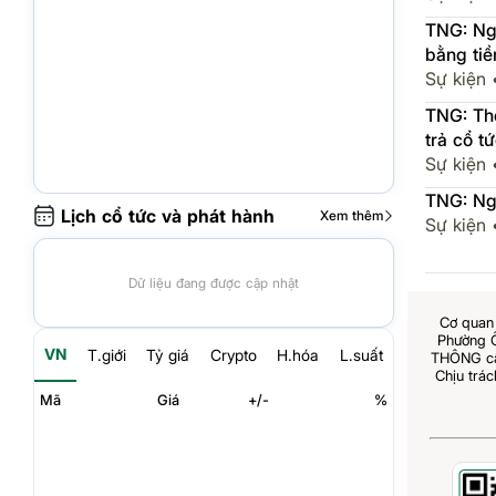
TNG: Ngà
bằng tiề
Sự kiện
TNG: Thô
trả cổ t
Sự kiện
TNG: Ngh
Lịch cổ tức và phát hành
Xem thêm
Sự kiện
Dữ liệu đang được cập nhật
Cơ quan 
Phường 
VN
T.giới
Tỷ giá
Crypto
H.hóa
L.suất
THÔNG cấp
Chịu trá
Mã
Giá
+/-
%