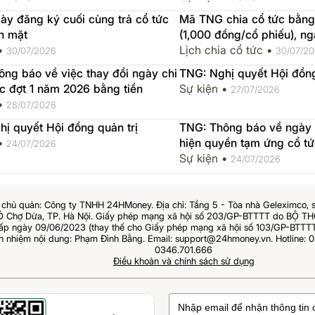
y đăng ký cuối cùng trả cổ tức
Mã TNG chia cổ tức bằng ti
n mặt
(1,000 đồng/cổ phiếu), 
 •
2026-08-07, ngày thực h
Lịch chia cổ tức •
30/07/2026
30/07/2
ng báo về việc thay đổi ngày chi
TNG: Nghị quyết Hội đồng
ức đợt 1 năm 2026 bằng tiền
Sự kiện •
27/07/2026
 •
28/07/2026
ị quyết Hội đồng quản trị
TNG: Thông báo về ngày
 •
hiện quyền tạm ứng cổ tứ
24/07/2026
2026 bằng tiền
Sự kiện •
24/07/2026
chủ quản: Công ty TNHH 24HMoney. Địa chỉ: Tầng 5 - Tòa nhà Geleximco, 
Ô Chợ Dừa, TP. Hà Nội. Giấy phép mạng xã hội số 203/GP-BTTTT do BỘ 
 ngày 09/06/2023 (thay thế cho Giấy phép mạng xã hội số 103/GP-BTTTT
ch nhiệm nội dung: Phạm Đình Bằng. Email: support@24hmoney.vn. Hotline: 0
0346.701.666
Điều khoản và chính sách sử dụng