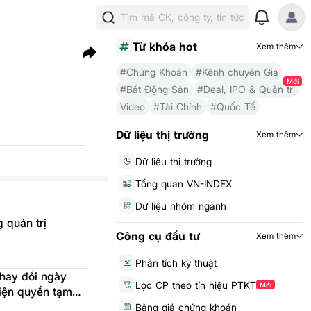
Tìm mã CK, công ty, tin tức
Từ khóa hot
Xem thêm
#Chứng Khoán
#Kênh chuyên Gia
Mới
#Bất Động Sản
#Deal, IPO & Quản trị
Video
#Tài Chính
#Quốc Tế
Dữ liệu thị trường
Xem thêm
Dữ liệu thị trường
Tổng quan VN-INDEX
Dữ liệu nhóm ngành
 quản trị
Công cụ đầu tư
Xem thêm
Phân tích kỹ thuật
hay đổi ngày
Lọc CP theo tín hiệu PTKT
Mới
hiện quyền tạm
6 bằng tiền
Bảng giá chứng khoán