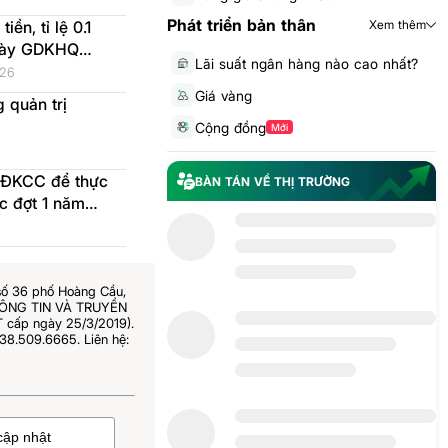
Phát triển bản thân
ền, tỉ lệ 0.1
Xem thêm
ngày GDKHQ
Lãi suất ngân hàng nào cao nhất?
iện 2026-08-28
026
Giá vàng
 quản trị
Cộng đồng
Mới
 ĐKCC để thực
BÀN TÁN VỀ THỊ TRƯỜNG
c đợt 1 năm
số 36 phố Hoàng Cầu,
THÔNG TIN VÀ TRUYỀN
 cấp ngày 25/3/2019).
38.509.6665. Liên hệ: