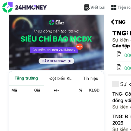
Viết bài
Tiện í
TNG
TNG: 
Sự kiện
Các tập
00
00
Tăng trưởng
Đột biến KL
Tín hiệu
Sự k
Mã
Giá
+/-
%
KLGD
TNG: Côn
đồng với
Sự kiện
TNG: Đín
2026
Sự kiện