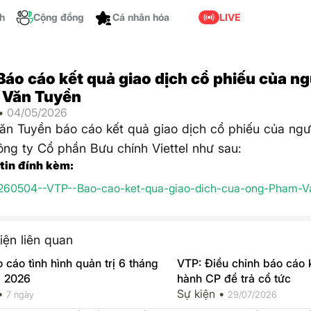
ch
Cộng đồng
Cá nhân hóa
LIVE
Báo cáo kết quả giao dịch cổ phiếu của ng
 Văn Tuyền
 •
04/05/2026
n Tuyền báo cáo kết quả giao dịch cổ phiếu của ngườ
ng ty Cổ phần Bưu chính Viettel như sau:
 tin đính kèm:
260504--VTP--Bao-cao-ket-qua-giao-dich-cua-ong-Pham-V
iện liên quan
 cáo tình hình quản trị 6 tháng
VTP: Điều chỉnh báo cáo 
 2026
hành CP để trả cổ tức
 •
Sự kiện •
7 ngày
29/07/2026