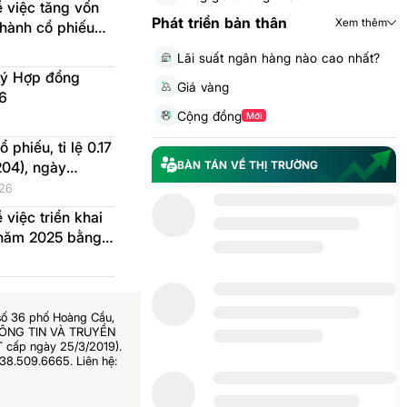
 việc tăng vốn
Phát triển bản thân
Xem thêm
 hành cổ phiếu
Lãi suất ngân hàng nào cao nhất?
ký Hợp đồng
Giá vàng
6
Cộng đồng
Mới
phiếu, tỉ lệ 0.17
BÀN TÁN VỀ THỊ TRƯỜNG
204), ngày
thực hiện 2026-
26
việc triển khai
 năm 2025 bằng
số 36 phố Hoàng Cầu,
THÔNG TIN VÀ TRUYỀN
 cấp ngày 25/3/2019).
38.509.6665. Liên hệ: