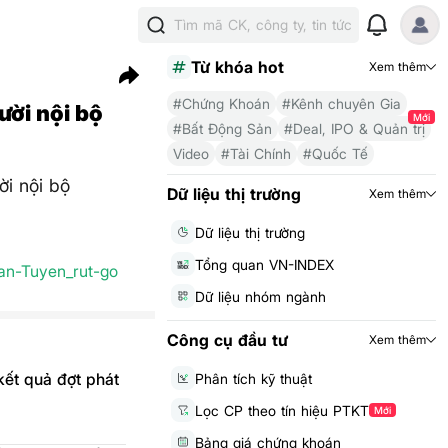
Tìm mã CK, công ty, tin tức
Từ khóa hot
Xem thêm
#Chứng Khoán
#Kênh chuyên Gia
ười nội bộ
Mới
#Bất Động Sản
#Deal, IPO & Quản trị
Video
#Tài Chính
#Quốc Tế
i nội bộ
Dữ liệu thị trường
Xem thêm
Dữ liệu thị trường
Tổng quan VN-INDEX
an-Tuyen_rut-go
Dữ liệu nhóm ngành
Công cụ đầu tư
Xem thêm
kết quả đợt phát
Phân tích kỹ thuật
Lọc CP theo tín hiệu PTKT
Mới
Bảng giá chứng khoán