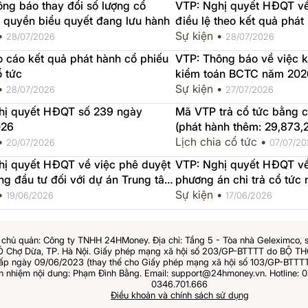
ng báo thay đổi số lượng cổ
VTP: Nghị quyết HĐQT về
 quyền biểu quyết đang lưu hành
điều lệ theo kết quả phát
 •
để trả cổ tức năm 2025
Sự kiện •
28/07/2026
28/07/2026
 cáo kết quả phát hành cổ phiếu
VTP: Thông báo về việc 
ổ tức
kiểm toán BCTC năm 202
 •
Sự kiện •
28/07/2026
27/07/2026
hị quyết HĐQT số 239 ngày
Mã VTP trả cổ tức bằng cổ 
026
(phát hành thêm: 29,873,
 •
GDKHQ 2026-07-15, ngày 
Lịch chia cổ tức •
20/07/2026
07/07/20
07-16
hị quyết HĐQT về việc phê duyệt
VTP: Nghị quyết HĐQT về 
ng đầu tư đối với dự án Trung tâm
phương án chi trả cổ tức
s Viettel Hưng Yên
 •
CP
Sự kiện •
19/06/2026
17/06/2026
chủ quản: Công ty TNHH 24HMoney. Địa chỉ: Tầng 5 - Tòa nhà Geleximco, 
Ô Chợ Dừa, TP. Hà Nội. Giấy phép mạng xã hội số 203/GP-BTTTT do BỘ 
 ngày 09/06/2023 (thay thế cho Giấy phép mạng xã hội số 103/GP-BTTTT
ch nhiệm nội dung: Phạm Đình Bằng. Email: support@24hmoney.vn. Hotline: 0
0346.701.666
Điều khoản và chính sách sử dụng