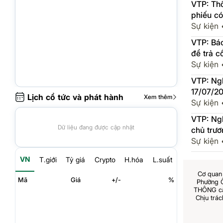
VTP: Thô
phiếu có
Sự kiện
VTP: Báo
để trả c
Sự kiện
VTP: Ng
17/07/2
Lịch cổ tức và phát hành
Xem thêm
Sự kiện
VTP: Ng
Dữ liệu đang được cập nhật
chủ trươ
Logistic
Sự kiện
VN
T.giới
Tỷ giá
Crypto
H.hóa
L.suất
Cơ quan 
Mã
Giá
+/-
%
Phường 
THÔNG cấp
Chịu trá