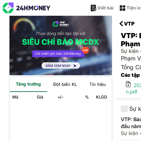
Viết bài
Tiện í
VTP
VTP: 
Phạm
Sự kiện
Phạm Vă
Tổng Cô
Các tập
Tăng trưởng
Đột biến KL
Tín hiệu
20
n.pdf
Mã
Giá
+/-
%
KLGD
Sự k
VTP: Báo
đầu năm
Sự kiện