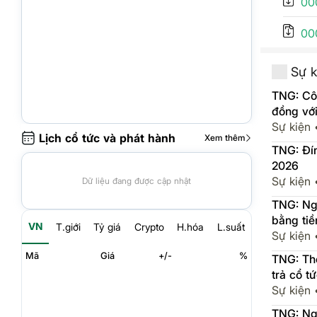
00
00
Sự k
TNG: Côn
đồng với
Sự kiện
Lịch cổ tức và phát hành
Xem thêm
TNG: Đín
2026
Sự kiện
Dữ liệu đang được cập nhật
TNG: Ngà
bằng tiề
VN
T.giới
Tỷ giá
Crypto
H.hóa
L.suất
Sự kiện
Mã
Giá
+/-
%
TNG: Thô
trả cổ t
Sự kiện
TNG: Ngh