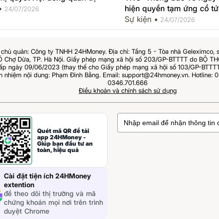
 •
hiện quyền tạm ứng cổ tứ
24/07/2026
2026 bằng tiền
Sự kiện •
24/07/2026
chủ quản: Công ty TNHH 24HMoney. Địa chỉ: Tầng 5 - Tòa nhà Geleximco, 
Ô Chợ Dừa, TP. Hà Nội. Giấy phép mạng xã hội số 203/GP-BTTTT do BỘ 
 ngày 09/06/2023 (thay thế cho Giấy phép mạng xã hội số 103/GP-BTTTT
ch nhiệm nội dung: Phạm Đình Bằng. Email: support@24hmoney.vn. Hotline: 0
0346.701.666
Điều khoản và chính sách sử dụng
Quét mã QR để tải
app 24HMoney -
Giúp bạn đầu tư an
toàn, hiệu quả
Cài đặt tiện ích 24HMoney
extention
để theo dõi thị trường và mã
chứng khoán mọi nơi trên trình
duyệt Chrome