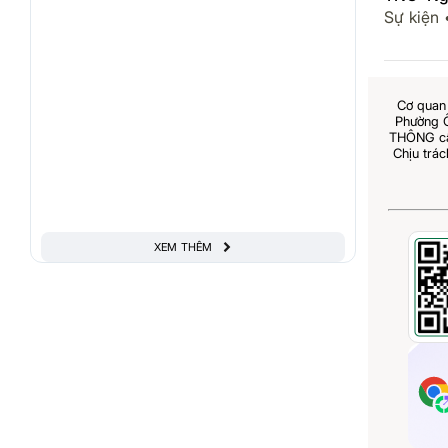
Sự kiện
Cơ quan 
Phường 
THÔNG cấp
Chịu trá
XEM THÊM