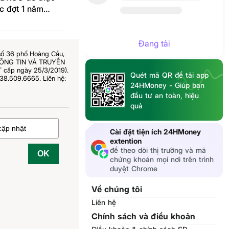
c đợt 1 năm
Đang tải
số 36 phố Hoàng Cầu,
THÔNG TIN VÀ TRUYỀN
 cấp ngày 25/3/2019).
Quét mã QR để tải app
38.509.6665. Liên hệ:
24HMoney - Giúp bạn
đầu tư an toàn, hiệu
quả
Cài đặt tiện ích 24HMoney
extention
để theo dõi thị trường và mã
OK
chứng khoán mọi nơi trên trình
duyệt Chrome
Về chúng tôi
Liên hệ
Chính sách và điều khoản