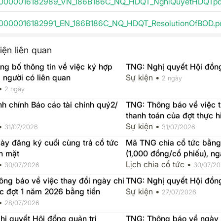
0000016182989_VN_186B186C_NQ_HDQT_NghiQuyetHDQTpdf
0000016182991_EN_186B186C_NQ_HDQT_ResolutionOfBOD.p
iện liên quan
g bố thông tin về việc ký hợp
TNG: Nghị quyết Hội đồng
 người có liên quan
Sự kiện •
2 ngày
 •
2 ngày
h chính Báo cáo tài chính quý2/
TNG: Thông báo về việc t
thanh toán của đợt thực 
 •
ứng cổ tức đợt 1 năm 202
Sự kiện •
31/07/2026
31/07/2026
y đăng ký cuối cùng trả cổ tức
Mã TNG chia cổ tức bằng ti
n mặt
(1,000 đồng/cổ phiếu), 
 •
2026-08-07, ngày thực h
Lịch chia cổ tức •
30/07/2026
30/07/2
ng báo về việc thay đổi ngày chi
TNG: Nghị quyết Hội đồng
ức đợt 1 năm 2026 bằng tiền
Sự kiện •
27/07/2026
 •
28/07/2026
ị quyết Hội đồng quản trị
TNG: Thông báo về ngày