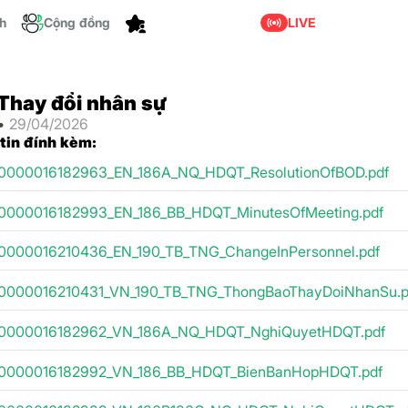
Tùy chỉnh
ch
Cộng đồng
LIVE
Thay đổi nhân sự
 •
29/04/2026
 tin đính kèm:
0000016182963_EN_186A_NQ_HDQT_ResolutionOfBOD.pdf
0000016182993_EN_186_BB_HDQT_MinutesOfMeeting.pdf
0000016210436_EN_190_TB_TNG_ChangeInPersonnel.pdf
0000016210431_VN_190_TB_TNG_ThongBaoThayDoiNhanSu.p
0000016182962_VN_186A_NQ_HDQT_NghiQuyetHDQT.pdf
0000016182992_VN_186_BB_HDQT_BienBanHopHDQT.pdf