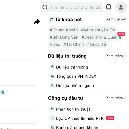
Tìm mã CK, công ty, tin tức
Từ khóa hot
Xem thêm
#Chứng Khoán
#Kênh chuyên Gia
Mới
#Bất Động Sản
#Deal, IPO & Quản trị
Video
#Tài Chính
#Quốc Tế
Dữ liệu thị trường
Xem thêm
Dữ liệu thị trường
Tổng quan VN-INDEX
Dữ liệu nhóm ngành
df
Công cụ đầu tư
Xem thêm
Phân tích kỹ thuật
Lọc CP theo tín hiệu PTKT
Mới
Bảng giá chứng khoán