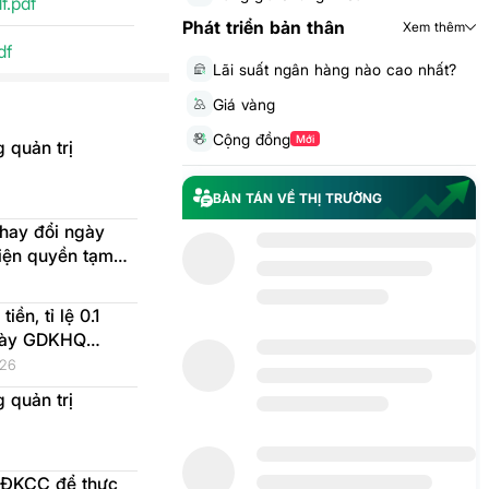
.pdf
Phát triển bản thân
Xem thêm
df
Lãi suất ngân hàng nào cao nhất?
Giá vàng
Cộng đồng
Mới
 quản trị
BÀN TÁN VỀ THỊ TRƯỜNG
hay đổi ngày
hiện quyền tạm
6 bằng tiền
ền, tỉ lệ 0.1
ngày GDKHQ
iện 2026-08-28
026
 quản trị
 ĐKCC để thực