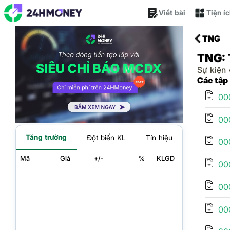
Viết bài
Tiện í
TNG
TNG: 
Sự kiện
Các tập
00
00
Tăng trưởng
Đột biến KL
Tín hiệu
00
Mã
Giá
+/-
%
KLGD
00
00
00