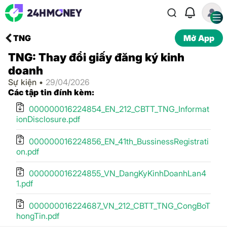
TNG
Mở App
TNG: Thay đổi giấy đăng ký kinh
doanh
Sự kiện •
29/04/2026
Các tập tin đính kèm:
000000016224854_EN_212_CBTT_TNG_Informat
ionDisclosure.pdf
000000016224856_EN_41th_BussinessRegistrati
on.pdf
000000016224855_VN_DangKyKinhDoanhLan4
1.pdf
000000016224687_VN_212_CBTT_TNG_CongBoT
hongTin.pdf