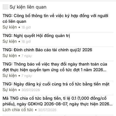
Sự kiện liên quan
TNG: Công bố thông tin về việc ký hợp đồng với người
có liên quan
Sự kiện •
18 giờ
TNG: Nghị quyết Hội đồng quản trị
Sự kiện •
18 giờ
TNG: Đính chính Báo cáo tài chính quý2/ 2026
Sự kiện •
7 ngày
TNG: Thông báo về việc thay đổi ngày thanh toán của
đợt thực hiện quyền tạm ứng cổ tức đợt 1 năm 2026
bằng tiền
Sự kiện •
7 ngày
TNG: Ngày đăng ký cuối cùng trả cổ tức bằng tiền mặt
Sự kiện •
30/07/2026
Mã TNG chia cổ tức bằng tiền, tỉ lệ 0.1 (1,000 đồng/cổ
phiếu), ngày GDKHQ 2026-08-07, ngày thực hiện 2026-
08-28
Lịch chia cổ tức •
30/07/2026