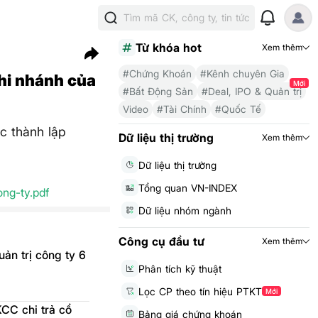
Tìm mã CK, công ty, tin tức
Từ khóa hot
Xem thêm
#Chứng Khoán
#Kênh chuyên Gia
hi nhánh của
Mới
#Bất Động Sản
#Deal, IPO & Quản trị
Video
#Tài Chính
#Quốc Tế
c thành lập
Dữ liệu thị trường
Xem thêm
Dữ liệu thị trường
Tổng quan VN-INDEX
ng-ty.pdf
Dữ liệu nhóm ngành
Công cụ đầu tư
Xem thêm
ản trị công ty 6
Phân tích kỹ thuật
Lọc CP theo tín hiệu PTKT
Mới
CC chi trả cổ
Bảng giá chứng khoán