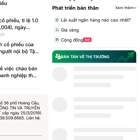
iếu
Phát triển bản thân
Xem thêm
Lãi suất ngân hàng nào cao nhất?
 phiếu, tỉ lệ 1.0
2,004), ngày
Giá vàng
 thực hiện
026
Cộng đồng
Mới
h cổ phiếu của
người nội bộ Tập
BÀN TÁN VỀ THỊ TRƯỜNG
ề việc chào bán
oanh nghiệp theo
số 36 phố Hoàng Cầu,
THÔNG TIN VÀ TRUYỀN
 cấp ngày 25/3/2019).
38.509.6665. Liên hệ: