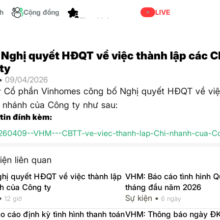
ch
Cộng đồng
LIVE
Nghị quyết HĐQT về việc thành lập các C
ty
 •
09/04/2026
y Cổ phần Vinhomes công bố Nghị quyết HĐQT về việ
 nhánh của Công ty như sau:
 tin đính kèm:
260409--VHM---CBTT-ve-viec-thanh-lap-Chi-nhanh-cua-Co
iện liên quan
hị quyết HĐQT về việc thành lập
VHM: Báo cáo tình hình Qu
h của Công ty
tháng đầu năm 2026
 •
Sự kiện •
12 giờ
6 ngày
 cáo định kỳ tình hình thanh toán
VHM: Thông báo ngày ĐK