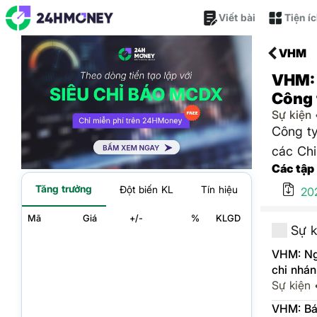
Viết bài
Tiện í
VHM
VHM: 
Công 
Sự kiện
Công t
các Chi
Các tập
Tăng trưởng
Đột biến KL
Tín hiệu
20
Mã
Giá
+/-
%
KLGD
Sự k
VHM: Ng
chi nhán
Sự kiện
VHM: Báo