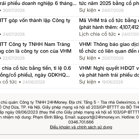
 trái phiếu doanh nghiệp 6 tháng
tức năm 2025 bằng cổ ph
 2026 VHM121025
 •
Sự kiện •
30/07/2026
24/07/2026
TT góp vốn thành lập Công ty
Mã VHM trả cổ tức bằng cổ
(phát hành thêm: 4,107,41
 •
GDKHQ 2026-08-06, ngày
Lịch chia cổ tức •
24/07/2026
24/07/2
2026-08-07
TT Công ty TNHH Nam Tràng
VHM: Thông báo giao dịc
ng còn là công ty con của VHM
tổ chức có liên quan đến 
 •
đoàn VINGROUP-CTCP
Sự kiện •
22/07/2026
20/07/2026
hia cổ tức bằng tiền, tỉ lệ 0.6
VHM: Nghị quyết HĐQT v
đồng/cổ phiếu), ngày GDKHQ
và phát hành trái phiếu d
-29, ngày thực hiện 2026-07-22
a cổ tức •
hình thức riêng lẻ
Sự kiện •
24/06/2026
19/06/2026
chủ quản: Công ty TNHH 24HMoney. Địa chỉ: Tầng 5 - Tòa nhà Geleximco, 
Ô Chợ Dừa, TP. Hà Nội. Giấy phép mạng xã hội số 203/GP-BTTTT do BỘ 
 ngày 09/06/2023 (thay thế cho Giấy phép mạng xã hội số 103/GP-BTTTT
ch nhiệm nội dung: Phạm Đình Bằng. Email: support@24hmoney.vn. Hotline: 0
0346.701.666
Điều khoản và chính sách sử dụng