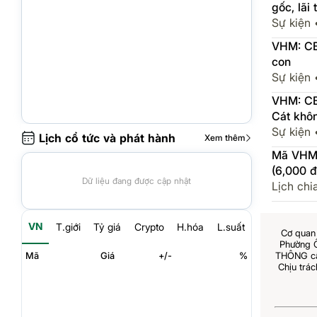
gốc, lãi
đầu năm
Sự kiện
VHM: CB
con
Sự kiện
VHM: CB
Cát khô
Sự kiện
Lịch cổ tức và phát hành
Xem thêm
Mã VHM c
(6,000 
Dữ liệu đang được cập nhật
2026-06
Lịch chi
VN
T.giới
Tỷ giá
Crypto
H.hóa
L.suất
Cơ quan 
Phường 
THÔNG cấp
Mã
Giá
+/-
%
Chịu trá