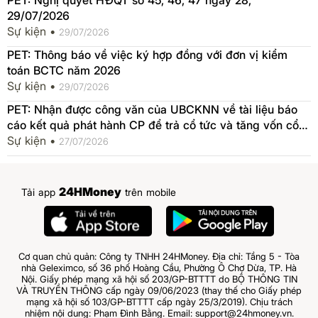
29/07/2026
Sự kiện •
29/07/2026
PET: Thông báo về việc ký hợp đồng với đơn vị kiểm
toán BCTC năm 2026
Sự kiện •
29/07/2026
PET: Nhận được công văn của UBCKNN về tài liệu báo
cáo kết quả phát hành CP để trả cổ tức và tăng vốn cổ
phần từ nguồn vốn CSH
Sự kiện •
27/07/2026
24HMoney
Tải app
trên mobile
Cơ quan chủ quản: Công ty TNHH 24HMoney. Địa chỉ: Tầng 5 - Tòa
nhà Geleximco, số 36 phố Hoàng Cầu, Phường Ô Chợ Dừa, TP. Hà
Nội. Giấy phép mạng xã hội số 203/GP-BTTTT do BỘ THÔNG TIN
VÀ TRUYỀN THÔNG cấp ngày 09/06/2023 (thay thế cho Giấy phép
mạng xã hội số 103/GP-BTTTT cấp ngày 25/3/2019). Chịu trách
nhiệm nội dung: Phạm Đình Bằng. Email: support@24hmoney.vn.