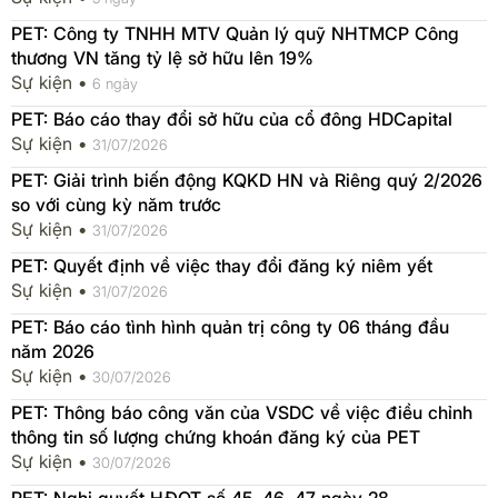
PET: Công ty TNHH MTV Quản lý quỹ NHTMCP Công
thương VN tăng tỷ lệ sở hữu lên 19%
Sự kiện •
6 ngày
PET: Báo cáo thay đổi sở hữu của cổ đông HDCapital
Sự kiện •
31/07/2026
PET: Giải trình biến động KQKD HN và Riêng quý 2/2026
so với cùng kỳ năm trước
Sự kiện •
31/07/2026
PET: Quyết định về việc thay đổi đăng ký niêm yết
Sự kiện •
31/07/2026
PET: Báo cáo tình hình quản trị công ty 06 tháng đầu
năm 2026
Sự kiện •
30/07/2026
PET: Thông báo công văn của VSDC về việc điều chỉnh
thông tin số lượng chứng khoán đăng ký của PET
Sự kiện •
30/07/2026
PET: Nghị quyết HĐQT số 45, 46, 47 ngày 28,