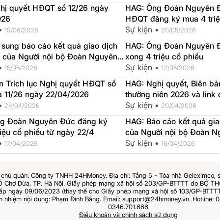
hị quyết HĐQT số 12/26 ngày
HAG: Ông Đoàn Nguyên Đ
026
HĐQT đăng ký mua 4 triệu cổ phiếu từ
 •
ngày 25/5
Sự kiện •
19/06/2026
20/05/2026
sung báo cáo kết quả giao dịch
HAG: Ông Đoàn Nguyên 
u của Người nội bộ Đoàn Nguyên
xong 4 triệu cổ phiếu
 •
Sự kiện •
15/05/2026
12/05/2026
n Trích lục Nghị quyết HĐQT số
HAG: Nghị quyết, Biên 
à 11/26 ngày 22/04/2026
thường niên 2026 và link 
 •
Sự kiện •
24/04/2026
20/04/2026
g Đoàn Nguyên Đức đăng ký
HAG: Báo cáo kết quả gia
iệu cổ phiếu từ ngày 22/4
của Người nội bộ Đoàn 
 •
Sự kiện •
17/04/2026
16/04/2026
chủ quản: Công ty TNHH 24HMoney. Địa chỉ: Tầng 5 - Tòa nhà Geleximco, 
Ô Chợ Dừa, TP. Hà Nội. Giấy phép mạng xã hội số 203/GP-BTTTT do BỘ 
 ngày 09/06/2023 (thay thế cho Giấy phép mạng xã hội số 103/GP-BTTTT
ch nhiệm nội dung: Phạm Đình Bằng. Email: support@24hmoney.vn. Hotline: 0
0346.701.666
Điều khoản và chính sách sử dụng