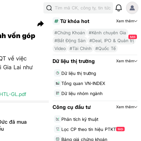
Tìm mã CK, công ty, tin tức
Từ khóa hot
Xem thêm
#Chứng Khoán
#Kênh chuyên Gia
nh vốn góp
Mới
#Bất Động Sản
#Deal, IPO & Quản trị
Video
#Tài Chính
#Quốc Tế
QT về việc
Dữ liệu thị trường
Xem thêm
 Gia Lai như
Dữ liệu thị trường
Tổng quan VN-INDEX
Dữ liệu nhóm ngành
HTL-GL.pdf
Công cụ đầu tư
Xem thêm
Phân tích kỹ thuật
Đức đã mua
ếu
Lọc CP theo tín hiệu PTKT
Mới
Bảng giá chứng khoán