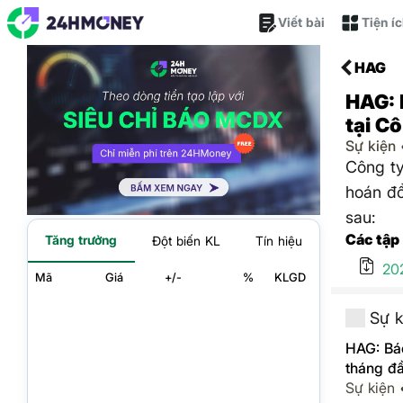
Viết bài
Tiện í
HAG
HAG: 
tại C
Sự kiện
Công t
hoán đổ
sau:
Các tập
Tăng trưởng
Đột biến KL
Tín hiệu
20
Mã
Giá
+/-
%
KLGD
Sự k
HAG: Báo
tháng đ
Sự kiện