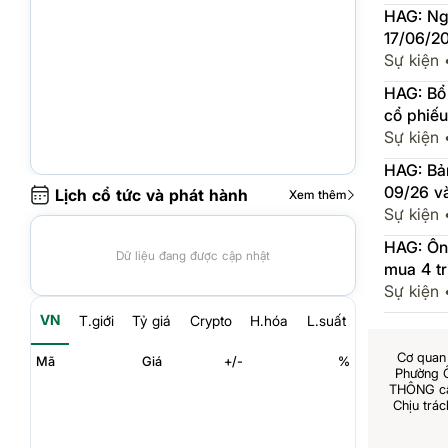
HAG: Ng
17/06/2
Sự kiện
HAG: Bổ 
cổ phiế
Đức
Sự kiện
HAG: Bả
09/26 v
Lịch cổ tức và phát hành
Xem thêm
Sự kiện
HAG: Ôn
Dữ liệu đang được cập nhật
mua 4 tr
Sự kiện
VN
T.giới
Tỷ giá
Crypto
H.hóa
L.suất
Cơ quan 
Mã
Giá
+/-
%
Phường 
THÔNG cấp
Chịu trá