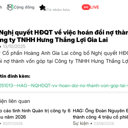
ch
Cộng đồng
LIVE
Cá nhân hóa
Nghị quyết HĐQT về việc hoán đổi nợ thà
ông ty TNHH Hưng Thắng Lợi Gia Lai
 •
13/10/2025
y Cổ phần Hoàng Anh Gia Lai công bố Nghị quyết HĐ
i nợ thành vốn góp tại Công ty TNHH Hưng Thắng Lợi
 tin đính kèm:
251013--HAG--NQHDQT-vv-hoan-doi-no-thanh-von-gop-tai-
iện liên quan
 cáo tình hình Quản trị công ty 6
HAG: Ông Đoàn Nguyên 
ầu năm 2026
thành công 4 triệu cổ phi
 •
Sự kiện •
30/07/2026
23/06/2026