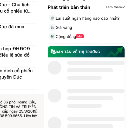
ức - Chủ tịch
Phát triển bản thân
Xem thêm
Lãi suất ngân hàng nào cao nhất?
Đức đã mua
Giá vàng
Cộng đồng
Mới
bản họp ĐHĐCĐ
BÀN TÁN VỀ THỊ TRƯỜNG
điều lệ sửa đổi
o dịch cổ phiếu
Nguyên Đức
số 36 phố Hoàng Cầu,
THÔNG TIN VÀ TRUYỀN
 cấp ngày 25/3/2019).
38.509.6665. Liên hệ: