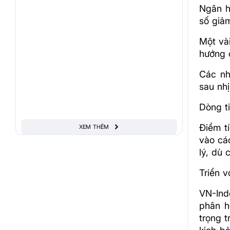
Ngân h
số giảm
Một và
hướng 
Các nh
sau nhị
Dòng ti
Điểm t
XEM THÊM
vào cá
lý, dù
Triển 
VN-Ind
phân h
trọng t