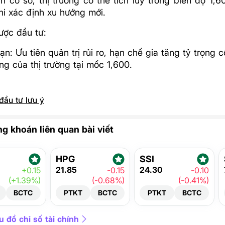
n cơ sở, thị trường có thể tích lũy trong biên độ 1,6
hi xác định xu hướng mới.
ược đầu tư:
n: Ưu tiên quản trị rủi ro, hạn chế gia tăng tỷ trọng 
g của thị trường tại mốc 1,600.
đầu tư lưu ý
g khoán liên quan bài viết
HPG
SSI
21.85
24.30
+0.15
-0.15
-0.10
(+1.39%)
(-0.68%)
(-0.41%)
BCTC
PTKT
BCTC
PTKT
BCTC
 đồ chỉ số tài chính