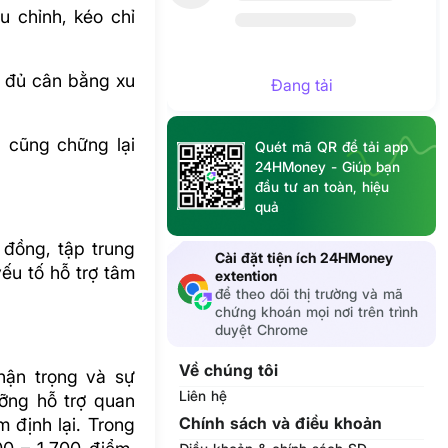
 chỉnh, kéo chỉ
g đủ cân bằng xu
Đang tải
 cũng chững lại
Quét mã QR để tải app
24HMoney - Giúp bạn
đầu tư an toàn, hiệu
quả
 đồng, tập trung
Cài đặt tiện ích 24HMoney
ếu tố hỗ trợ tâm
extention
để theo dõi thị trường và mã
chứng khoán mọi nơi trên trình
duyệt Chrome
Về chúng tôi
hận trọng và sự
Liên hệ
ỡng hỗ trợ quan
Chính sách và điều khoản
 định lại. Trong