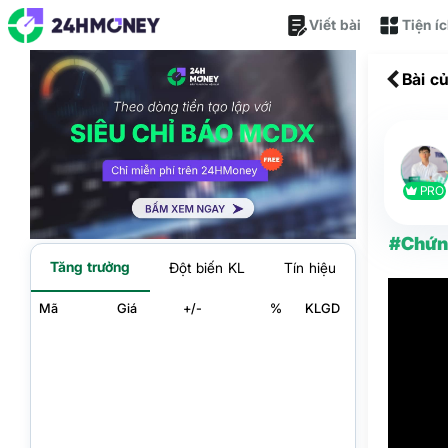
Viết bài
Tiện í
Bài c
PRO
#Chứn
Tăng trưởng
Đột biến KL
Tín hiệu
Mã
Giá
+/-
%
KLGD