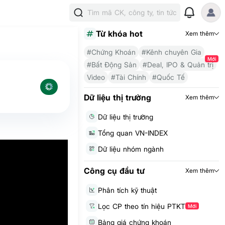
Tìm mã CK, công ty, tin tức
Từ khóa hot
Xem thêm
#Chứng Khoán
#Kênh chuyên Gia
Mới
#Bất Động Sản
#Deal, IPO & Quản trị
Video
#Tài Chính
#Quốc Tế
Dữ liệu thị trường
Xem thêm
Dữ liệu thị trường
Tổng quan VN-INDEX
Dữ liệu nhóm ngành
Công cụ đầu tư
Xem thêm
Phân tích kỹ thuật
Lọc CP theo tín hiệu PTKT
Mới
Bảng giá chứng khoán