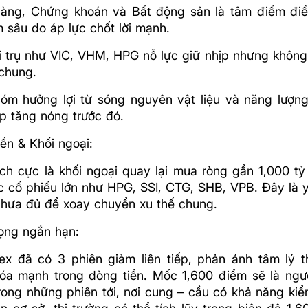
àng, Chứng khoán và Bất động sản là tâm điểm điều
 sâu do áp lực chốt lời mạnh.
i trụ như VIC, VHM, HPG nỗ lực giữ nhịp nhưng khôn
chung.
óm hưởng lợi từ sóng nguyên vật liệu và năng lượng
p tăng nóng trước đó.
ền & Khối ngoại:
ích cực là khối ngoại quay lại mua ròng gần 1,000 tỷ
c cổ phiếu lớn như HPG, SSI, CTG, SHB, VPB. Đây là y
 chưa đủ để xoay chuyển xu thế chung.
vọng ngắn hạn:
ex đã có 3 phiên giảm liên tiếp, phản ánh tâm lý t
óa mạnh trong dòng tiền. Mốc 1,600 điểm sẽ là ngư
rong những phiên tới, nơi cung – cầu có khả năng kiểm