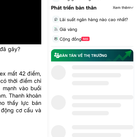
Phát triển bản thân
Xem thêm
Lãi suất ngân hàng nào cao nhất?
Giá vàng
Cộng đồng
Mới
 đã gãy?
BÀN TÁN VỀ THỊ TRƯỜNG
dex mất 42 điểm,
có thời điểm chỉ
g mạnh vào buổi
hãm. Thanh khoản
ho thấy lực bán
t động cơ cấu và