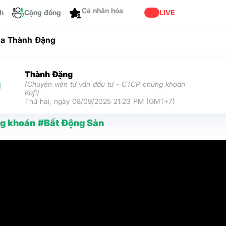
ch
Cộng đồng
Cá nhân hóa
LIVE
ủa Thành Đặng
Thành Đặng
(Chuyên viên tư vấn đầu tư - CTCP chứng khoán
Kafi)
Thứ hai, ngày 08/09/2025 21:23 PM (GMT+7)
g khoán
#Bất Động Sản