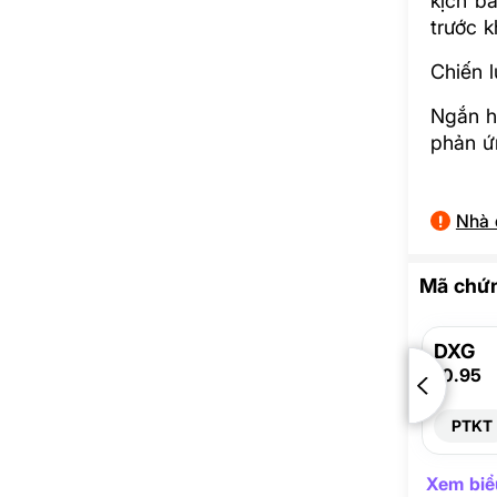
kịch bả
trước k
Chiến l
Ngắn hạ
phản ứn
Nhà 
Mã chứn
DXG
10.95
PTKT
Xem biểu