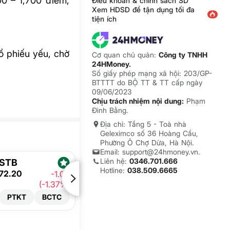
00 – 1,700 điểm,
Điều khoản & chính sách SD
Xem HDSD để tận dụng tối đa
tiện ích
cổ phiếu yếu, chờ
Cơ quan chủ quản:
Công ty TNHH
24HMoney.
Số giấy phép mạng xã hội: 203/GP-
BTTTT do BỘ TT & TT cấp ngày
09/06/2023
Chịu trách nhiệm nội dung:
Phạm
Đình Bằng.
Địa chỉ: Tầng 5 - Toà nhà
Geleximco số 36 Hoàng Cầu,
Phường Ô Chợ Dừa, Hà Nội.
Email: support@24hmoney.vn.
Liên hệ:
0346.701.666
STB
Hotline:
038.509.6665
72.20
-1.00
(-1.37%)
PTKT
BCTC