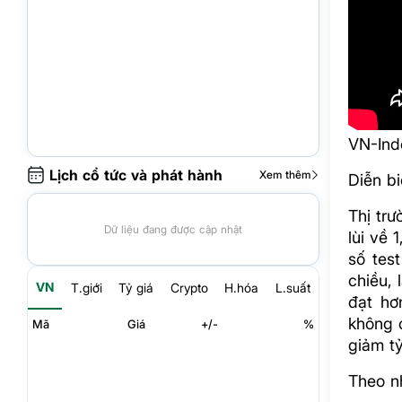
VN-Ind
Lịch cổ tức và phát hành
Xem thêm
Diễn b
Thị tr
Dữ liệu đang được cập nhật
lùi về 
số tes
chiều, 
VN
T.giới
Tỷ giá
Crypto
H.hóa
L.suất
đạt hơ
không 
Mã
Giá
+/-
%
giảm tỷ
Theo n