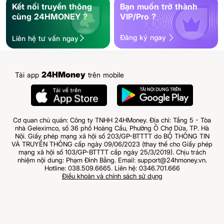
Kết nối truyền thông
Bạn muốn trở thành
cùng 24HMONEY ?
VIP/Pro ?
Đăng ký ngay
Liên hệ tư vấn ngay
24HMoney
Tải app
trên mobile
Cơ quan chủ quản: Công ty TNHH 24HMoney. Địa chỉ: Tầng 5 - Tòa
nhà Geleximco, số 36 phố Hoàng Cầu, Phường Ô Chợ Dừa, TP. Hà
Nội. Giấy phép mạng xã hội số 203/GP-BTTTT do BỘ THÔNG TIN
VÀ TRUYỀN THÔNG cấp ngày 09/06/2023 (thay thế cho Giấy phép
mạng xã hội số 103/GP-BTTTT cấp ngày 25/3/2019). Chịu trách
nhiệm nội dung: Phạm Đình Bằng. Email: support@24hmoney.vn.
Hotline: 038.509.6665. Liên hệ: 0346.701.666
Điều khoản và chính sách sử dụng