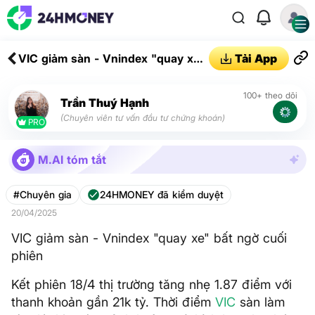
VIC giảm sàn - Vnindex "quay xe"
Tải App
bất ngờ cuối phiên
100+ theo dõi
Trần Thuý Hạnh
(Chuyên viên tư vấn đầu tư chứng khoán)
PRO
M.AI tóm tắt
#Chuyên gia
24HMONEY đã kiểm duyệt
20/04/2025
VIC giảm sàn - Vnindex "quay xe" bất ngờ cuối
phiên
Kết phiên 18/4 thị trường tăng nhẹ 1.87 điểm với
thanh khoản gần 21k tỷ. Thời điểm
VIC
sàn làm