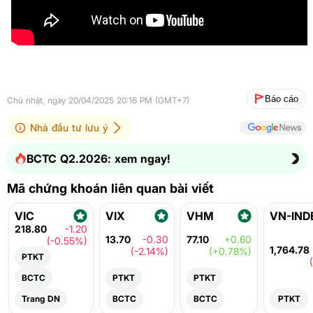
Báo cáo
Chủ nhật, ngày 20/04/2025 20:16 PM (GMT+7)
Nhà đầu tư lưu ý
BCTC Q2.2026: xem ngay!
Mã chứng khoán liên quan bài viết
VIC
VIX
VHM
VN-IND
218.80
-1.20
13.70
-0.30
77.10
+0.60
(-0.55%)
1,764.78
(-2.14%)
(+0.78%)
PTKT
BCTC
PTKT
PTKT
Trang DN
BCTC
BCTC
PTKT