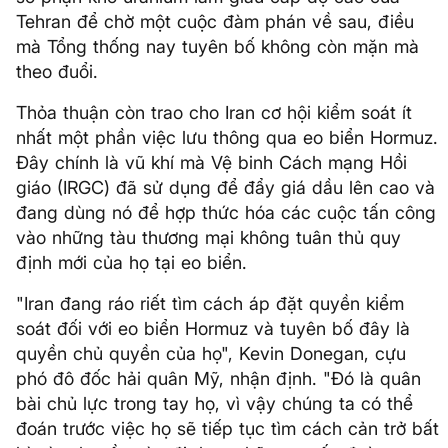
Tehran để chờ một cuộc đàm phán về sau, điều
mà Tổng thống nay tuyên bố không còn mặn mà
theo đuổi.
Thỏa thuận còn trao cho Iran cơ hội kiểm soát ít
nhất một phần việc lưu thông qua eo biển Hormuz.
Đây chính là vũ khí mà Vệ binh Cách mạng Hồi
giáo (IRGC) đã sử dụng để đẩy giá dầu lên cao và
đang dùng nó để hợp thức hóa các cuộc tấn công
vào những tàu thương mại không tuân thủ quy
định mới của họ tại eo biển.
"Iran đang ráo riết tìm cách áp đặt quyền kiểm
soát đối với eo biển Hormuz và tuyên bố đây là
quyền chủ quyền của họ", Kevin Donegan, cựu
phó đô đốc hải quân Mỹ, nhận định. "Đó là quân
bài chủ lực trong tay họ, vì vậy chúng ta có thể
đoán trước việc họ sẽ tiếp tục tìm cách cản trở bất