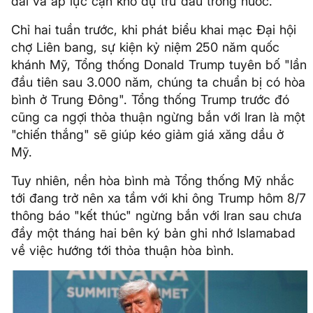
dài và áp lực cạn kho dự trữ dầu trong nước.
Chỉ hai tuần trước, khi phát biểu khai mạc Đại hội
chợ Liên bang, sự kiện kỷ niệm 250 năm quốc
khánh Mỹ, Tổng thống Donald Trump tuyên bố "lần
đầu tiên sau 3.000 năm, chúng ta chuẩn bị có hòa
bình ở Trung Đông". Tổng thống Trump trước đó
cũng ca ngợi thỏa thuận ngừng bắn với Iran là một
"chiến thắng" sẽ giúp kéo giảm giá xăng dầu ở
Mỹ.
Tuy nhiên, nền hòa bình mà Tổng thống Mỹ nhắc
tới đang trở nên xa tầm với khi ông Trump hôm 8/7
thông báo "kết thúc" ngừng bắn với Iran sau chưa
đầy một tháng hai bên ký bản ghi nhớ Islamabad
về việc hướng tới thỏa thuận hòa bình.