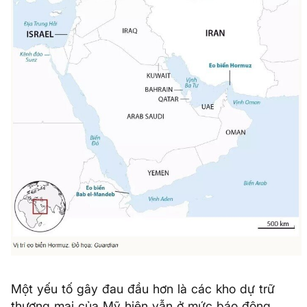
Một yếu tố gây đau đầu hơn là các kho dự trữ
thương mại của Mỹ hiện vẫn ở mức báo động.