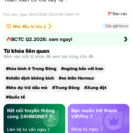
Báo cáo
Thứ năm, ngày 09/07/2026 13:23 PM (GMT+7)
Nhà đầu tư lưu ý
BCTC Q2.2026: xem ngay!
Từ khóa liên quan
Bấm vào mỗi từ khóa để xem bài cùng chủ đề
#hòa bình ở Trung Đông
#ngừng bắn với Iran
#chiến dịch không kích
#eo biển Hormuz
#kho dự trữ dầu mỏ
#Trung Đông
#Xung đột
#Quốc tế
Kết nối truyền thông
Bạn muốn trở thành
cùng 24HMONEY ?
VIP/Pro ?
Đăng ký ngay
Liên hệ tư vấn ngay