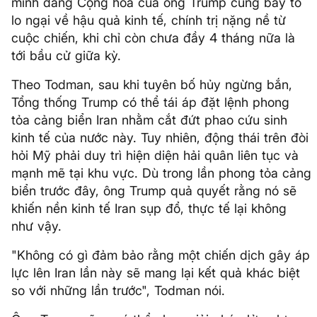
minh đảng Cộng hòa của ông Trump cũng bày tỏ
lo ngại về hậu quả kinh tế, chính trị nặng nề từ
cuộc chiến, khi chỉ còn chưa đầy 4 tháng nữa là
tới bầu cử giữa kỳ.
Theo Todman, sau khi tuyên bố hủy ngừng bắn,
Tổng thống Trump có thể tái áp đặt lệnh phong
tỏa cảng biển Iran nhằm cắt đứt phao cứu sinh
kinh tế của nước này. Tuy nhiên, động thái trên đòi
hỏi Mỹ phải duy trì hiện diện hải quân liên tục và
mạnh mẽ tại khu vực. Dù trong lần phong tỏa cảng
biển trước đây, ông Trump quả quyết rằng nó sẽ
khiến nền kinh tế Iran sụp đổ, thực tế lại không
như vậy.
"Không có gì đảm bảo rằng một chiến dịch gây áp
lực lên Iran lần này sẽ mang lại kết quả khác biệt
so với những lần trước", Todman nói.