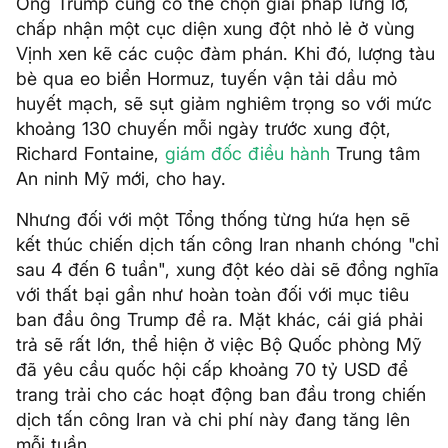
Ông Trump cũng có thể chọn giải pháp lửng lơ,
chấp nhận một cục diện xung đột nhỏ lẻ ở vùng
Vịnh xen kẽ các cuộc đàm phán. Khi đó, lượng tàu
bè qua eo biển Hormuz, tuyến vận tải dầu mỏ
huyết mạch, sẽ sụt giảm nghiêm trọng so với mức
khoảng 130 chuyến mỗi ngày trước xung đột,
Richard Fontaine,
giám đốc điều hành
Trung tâm
An ninh Mỹ mới, cho hay.
Nhưng đối với một Tổng thống từng hứa hẹn sẽ
kết thúc chiến dịch tấn công Iran nhanh chóng "chỉ
sau 4 đến 6 tuần", xung đột kéo dài sẽ đồng nghĩa
với thất bại gần như hoàn toàn đối với mục tiêu
ban đầu ông Trump đề ra. Mặt khác, cái giá phải
trả sẽ rất lớn, thể hiện ở việc Bộ Quốc phòng Mỹ
đã yêu cầu quốc hội cấp khoảng 70 tỷ USD để
trang trải cho các hoạt động ban đầu trong chiến
dịch tấn công Iran và chi phí này đang tăng lên
mỗi tuần.