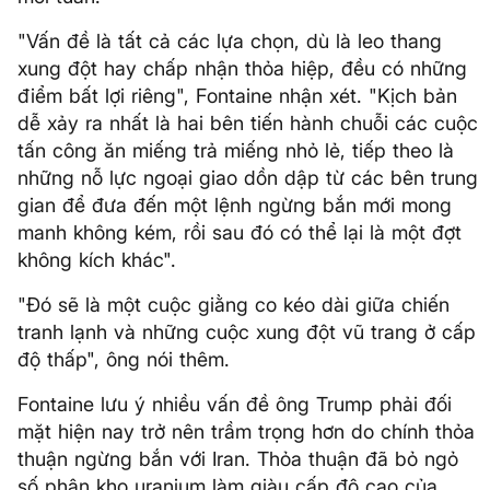
"Vấn đề là tất cả các lựa chọn, dù là leo thang
xung đột hay chấp nhận thỏa hiệp, đều có những
điểm bất lợi riêng", Fontaine nhận xét. "Kịch bản
dễ xảy ra nhất là hai bên tiến hành chuỗi các cuộc
tấn công ăn miếng trả miếng nhỏ lẻ, tiếp theo là
những nỗ lực ngoại giao dồn dập từ các bên trung
gian để đưa đến một lệnh ngừng bắn mới mong
manh không kém, rồi sau đó có thể lại là một đợt
không kích khác".
"Đó sẽ là một cuộc giằng co kéo dài giữa chiến
tranh lạnh và những cuộc xung đột vũ trang ở cấp
độ thấp", ông nói thêm.
Fontaine lưu ý nhiều vấn đề ông Trump phải đối
mặt hiện nay trở nên trầm trọng hơn do chính thỏa
thuận ngừng bắn với Iran. Thỏa thuận đã bỏ ngỏ
số phận kho uranium làm giàu cấp độ cao của