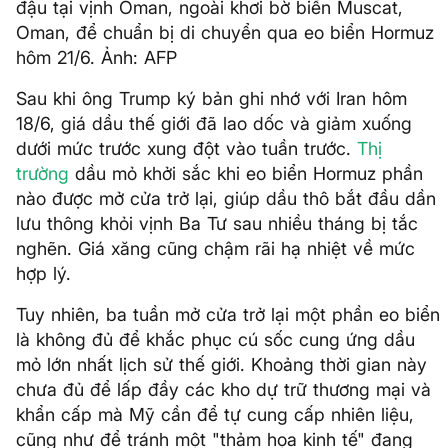
đậu tại vịnh Oman, ngoài khơi bờ biển Muscat,
Oman, để chuẩn bị di chuyển qua eo biển Hormuz
hôm 21/6. Ảnh: AFP
Sau khi ông Trump ký bản ghi nhớ với Iran hôm
18/6, giá dầu thế giới đã lao dốc và giảm xuống
dưới mức trước xung đột vào tuần trước.
Thị
trường
dầu mỏ khởi sắc khi eo biển Hormuz phần
nào được mở cửa trở lại, giúp dầu thô bắt đầu dần
lưu thông khỏi vịnh Ba Tư sau nhiều tháng bị tắc
nghẽn. Giá xăng cũng chậm rãi hạ nhiệt về mức
hợp lý.
Tuy nhiên, ba tuần mở cửa trở lại một phần eo biển
là không đủ để khắc phục cú sốc cung ứng dầu
mỏ lớn nhất lịch sử thế giới. Khoảng thời gian này
chưa đủ để lấp đầy các kho dự trữ thương mại và
khẩn cấp mà Mỹ cần để tự cung cấp nhiên liệu,
cũng như để tránh một "thảm họa kinh tế" đang