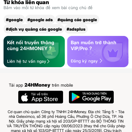
Từ khóa liên quan
Bấm vào mỗi từ khóa để xem bài cùng chủ đề
#google
#google ads
#quảng cáo google
#dịch vụ quảng cáo google
#adsplus
Kết nối truyền thông
Bạn muốn trở thành
cùng 24HMONEY ?
VIP/Pro ?
Đăng ký ngay
Liên hệ tư vấn ngay
24HMoney
Tải app
trên mobile
Cơ quan chủ quản: Công ty TNHH 24HMoney. Địa chỉ: Tầng 5 - Tòa
nhà Geleximco, số 36 phố Hoàng Cầu, Phường Ô Chợ Dừa, TP. Hà
Nội. Giấy phép mạng xã hội số 203/GP-BTTTT do BỘ THÔNG TIN
VÀ TRUYỀN THÔNG cấp ngày 09/06/2023 (thay thế cho Giấy phép
mạng xã hội số 103/GP-BTTTT cấp ngày 25/3/2019). Chịu trách