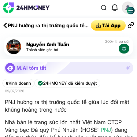
PNJ hướng ra thị trường quốc tế
Tải App
giữa lúc đối mặt khủng hoảng
trong nước
200+ theo dõi
Nguyễn Anh Tuấn
Thành viên gắn bó
M.AI tóm tắt
#Kinh doanh
24HMONEY đã kiểm duyệt
09/07/2026
PNJ hướng ra thị trường quốc tế giữa lúc đối mặt
khủng hoảng trong nước
Nhà bán lẻ trang sức lớn nhất Việt Nam CTCP
Vàng bạc Đá quý Phú Nhuận (HOSE:
PNJ
) đang