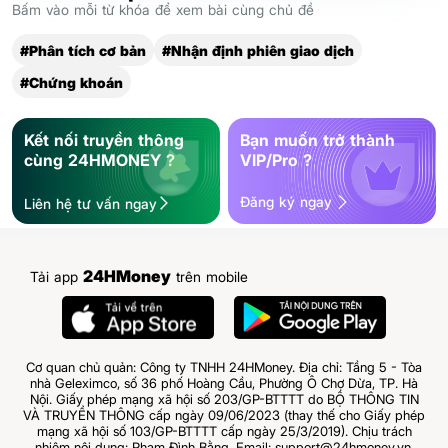
Bấm vào mỗi từ khóa để xem bài cùng chủ đề
#Phân tích cơ bản
#Nhận định phiên giao dịch
#Chứng khoán
Kết nối truyền thông
Bạn muốn trở thành
cùng 24HMONEY ?
VIP/Pro ?
Đăng ký ngay
Liên hệ tư vấn ngay
24HMoney
Tải app
trên mobile
Cơ quan chủ quản: Công ty TNHH 24HMoney. Địa chỉ: Tầng 5 - Tòa
nhà Geleximco, số 36 phố Hoàng Cầu, Phường Ô Chợ Dừa, TP. Hà
Nội. Giấy phép mạng xã hội số 203/GP-BTTTT do BỘ THÔNG TIN
VÀ TRUYỀN THÔNG cấp ngày 09/06/2023 (thay thế cho Giấy phép
mạng xã hội số 103/GP-BTTTT cấp ngày 25/3/2019). Chịu trách
nhiệm nội dung: Phạm Đình Bằng. Email: support@24hmoney.vn.