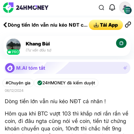
Dòng tiền lớn vẫn níu kéo NĐT cá
Tải App
nhân !
Khang Bùi
(Tư vấn đầu tư)
PRO
M.AI tóm tắt
#Chuyên gia
24HMONEY đã kiểm duyệt
06/12/2024
Dòng tiền lớn vẫn níu kéo NĐT cá nhân !
Hôm qua khi BTC vượt 103 thì khắp nơi rần rần về
coin, đi đâu ngta cũng nói về coin, tiền từ chứng
khoán chuyển qua coin, 10nđt thì chắc hết 9ng