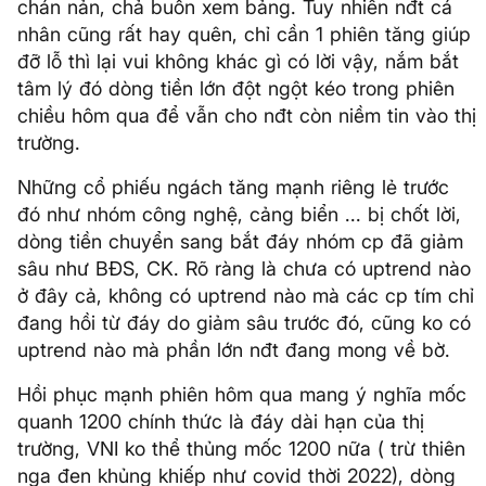
chán nản, chả buồn xem bảng. Tuy nhiên nđt cá
nhân cũng rất hay quên, chỉ cần 1 phiên tăng giúp
đỡ lỗ thì lại vui không khác gì có lời vậy, nắm bắt
tâm lý đó dòng tiền lớn đột ngột kéo trong phiên
chiều hôm qua để vẫn cho nđt còn niềm tin vào thị
trường.
Những cổ phiếu ngách tăng mạnh riêng lẻ trước
đó như nhóm công nghệ, cảng biển ... bị chốt lời,
dòng tiền chuyển sang bắt đáy nhóm cp đã giảm
sâu như BĐS, CK. Rõ ràng là chưa có uptrend nào
ở đây cả, không có uptrend nào mà các cp tím chỉ
đang hồi từ đáy do giảm sâu trước đó, cũng ko có
uptrend nào mà phần lớn nđt đang mong về bờ.
Hồi phục mạnh phiên hôm qua mang ý nghĩa mốc
quanh 1200 chính thức là đáy dài hạn của thị
trường, VNI ko thể thủng mốc 1200 nữa ( trừ thiên
nga đen khủng khiếp như covid thời 2022), dòng