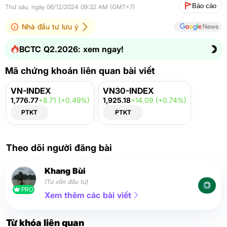
Báo cáo
Thứ sáu, ngày 06/12/2024 09:32 AM (GMT+7)
Nhà đầu tư lưu ý
BCTC Q2.2026: xem ngay!
Mã chứng khoán liên quan bài viết
VN-INDEX
VN30-INDEX
1,776.77
+8.71 (+0.49%)
1,925.18
+14.09 (+0.74%)
PTKT
PTKT
Theo dõi người đăng bài
Khang Bùi
(Tư vấn đầu tư)
PRO
Xem thêm các bài viết
Từ khóa liên quan