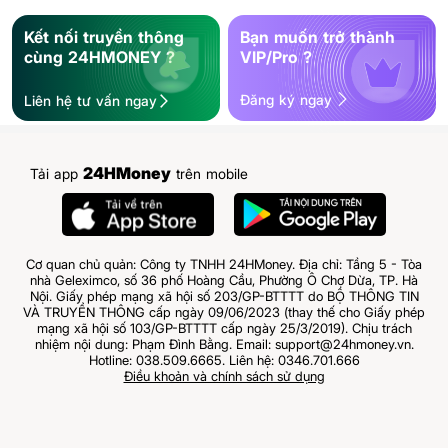
Kết nối truyền thông
Bạn muốn trở thành
cùng 24HMONEY ?
VIP/Pro ?
Đăng ký ngay
Liên hệ tư vấn ngay
24HMoney
Tải app
trên mobile
Cơ quan chủ quản: Công ty TNHH 24HMoney. Địa chỉ: Tầng 5 - Tòa
nhà Geleximco, số 36 phố Hoàng Cầu, Phường Ô Chợ Dừa, TP. Hà
Nội. Giấy phép mạng xã hội số 203/GP-BTTTT do BỘ THÔNG TIN
VÀ TRUYỀN THÔNG cấp ngày 09/06/2023 (thay thế cho Giấy phép
mạng xã hội số 103/GP-BTTTT cấp ngày 25/3/2019). Chịu trách
nhiệm nội dung: Phạm Đình Bằng. Email: support@24hmoney.vn.
Hotline: 038.509.6665. Liên hệ: 0346.701.666
Điều khoản và chính sách sử dụng