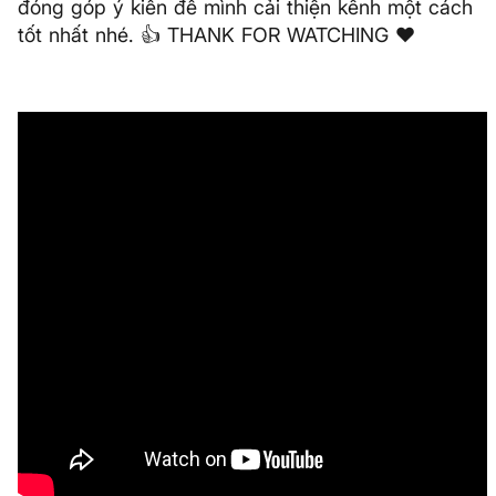
đóng góp ý kiến để mình cải thiện kênh một cách
tốt nhất nhé. 👍 THANK FOR WATCHING ❤