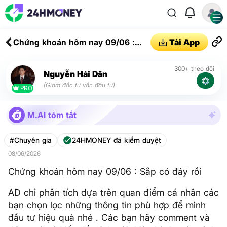
Chứng khoán hôm nay 09/06 :
Tải App
Sắp có đáy rồi
300+ theo dõi
Nguyễn Hải Dân
(Giám đốc tư vấn đầu tư)
PRO
M.AI tóm tắt
#Chuyên gia
24HMONEY đã kiểm duyệt
08/06/2026
Chứng khoán hôm nay 09/06 : Sắp có đáy rồi
AD chỉ phân tích dựa trên quan điểm cá nhân các
bạn chọn lọc những thông tin phù hợp để mình
đầu tư hiệu quả nhé . Các bạn hãy comment và