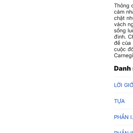
Thông q
cảm nhậ
chặt nh
vách ng
sống lu
đình. C
đề của 
cuộc đờ
Carnegi
Danh 
LỜI GI
TỰA
PHẦN I