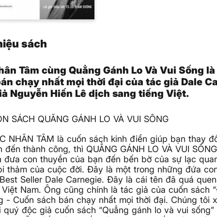
thiệu sách
hân Tâm cùng Quẳng Gánh Lo Và Vui Sống là 
án chạy nhất mọi thời đại của tác giả Dale C
iả Nguyễn Hiến Lê dịch sang tiếng Việt.
ỐN SÁCH QUẲNG GÁNH LO VÀ VUI SỐNG
 NHÂN TÂM là cuốn sách kinh điển giúp bạn thay đổ
n đến thành công, thì QUẲNG GÁNH LO VÀ VUI SỐNG 
n đưa con thuyền của bạn đến bến bờ của sự lạc quan
i thảm của cuộc đời. Đây là một trong những đứa con
 Best Seller Dale Carnegie. Đây là cái tên đã quá quen
 Việt Nam. Ông cũng chính là tác giả của cuốn sách
ng - Cuốn sách bán chạy nhất mọi thời đại. Chúng tôi xi
ới quý độc giả cuốn sách “Quẳng gánh lo và vui sống”