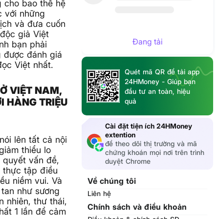
 cho bao thế hệ
c với những
dịch và đưa cuốn
độc giả Việt
Đang tải
nh bạn phải
g được đánh giá
ọc Việt nhất.
Quét mã QR để tải app
24HMoney - Giúp bạn
Ở VIỆT NAM,
đầu tư an toàn, hiệu
ỜI HÀNG TRIỆU
quả
Cài đặt tiện ích 24HMoney
extention
ói lên tất cả nội
để theo dõi thị trường và mã
giảm thiểu lo
chứng khoán mọi nơi trên trình
i quyết vấn đề,
duyệt Chrome
 thực tập điều
ều niềm vui. Và
Về chúng tôi
u tan như sương
Liên hệ
 nhiên, thư thái,
Chính sách và điều khoản
nhất 1 lần để cảm