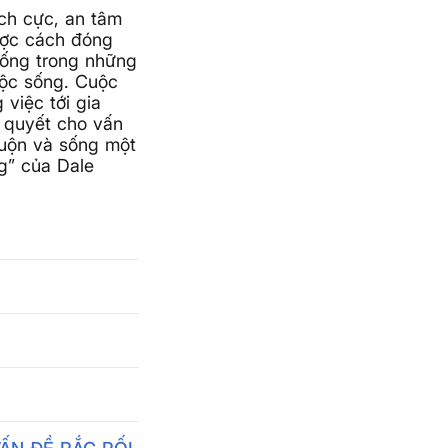
ch cực, an tâm
ược cách đóng
sống trong những
uộc sống. Cuộc
 việc tới gia
i quyết cho vấn
muộn và sống một
g” của Dale