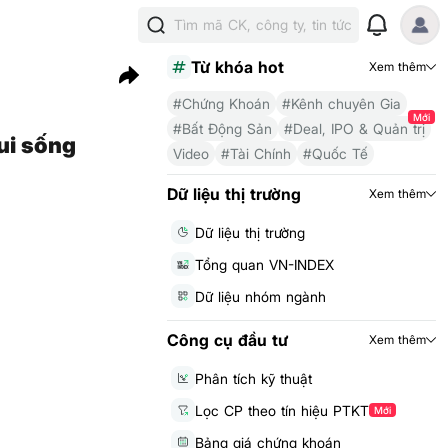
Tìm mã CK, công ty, tin tức
Từ khóa hot
Xem thêm
#Chứng Khoán
#Kênh chuyên Gia
Mới
#Bất Động Sản
#Deal, IPO & Quản trị
ui sống
Video
#Tài Chính
#Quốc Tế
Dữ liệu thị trường
Xem thêm
Dữ liệu thị trường
Tổng quan VN-INDEX
Dữ liệu nhóm ngành
Công cụ đầu tư
Xem thêm
Phân tích kỹ thuật
Lọc CP theo tín hiệu PTKT
Mới
Bảng giá chứng khoán