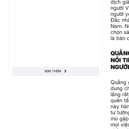
dịch gi
người V
người y
Đắc nhâ
Nam. Nế
chọn sá
là bản 
QUẲNG
NỔI T
NGƯỜ
XEM THÊM
Quẳng g
dung ch
lắng rấ
quên tấ
này hàn
tư tưởn
mù gặp 
mọi việ