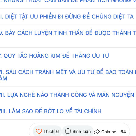
I. NHỮNG THUẬT CĂN BẢN ĐỂ PHÂN TÍCH NHỮNG V
II. DIỆT TẬT ƯU PHIỀN ĐI ĐỪNG ĐỂ CHÚNG DIỆT TA
V. BẢY CÁCH LUYỆN TINH THẦN ĐỂ ĐƯỢC THẢNH 
. QUY TẮC HOÀNG KIM ĐỂ THẮNG ƯU TƯ
I. SÁU CÁCH TRÁNH MỆT VÀ ƯU TƯ ĐỂ BẢO TOÀN 
ẢM
VII. LỰA NGHỀ NÀO THÀNH CÔNG VÀ MÃN NGUYỆN
III. LÀM SAO ĐỂ BỚT LO VỀ TÀI CHÍNH
Thích
6
Bình luận
Chia sẻ
64