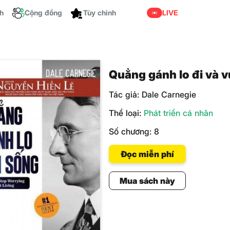
ch
Cộng đồng
LIVE
Tùy chỉnh
Quẳng gánh lo đi và v
Tác giả:
Dale Carnegie
Thể loại:
Phát triển cá nhân
Số chương:
8
Đọc miễn phí
Mua sách này