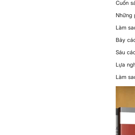
Cuốn sá
Những p
Làm sao
Bảy các
Sáu các
Lựa ng
Làm sao