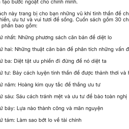
 tạo bước ngoặt cho chính mình.
ch này trang bị cho bạn những vũ khí tinh thần để ch
iền, ưu tư và vui tươi để sống. Cuốn sách gồm 30 c
8 phần bao gồm:
ứ nhất: Những phương sách căn bản để diệt lo
ứ hai: Những thuật căn bản để phân tích những vấn đề
ứ ba: Diệt tật ưu phiền đi đừng để nó diệt ta
ứ tư: Bảy cách luyện tinh thần để được thảnh thơi và 
ứ năm: Hoàng kim quy tắc để thắng ưu tư
ứ sáu: Sáu cách tránh mệt và ưu tư để bảo toàn nghị
hứ bảy: Lựa nào thành công và mãn nguyện
ứ tám: Làm sao bớt lo về tài chính