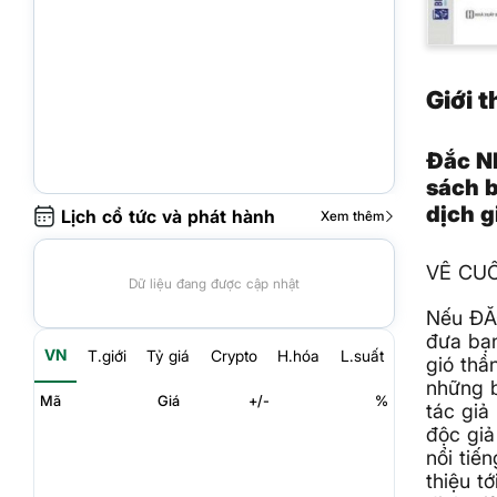
Giới 
Đắc N
sách b
dịch g
Lịch cổ tức và phát hành
Xem thêm
VỀ CU
Dữ liệu đang được cập nhật
Nếu ĐẮC
đưa bạ
VN
T.giới
Tỷ giá
Crypto
H.hóa
L.suất
gió thầ
những b
Mã
Giá
+/-
%
tác giả
độc giả
nổi tiế
thiệu t