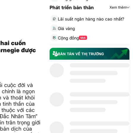
Phát triển bản thân
Xem thêm
Lãi suất ngân hàng nào cao nhất?
Giá vàng
Cộng đồng
Mới
hai cuốn
arnegie được
BÀN TÁN VỀ THỊ TRƯỜNG
i cuộc đời và
chính là ngọn
 và thoát khỏi
 tinh thần của
 thuộc với các
 “Đắc Nhân Tâm”
n trân trọng giới
 bản dịch của