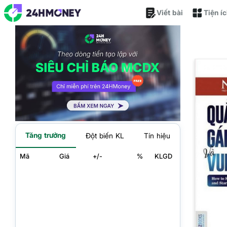
Viết bài
Tiện í
Tăng trưởng
Đột biến KL
Tín hiệu
Mã
Giá
+/-
%
KLGD