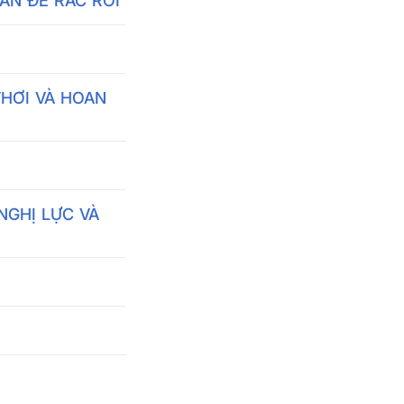
ẤN ĐỀ RẮC RỐI
THƠI VÀ HOAN
NGHỊ LỰC VÀ