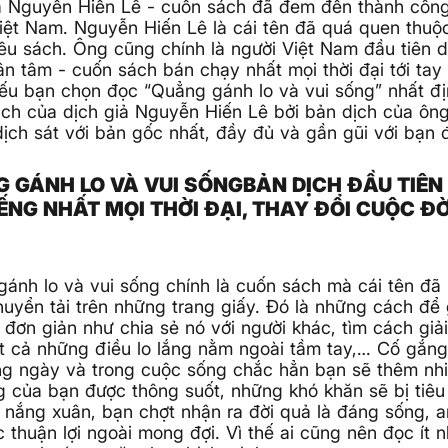
ả Nguyễn Hiến Lê - cuốn sách đã đem đến thành công
iệt Nam. Nguyễn Hiến Lê là cái tên đã quá quen thuộ
êu sách. Ông cũng chính là người Việt Nam đầu tiên 
n tâm - cuốn sách bán chạy nhất mọi thời đại tới tay 
u bạn chọn đọc “Quẳng gánh lo và vui sống” nhất đị
ch của dịch giả Nguyễn Hiến Lê bởi bản dịch của ôn
dịch sát với bản gốc nhất, đầy đủ và gần gũi với bạn đ
 GÁNH LO VÀ VUI SỐNGBẢN DỊCH ĐẦU TIÊN 
IẾNG NHẤT MỌI THỜI ĐẠI, THAY ĐỔI CUỘC Đ
I
ánh lo và vui sống chính là cuốn sách mà cái tên đã n
uyển tải trên những trang giấy. Đó là những cách để 
t đơn giản như chia sẻ nó với người khác, tìm cách giả
t cả những điều lo lắng nằm ngoài tầm tay,… Cố gắng
g ngày và trong cuộc sống chắc hẳn bạn sẽ thêm nhi
g của bạn được thông suốt, những khó khăn sẽ bị tiê
nắng xuân, bạn chợt nhận ra đời quả là đáng sống, an
c thuận lợi ngoài mong đợi. Vì thế ai cũng nên đọc ít 