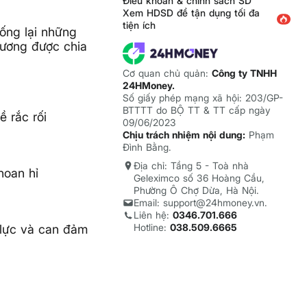
Điều khoản & chính sách SD
Xem HDSD để tận dụng tối đa
tiện ích
ống lại những
hương được chia
Cơ quan chủ quản:
Công ty TNHH
24HMoney.
Số giấy phép mạng xã hội: 203/GP-
BTTTT do BỘ TT & TT cấp ngày
 rắc rối
09/06/2023
Chịu trách nhiệm nội dung:
Phạm
Đình Bằng.
Địa chỉ: Tầng 5 - Toà nhà
hoan hỉ
Geleximco số 36 Hoàng Cầu,
Phường Ô Chợ Dừa, Hà Nội.
Email: support@24hmoney.vn.
Liên hệ:
0346.701.666
Hotline:
038.509.6665
 lực và can đảm