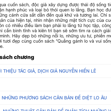
ua cuốn sách, độc giả xây dựng được thái độ sống tí
n hạnh phúc và loại bỏ thói quen lo lắng. Bạn học đ
ững cánh cửa sắt dẫn đến quá khứ và tương lai. Chỉ 
ăn của hiện tại, nhìn nhận những mặt tích cực của c
ôn có nhiều điều làm bạn phải lo lắng từ học tập, công
hỉ cần bình tĩnh và kiên trì bạn sẽ sớm tìm ra cách giả
mình. Hãy dẹp bỏ những nỗi lo, những ưu tư, phiền 
i tươi đẹp cùng cuốn sách “Quẳng gánh lo và vui sốn
e.
sách chương
ỚI THIỆU TÁC GIẢ, DỊCH GIẢ NGUYỄN HIẾN LÊ
. NHỮNG PHƯƠNG SÁCH CĂN BẢN ĐỂ DIỆT LO ÂU