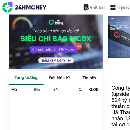
Viết bài
Tiện í
Tăng trưởng
Đột biến KL
Tín hiệu
Công t
Mã
Giá
+/-
%
KLGD
(upside
824 tỷ 
thuần d
Hà Than
nhận 1,
tái cơ 