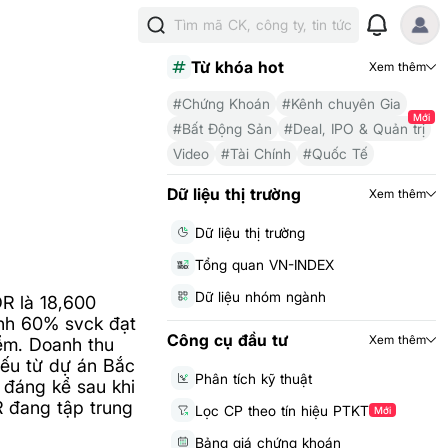
Tìm mã CK, công ty, tin tức
Từ khóa hot
Xem thêm
#Chứng Khoán
#Kênh chuyên Gia
Mới
#Bất Động Sản
#Deal, IPO & Quản trị
Video
#Tài Chính
#Quốc Tế
Dữ liệu thị trường
Xem thêm
Dữ liệu thị trường
Tổng quan VN-INDEX
Dữ liệu nhóm ngành
R là 18,600
ạnh 60% svck đạt
Công cụ đầu tư
Xem thêm
iểm. Doanh thu
yếu từ dự án Bắc
Phân tích kỹ thuật
 đáng kể sau khi
 đang tập trung
Lọc CP theo tín hiệu PTKT
Mới
Bảng giá chứng khoán