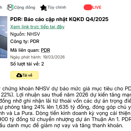
ch
Cộng đồng
Tùy chỉnh
LIVE
PDR: Báo cáo cập nhật KQKD Q4/2025
Xem link trực tiếp tại đây
Nguồn: NHSV
Công ty: PDR
Mã liên quan:
PDR
Ngày phát hành: 19/03/2026
Số lượt tải về: 2
Tải về
y chứng khoán NHSV dự báo mức giá mục tiêu cho PD
 22%). Lợi nhuận sau thuế năm 2026 dự kiến tăng m
đồng nhờ ghi nhận lãi từ thoái vốn các dự án trọng đ
ự phóng tăng 24% lên 1,635 tỷ đồng, đóng góp chủ 
h và La Pura. Dòng tiền kinh doanh kỳ vọng cải thiện
900 tỷ đồng từ chuyển nhượng dự án Thuận An 1. PDR
cấu danh mục để giảm nợ vay và tăng thanh khoản.