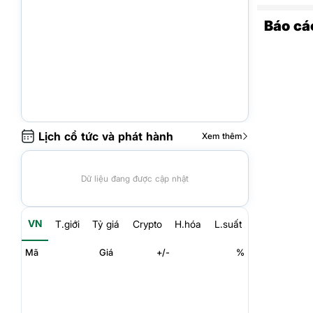
Báo cá
Lịch cổ tức và phát hành
Xem thêm
Dữ liệu đang được cập nhật
VN
T.giới
Tỷ giá
Crypto
H.hóa
L.suất
Mã
Giá
+/-
%